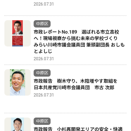
2026.07.31
中原区
市政レポートNo.189 選ばれる市立高校
へ！現場視察から挑む未来の学校づくり
みらい川崎市議会議員団 筆頭副団長 おしも
とよしじ
2026.07.31
中原区
市政報告 樹木守り、木陰増やす取組を
日本共産党川崎市会議員団 市古 次郎
2026.07.31
中原区
市政報告 小杉再開発エリアの安全・快適