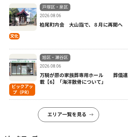
戸塚区・泉区
2026.08.06
柏尾町内会 大山詣で、８月に再開へ
文化
旭区・瀬谷区
2026.08.06
万騎が原の家族葬専用ホール 葬儀連
載【6】「海洋散骨について」
ピックアッ
プ（PR）
エリア一覧を見る