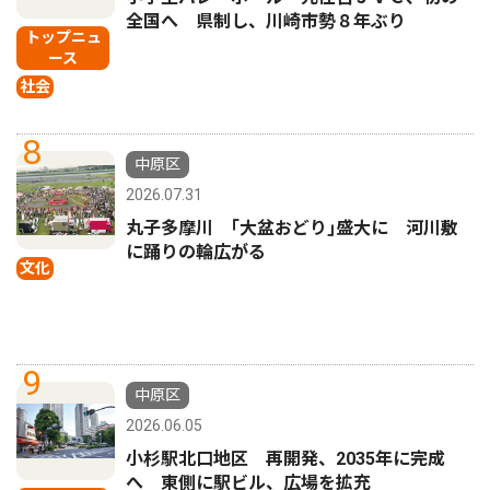
全国へ 県制し、川崎市勢８年ぶり
トップニュ
ース
社会
8
中原区
2026.07.31
丸子多摩川 ｢大盆おどり｣盛大に 河川敷
に踊りの輪広がる
文化
9
中原区
2026.06.05
小杉駅北口地区 再開発、2035年に完成
へ 東側に駅ビル、広場を拡充