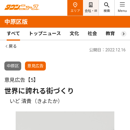
エリア
会社・IR
検索
Menu
中原区版
すべて
トップニュース
文化
社会
教育
ス
戻る
公開日：2022.12.16
中原区
意見広告
意見広告【5】
世界に誇れる街づくり
いど 清貴（きよたか）