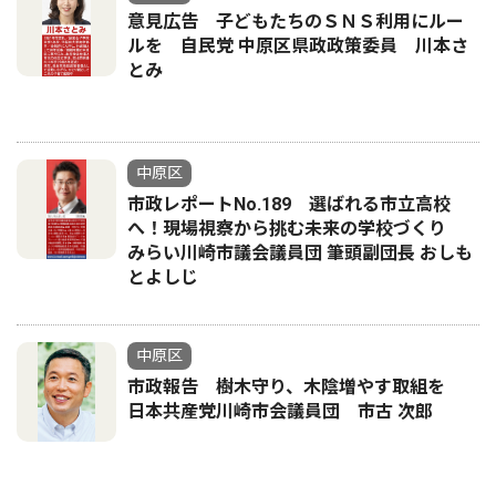
意見広告 子どもたちのＳＮＳ利用にルー
ルを 自民党 中原区県政政策委員 川本さ
とみ
中原区
市政レポートNo.189 選ばれる市立高校
へ！現場視察から挑む未来の学校づくり
みらい川崎市議会議員団 筆頭副団長 おしも
とよしじ
中原区
市政報告 樹木守り、木陰増やす取組を
日本共産党川崎市会議員団 市古 次郎