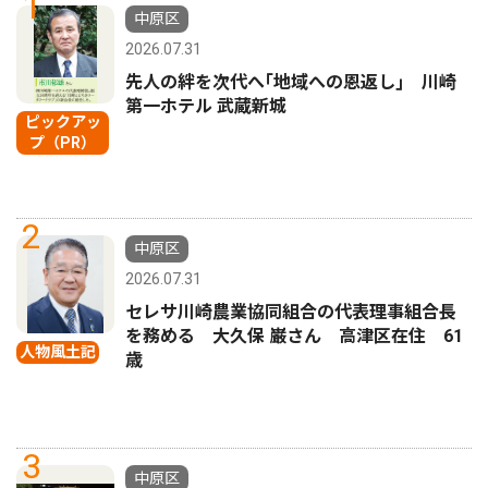
1
中原区
2026.07.31
先人の絆を次代へ｢地域への恩返し｣ 川崎
第一ホテル 武蔵新城
ピックアッ
プ（PR）
2
中原区
2026.07.31
セレサ川崎農業協同組合の代表理事組合長
を務める 大久保 巌さん 高津区在住 61
人物風土記
歳
3
中原区