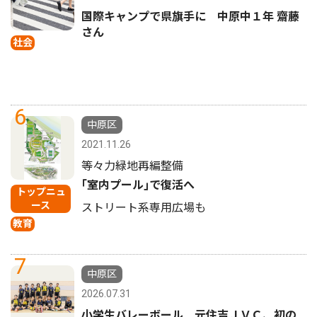
国際キャンプで県旗手に 中原中１年 齋藤
さん
社会
6
中原区
2021.11.26
等々力緑地再編整備
｢室内プール｣で復活へ
トップニュ
ース
ストリート系専用広場も
教育
7
中原区
2026.07.31
小学生バレーボール 元住吉ＪＶＣ、初の