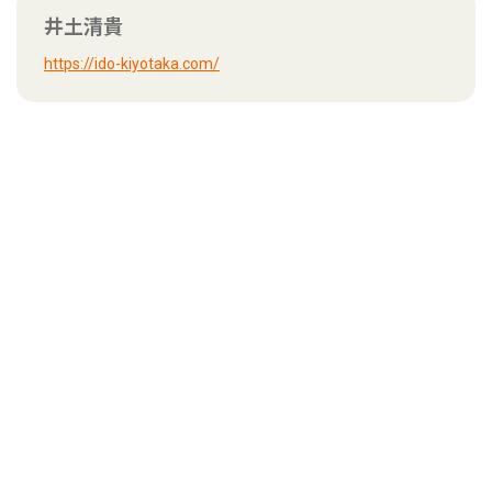
井土清貴
https://ido-kiyotaka.com/