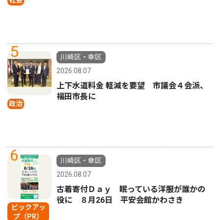
5
川崎区・幸区
2026.08.07
上下水道料金 軽減を要望 市議会４会派、
福田市長に
政治
6
川崎区・幸区
2026.08.07
古着寄付Ｄａｙ 眠っている洋服が誰かの
役に ８月26日 平安会館かわさき
ピックアッ
プ（PR）