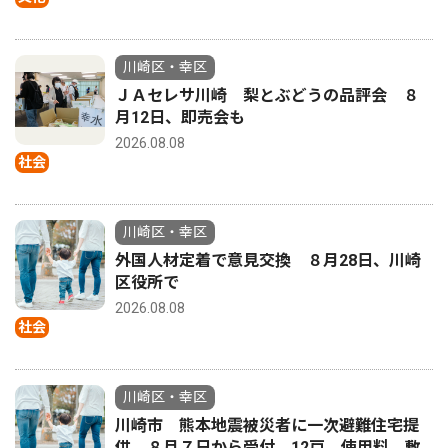
川崎区・幸区
ＪＡセレサ川崎 梨とぶどうの品評会 ８
月12日、即売会も
2026.08.08
社会
川崎区・幸区
外国人材定着で意見交換 ８月28日、川崎
区役所で
2026.08.08
社会
川崎区・幸区
川崎市 熊本地震被災者に一次避難住宅提
供 ８月７日から受付 12戸 使用料、敷