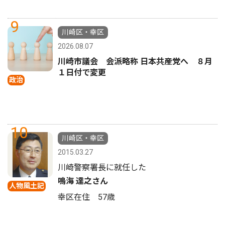
9
川崎区・幸区
2026.08.07
川崎市議会 会派略称 日本共産党へ ８月
１日付で変更
政治
10
川崎区・幸区
2015.03.27
川崎警察署長に就任した
鳴海 達之さん
人物風土記
幸区在住 57歳