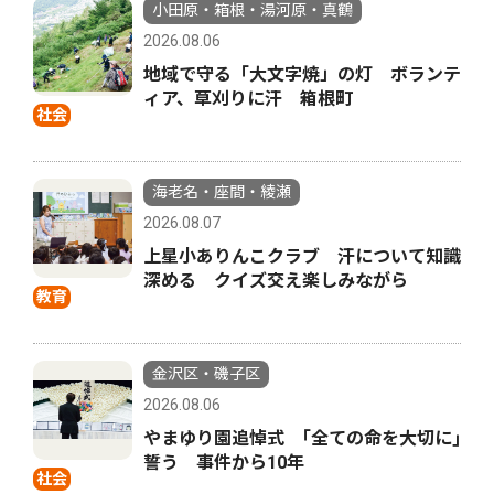
小田原・箱根・湯河原・真鶴
2026.08.06
地域で守る「大文字焼」の灯 ボランテ
ィア、草刈りに汗 箱根町
社会
海老名・座間・綾瀬
2026.08.07
上星小ありんこクラブ 汗について知識
深める クイズ交え楽しみながら
教育
金沢区・磯子区
2026.08.06
やまゆり園追悼式 ｢全ての命を大切に｣
誓う 事件から10年
社会