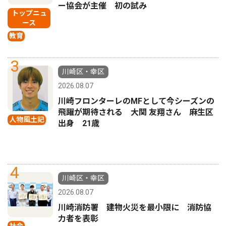
ー協会が主催 初の試み
トップニュ
ース
教育
3
川崎区・幸区
2026.08.07
川崎フロンターレのMFとして今シーズンの
飛躍が期待される 大関 友翔さん 麻生区
人物風土記
出身 21歳
4
川崎区・幸区
2026.08.07
川崎消防署 建物火災を最小限に 消防協
力者を表彰
社会