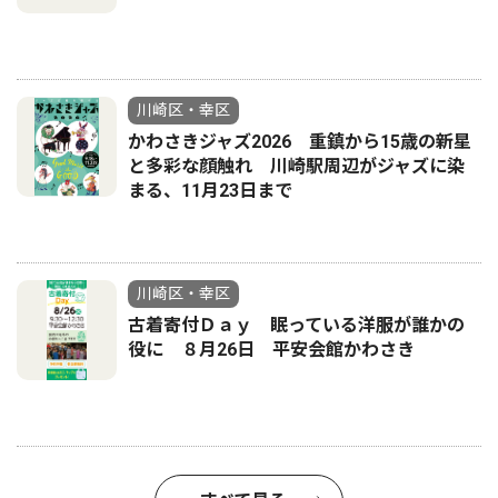
川崎区・幸区
かわさきジャズ2026 重鎮から15歳の新星
と多彩な顔触れ 川崎駅周辺がジャズに染
まる、11月23日まで
川崎区・幸区
古着寄付Ｄａｙ 眠っている洋服が誰かの
役に ８月26日 平安会館かわさき