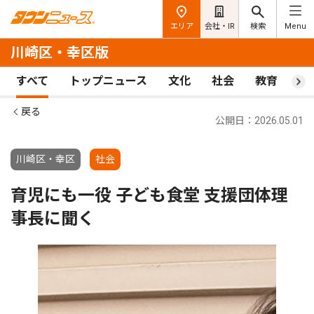
エリア
会社・IR
検索
Menu
川崎区・幸区版
すべて
トップニュース
文化
社会
教育
ス
戻る
公開日：2026.05.01
川崎区・幸区
社会
育児にも一役 子ども食堂 支援団体理
事長に聞く