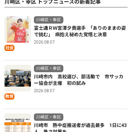
川崎区・幸区 トップニュースの新着記事
川崎区・幸区
富士通ＲＷ宮澤夕貴選手 ｢ありのままの姿
で挑む｣ 病抱え秘めた覚悟と決意
2026.08.07
社会
川崎区・幸区
川崎市内 高校選び、部活動で 市サッカ
ー協会が主催 初の試み
2026.08.07
教育
川崎区・幸区
川崎市 熱中症搬送者が過去最多 1日に43
人 暑さ対策を