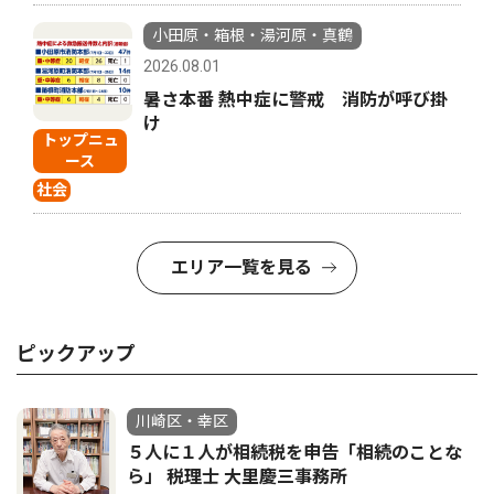
小田原・箱根・湯河原・真鶴
2026.08.01
暑さ本番 熱中症に警戒 消防が呼び掛
け
トップニュ
ース
社会
エリア一覧を見る
ピックアップ
川崎区・幸区
５人に１人が相続税を申告「相続のことな
ら」 税理士 大里慶三事務所