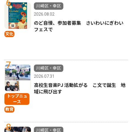
6
川崎区・幸区
2026.08.02
のど自慢、参加者募集 さいわいにぎわい
フェスで
文化
7
川崎区・幸区
2026.07.31
高校生音楽PJ 活動拡がる こ文で誕生 地
域に飛び出す
トップニュ
ース
教育
8
川崎区・幸区