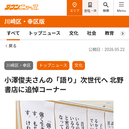
エリア
会社・IR
検索
Menu
川崎区・幸区版
すべて
トップニュース
文化
社会
教育
ス
戻る
公開日：2026.05.22
川崎区・幸区
トップニュース
文化
小澤俊夫さんの「語り」次世代へ 北野
書店に追悼コーナー