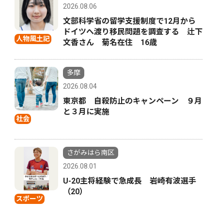
2026.08.06
文部科学省の留学支援制度で12月から
ドイツへ渡り移民問題を調査する 辻下
人物風土記
文香さん 菊名在住 16歳
多摩
2026.08.04
東京都 自殺防止のキャンペーン ９月
と３月に実施
社会
さがみはら南区
2026.08.01
U-20主将経験で急成長 岩崎有波選手
（20）
スポーツ