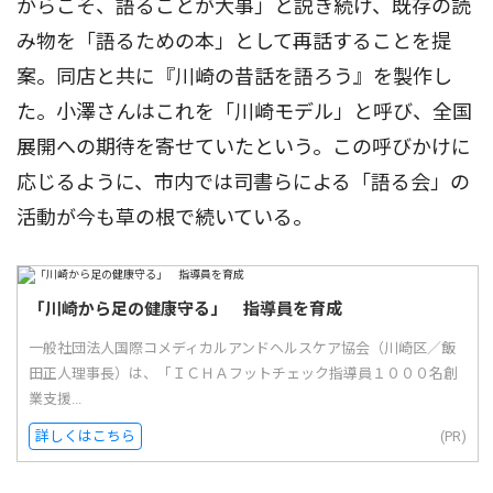
からこそ、語ることが大事」と説き続け、既存の読
み物を「語るための本」として再話することを提
案。同店と共に『川崎の昔話を語ろう』を製作し
た。小澤さんはこれを「川崎モデル」と呼び、全国
展開への期待を寄せていたという。この呼びかけに
応じるように、市内では司書らによる「語る会」の
活動が今も草の根で続いている。
「川崎から足の健康守る」 指導員を育成
一般社団法人国際コメディカルアンドヘルスケア協会（川崎区／飯
田正人理事長）は、「ＩＣＨＡフットチェック指導員１０００名創
業支援...
詳しくはこちら
(PR)