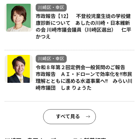
川崎区・幸区
市政報告【12】 不登校児童生徒の学校健
康診断について あしたの川崎・日本維新
の会 川崎市議会議員（川崎区選出） 仁平
かつえ
川崎区・幸区
令和８年第２回定例会一般質問のご報告
市政報告 ＡＩ・ドローンで効率化を!!市民
理解とともに進める水道事業へ!! みらい川
崎市議団 しま りょうた
すべて見る