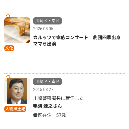
2
川崎区・幸区
2026.08.05
カルッツで家族コンサート 劇団四季出身
ママら出演
文化
3
川崎区・幸区
2015.03.27
川崎警察署長に就任した
鳴海 達之さん
人物風土記
幸区在住 57歳