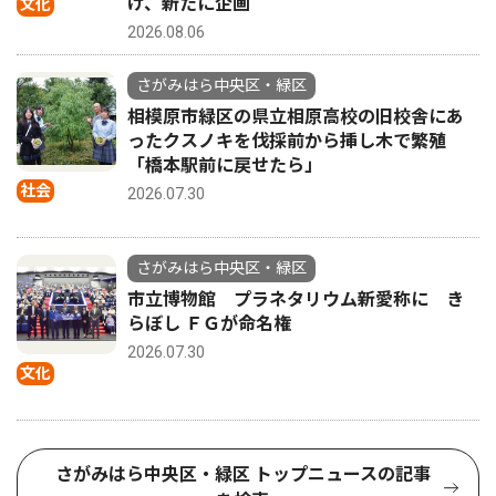
け、新たに企画
文化
2026.08.06
さがみはら中央区・緑区
相模原市緑区の県立相原高校の旧校舎にあ
ったクスノキを伐採前から挿し木で繁殖
「橋本駅前に戻せたら」
社会
2026.07.30
さがみはら中央区・緑区
市立博物館 プラネタリウム新愛称に き
らぼし ＦＧが命名権
2026.07.30
文化
さがみはら中央区・緑区 トップニュースの記事