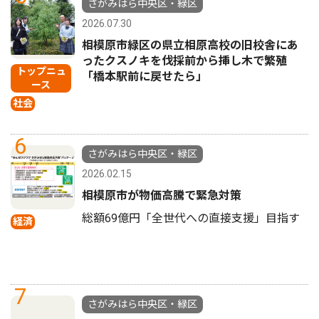
さがみはら中央区・緑区
2026.07.30
相模原市緑区の県立相原高校の旧校舎にあ
ったクスノキを伐採前から挿し木で繁殖
トップニュ
「橋本駅前に戻せたら」
ース
社会
6
さがみはら中央区・緑区
2026.02.15
相模原市が物価高騰で緊急対策
総額69億円「全世代への直接支援」目指す
経済
7
さがみはら中央区・緑区