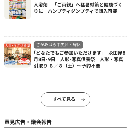
入浴剤 「ご両親」へ猛暑対策と健康づく
りに ハンプティダンプティで購入可能
さがみはら中央区・緑区
｢どなたでもご参加いただけます｣ 永田屋8
月8日･9日 人形･写真供養祭 人形・写真
引取り ８／８（土）〜予約不要
すべて見る
意見広告・議会報告