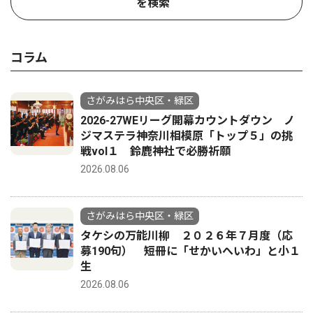
を検索
コラム
さがみはら中央区・緑区
2026-27WEリーグ開幕カウントダウン ノ
ジマステラ神奈川相模原「トップ５」の挑
戦vol１ 鈴鹿神社で必勝祈願
2026.08.06
さがみはら中央区・緑区
タケシの万能川柳 ２０２６年７月度（応
募190句） 短冊に「せかいへいわ」と小１
生
2026.08.06