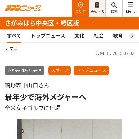
エリア
会社・IR
検索
Menu
さがみはら中央区・緑区版
すべて
トップニュース
文化
社会
教育
ス
戻る
公開日：2015.07.02
さがみはら中央区
スポーツ
トップニュース
鵜野森中山口さん
最年少で海外メジャーへ
全米女子ゴルフに出場