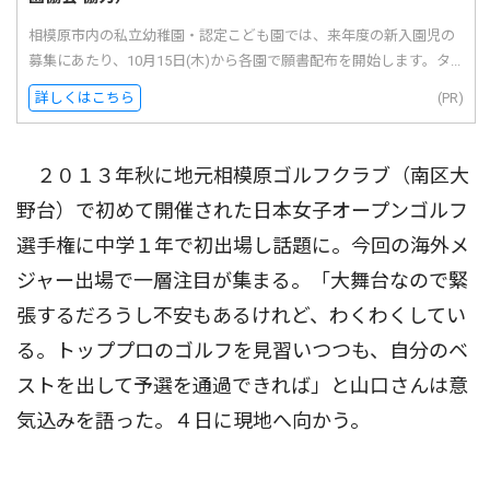
相模原市内の私立幼稚園・認定こども園では、来年度の新入園児の
募集にあたり、10月15日(木)から各園で願書配布を開始します。タ...
詳しくはこちら
(PR)
２０１３年秋に地元相模原ゴルフクラブ（南区大
野台）で初めて開催された日本女子オープンゴルフ
選手権に中学１年で初出場し話題に。今回の海外メ
ジャー出場で一層注目が集まる。「大舞台なので緊
張するだろうし不安もあるけれど、わくわくしてい
る。トッププロのゴルフを見習いつつも、自分のベ
ストを出して予選を通過できれば」と山口さんは意
気込みを語った。４日に現地へ向かう。