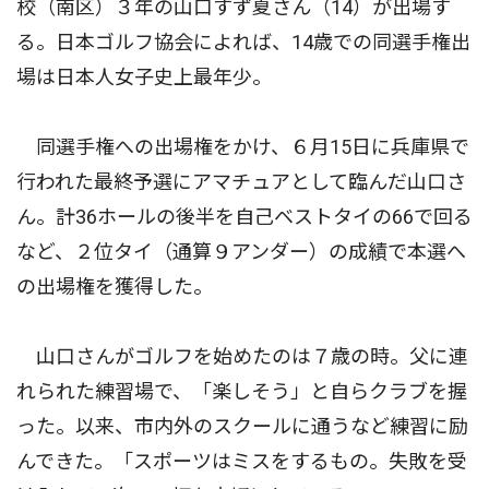
校（南区）３年の山口すず夏さん（14）が出場す
る。日本ゴルフ協会によれば、14歳での同選手権出
場は日本人女子史上最年少。
同選手権への出場権をかけ、６月15日に兵庫県で
行われた最終予選にアマチュアとして臨んだ山口さ
ん。計36ホールの後半を自己ベストタイの66で回る
など、２位タイ（通算９アンダー）の成績で本選へ
の出場権を獲得した。
山口さんがゴルフを始めたのは７歳の時。父に連
れられた練習場で、「楽しそう」と自らクラブを握
った。以来、市内外のスクールに通うなど練習に励
んできた。「スポーツはミスをするもの。失敗を受