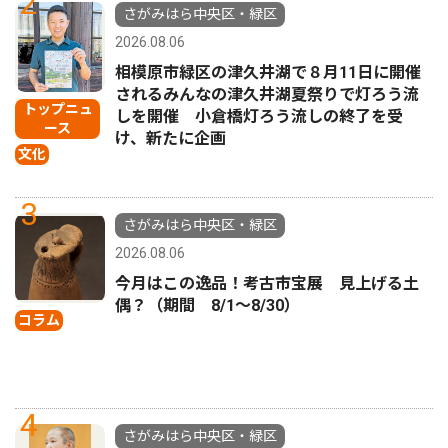
2
さがみはら中央区・緑区
2026.08.06
相模原市緑区の津久井湖で８月11日に開催
されるみんなの津久井湖夏祭りで灯ろう流
トップニュ
しを開催 小倉橋灯ろう流しの終了を受
ース
け、新たに企画
文化
3
さがみはら中央区・緑区
2026.08.06
今月はこの逸品！考古市宝展 見上げる土
偶？（期間 8/1〜8/30）
コラム
4
さがみはら中央区・緑区