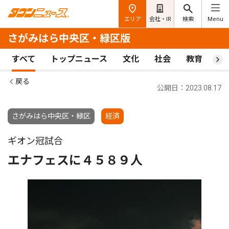
エリア
会社・IR
検索
Menu
さがみはら中央区・緑区版
すべて
トップニュース
文化
社会
教育
ス
戻る
公開日：2023.08.17
さがみはら中央区・緑区
経済
ギオン冠試合
エナフェスに４５８９人