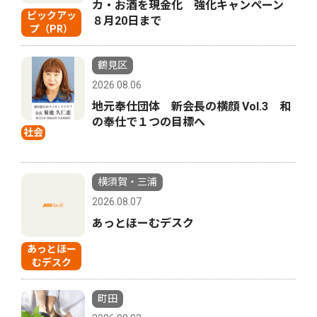
カ・お酒を現金化 強化キャンペーン
ピックアッ
８月20日まで
プ（PR）
鶴見区
2026.08.06
地元奉仕団体 新会長の横顔 Vol.3 和
の奉仕で１つの目標へ
社会
横須賀・三浦
2026.08.07
あっとほーむデスク
あっとほー
むデスク
町田