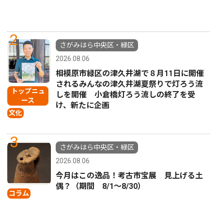
2
さがみはら中央区・緑区
2026.08.06
相模原市緑区の津久井湖で８月11日に開催
されるみんなの津久井湖夏祭りで灯ろう流
トップニュ
しを開催 小倉橋灯ろう流しの終了を受
ース
け、新たに企画
文化
3
さがみはら中央区・緑区
2026.08.06
今月はこの逸品！考古市宝展 見上げる土
偶？（期間 8/1〜8/30）
コラム