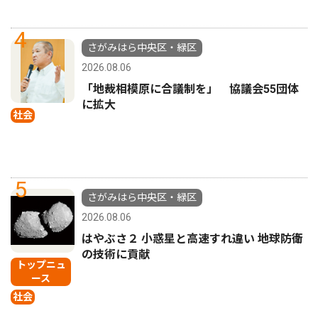
4
さがみはら中央区・緑区
2026.08.06
「地裁相模原に合議制を」 協議会55団体
に拡大
社会
5
さがみはら中央区・緑区
2026.08.06
はやぶさ２ 小惑星と高速すれ違い 地球防衛
の技術に貢献
トップニュ
ース
社会