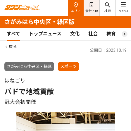
エリア
会社・IR
検索
Menu
さがみはら中央区・緑区版
すべて
トップニュース
文化
社会
教育
ス
戻る
公開日：2023.10.19
さがみはら中央区・緑区
スポーツ
ほねごり
バドで地域貢献
冠大会初開催