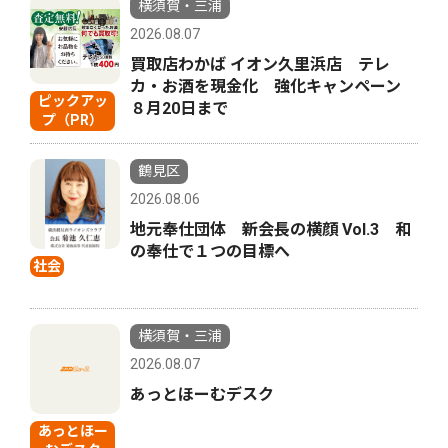
横須賀・三浦
2026.08.07
買取店わかば イオン久里浜店 テレ
カ・お酒を現金化 強化キャンペーン
ピックアッ
８月20日まで
プ（PR）
鶴見区
2026.08.06
地元奉仕団体 新会長の横顔 Vol.3 和
の奉仕で１つの目標へ
社会
横須賀・三浦
2026.08.07
あっとほーむデスク
あっとほー