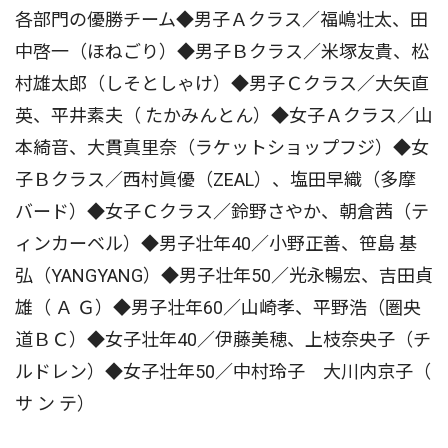
各部門の優勝チーム◆男子Ａクラス／福嶋壮太、田
中啓一（ほねごり）◆男子Ｂクラス／米塚友貴、松
村雄太郎（しそとしゃけ）◆男子Ｃクラス／大矢直
英、平井素夫（ たかみんとん）◆女子Ａクラス／山
本綺音、大貫真里奈（ラケットショップフジ）◆女
子Ｂクラス／西村眞優（ZEAL）、塩田早織（多摩
バード）◆女子Ｃクラス／鈴野さやか、朝倉茜（テ
ィンカーベル）◆男子壮年40／小野正善、笹島 基
弘（YANGYANG）◆男子壮年50／光永暢宏、吉田貞
雄（ Ａ Ｇ）◆男子壮年60／山崎孝、平野浩（圏央
道ＢＣ）◆女子壮年40／伊藤美穂、上枝奈央子（チ
ルドレン）◆女子壮年50／中村玲子 大川内京子（
サ ン テ）