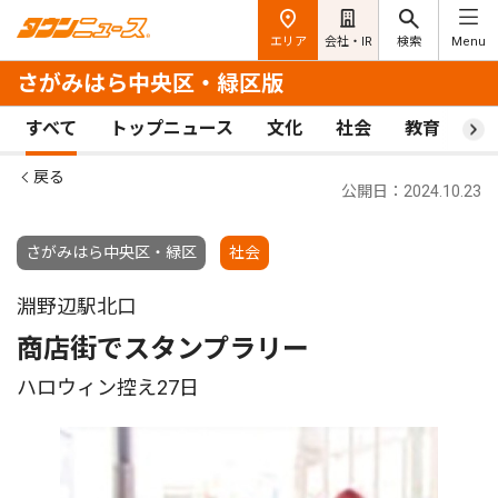
エリア
会社・IR
検索
Menu
さがみはら中央区・緑区版
すべて
トップニュース
文化
社会
教育
ス
戻る
公開日：2024.10.23
さがみはら中央区・緑区
社会
淵野辺駅北口
商店街でスタンプラリー
ハロウィン控え27日