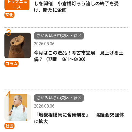
トップニュ
しを開催 小倉橋灯ろう流しの終了を受
ース
け、新たに企画
文化
3
さがみはら中央区・緑区
2026.08.06
今月はこの逸品！考古市宝展 見上げる土
偶？（期間 8/1〜8/30）
コラム
4
さがみはら中央区・緑区
2026.08.06
「地裁相模原に合議制を」 協議会55団体
に拡大
社会