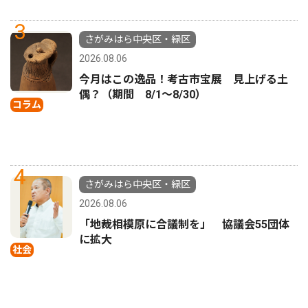
3
さがみはら中央区・緑区
2026.08.06
今月はこの逸品！考古市宝展 見上げる土
偶？（期間 8/1〜8/30）
コラム
4
さがみはら中央区・緑区
2026.08.06
「地裁相模原に合議制を」 協議会55団体
に拡大
社会