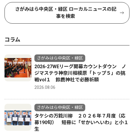
さがみはら中央区・緑区 ローカルニュースの記
事を検索
コラム
さがみはら中央区・緑区
2026-27WEリーグ開幕カウントダウン ノ
ジマステラ神奈川相模原「トップ５」の挑
戦vol１ 鈴鹿神社で必勝祈願
2026.08.06
さがみはら中央区・緑区
タケシの万能川柳 ２０２６年７月度（応
募190句） 短冊に「せかいへいわ」と小１
生