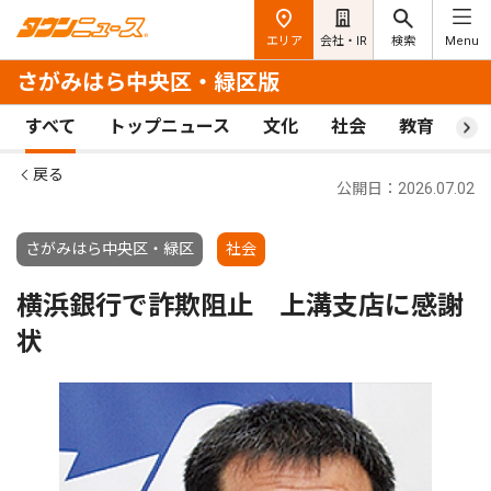
エリア
会社・IR
検索
Menu
さがみはら中央区・緑区版
すべて
トップニュース
文化
社会
教育
ス
戻る
公開日：2026.07.02
さがみはら中央区・緑区
社会
横浜銀行で詐欺阻止 上溝支店に感謝
状