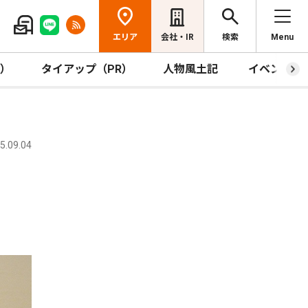
エリア
会社・IR
検索
Menu
R）
タイアップ（PR）
人物風土記
イベント
.09.04