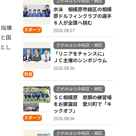
さがみはら中央区・緑区
水泳 相模原市緑区の相模
原ドルフィンクラブの選手
６人が全国へ挑む
う指摘
スポーツ
2026.08.07
だと国
さがみはら中央区・緑区
るとし
「リニアをチャンスに」
ＪＣ主催のシンポジウム
2026.08.06
社会
さがみはら中央区・緑区
ＳＣ相模原 悲願の練習場
をお披露目 愛川町で「キ
ックオフ」
スポーツ
2026.08.06
さがみはら中央区・緑区