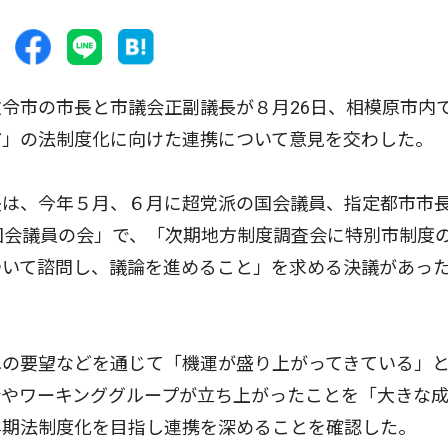
令市の市長と市議会正副議長が８月26日、相模原市内
市」の法制度化に向けた連携について意見を交わした。
は、今年５月、６月に超党派の国会議員、指定都市市
国会議員の会」で、「次期地方制度調査会に特別市制度
ついて諮問し、議論を進めること」を求める決議があっ
の要望などを通じて「機運が盛り上がってきている」
会やワーキンググループが立ち上がったことを「大きな
早期法制度化を目指し連携を深めることを確認した。