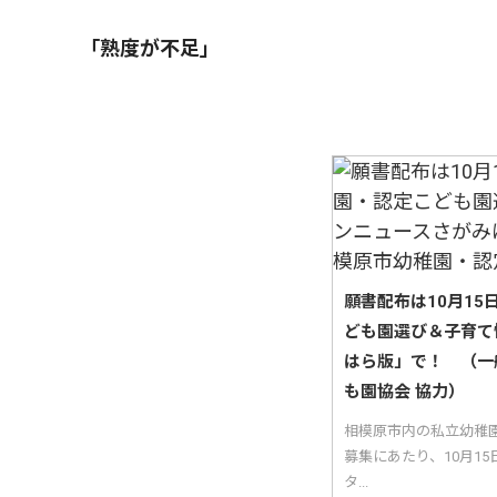
「熟度が不足」
願書配布は10月1
ども園選び＆子育て
はら版」で！ （一
も園協会 協力）
相模原市内の私立幼稚
募集にあたり、10月1
タ...