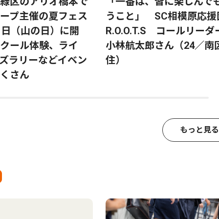
緑区のアリオ橋本で
「一番は、皆に楽しんで
ープ主催の夏フェス
うこと」 SC相模原応援
1日（山の日）に開
R.O.O.T.S コールリ
クール体験、ライ
小林航太郎さん（24／南
ズラリーなどイベン
住）
くさん
もっと見る