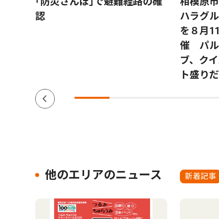
 子
｢防災さんぽ｣で避難経路の確
相模原市
認
ハラグル
を８月1
催 パル
ブ、クイ
ト盛りだ
他のエリアのニュース
新着記事