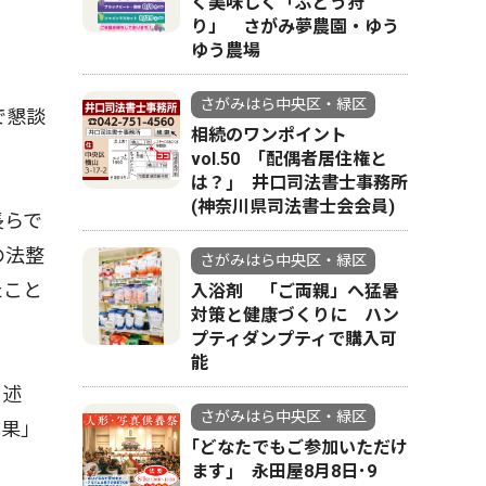
く美味しく「ぶどう狩
り」 さがみ夢農園・ゆう
ゆう農場
さがみはら中央区・緑区
で懇談
相続のワンポイント
vol.50 ｢配偶者居住権と
は？｣ 井口司法書士事務所
(神奈川県司法書士会会員)
長らで
の法整
さがみはら中央区・緑区
たこと
入浴剤 「ご両親」へ猛暑
対策と健康づくりに ハン
プティダンプティで購入可
能
と述
さがみはら中央区・緑区
成果」
｢どなたでもご参加いただけ
ます｣ 永田屋8月8日･9