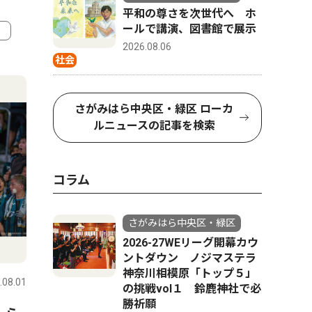
平和の尊さを次世代へ ホ
ールで講演、図書館で展示
2026.08.06
社会
4
5
さがみはら中央区・緑区 ローカ
ルニュースの記事を検索
コラム
さがみはら中央区・緑区
2026-27WEリーグ開幕カウ
社会
トップニ
ントダウン ノジマステラ
神奈川相模原「トップ５」
.08.01
さがみはら中央区・緑区
2026.08.04
さがみはら
の挑戦vol１ 鈴鹿神社で必
勝祈願