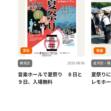
文化
社会
鶴見区
2026.08.06
金沢区・磯
音楽ホールで夏祭り ８日と
夏祭りに
９日、入場無料
レモホー