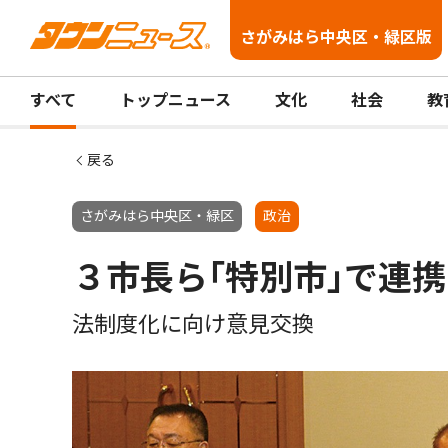
さがみはら中央区・緑区版
すべて
トップニュース
文化
社会
教
戻る
さがみはら中央区・緑区
政治
３市長ら｢特別市｣で連携
法制度化に向け意見交換