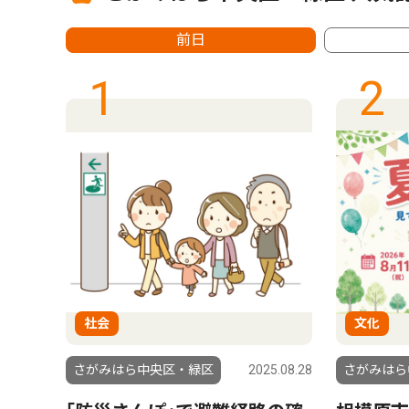
前日
1
2
社会
文化
6.07.30
さがみはら中央区・緑区
2025.08.28
さがみはら