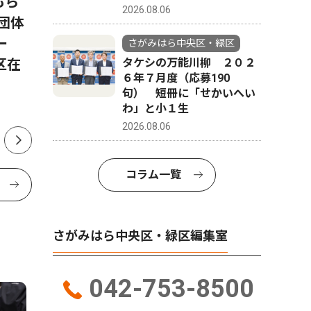
もら
９月５日に開催される相模原
相模原市
2026.08.06
団体
納涼花火大会の実行委員長が
の旧校舎
ーダー
ラジオ出演 ＰＲに奔走
伐採前か
さがみはら中央区・緑区
タケシの万能川柳 ２０２
区在
「橋本駅
６年７月度（応募190
句） 短冊に「せかいへい
わ」と小１生
2026.08.06
コラム一覧
さがみはら中央区・緑区編集室
042-753-8500