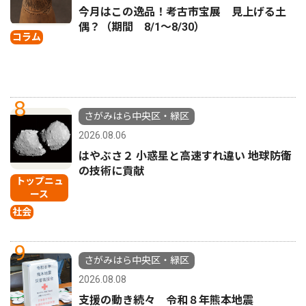
今月はこの逸品！考古市宝展 見上げる土
偶？（期間 8/1〜8/30）
コラム
8
さがみはら中央区・緑区
2026.08.06
はやぶさ２ 小惑星と高速すれ違い 地球防衛
の技術に貢献
トップニュ
ース
社会
9
さがみはら中央区・緑区
2026.08.08
支援の動き続々 令和８年熊本地震