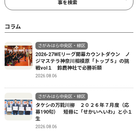
事を検索
コラム
さがみはら中央区・緑区
2026-27WEリーグ開幕カウントダウン ノ
ジマステラ神奈川相模原「トップ５」の挑
戦vol１ 鈴鹿神社で必勝祈願
2026.08.06
さがみはら中央区・緑区
タケシの万能川柳 ２０２６年７月度（応
募190句） 短冊に「せかいへいわ」と小１
生
2026.08.06