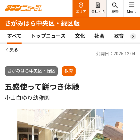
エリア
会社・IR
検索
Menu
さがみはら中央区・緑区版
すべて
トップニュース
文化
社会
教育
ス
戻る
公開日：2025.12.04
さがみはら中央区・緑区
教育
五感使って餅つき体験
小山白ゆり幼稚園