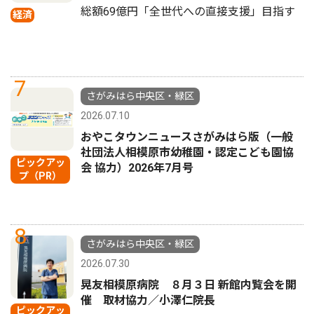
総額69億円「全世代への直接支援」目指す
経済
7
さがみはら中央区・緑区
2026.07.10
おやこタウンニュースさがみはら版（一般
社団法人相模原市幼稚園・認定こども園協
ピックアッ
会 協力）2026年7月号
プ（PR）
8
さがみはら中央区・緑区
2026.07.30
晃友相模原病院 ８月３日 新館内覧会を開
催 取材協力／小澤仁院長
ピックアッ