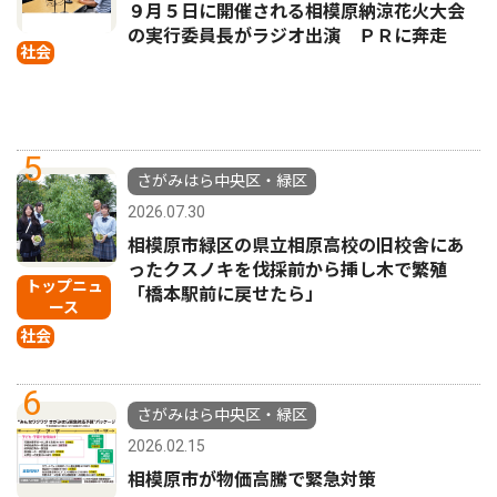
９月５日に開催される相模原納涼花火大会
の実行委員長がラジオ出演 ＰＲに奔走
社会
5
さがみはら中央区・緑区
2026.07.30
相模原市緑区の県立相原高校の旧校舎にあ
ったクスノキを伐採前から挿し木で繁殖
トップニュ
「橋本駅前に戻せたら」
ース
社会
6
さがみはら中央区・緑区
2026.02.15
相模原市が物価高騰で緊急対策