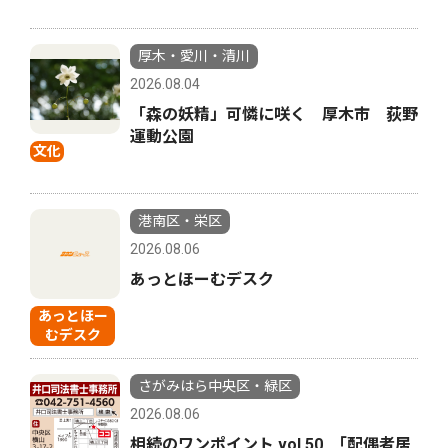
厚木・愛川・清川
2026.08.04
「森の妖精」可憐に咲く 厚木市 荻野
運動公園
文化
港南区・栄区
2026.08.06
あっとほーむデスク
あっとほー
むデスク
さがみはら中央区・緑区
2026.08.06
相続のワンポイント vol.50 ｢配偶者居