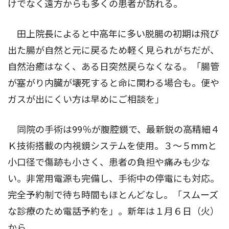
けでなく遠方からも多くの患者が訪れる。
田上院長によると中高年に多い脱腸の初期は飛び
出た腸が自然と元に戻るため軽く見られがちだが、
自然治癒はなく、ある日突然戻らなくなる。「腸管
が塞がり内臓が壊死すると命に関わる場合も。便や
ガスが出にくい方は早めにご相談を｣
同院の手術は99％が腹腔鏡で、最新鋭の高精細４
Ｋ技術搭載の内視鏡システムを使用。３〜５mmと
小口径で傷跡も小さく、患者の負担や痛みも少な
い。非常用電源も完備し、手術中の停電にも対応。
完全予約制で待ち時間もほとんどなし。「スムーズ
な診療のため電話予約を」。新年は１月６日（火）
から。