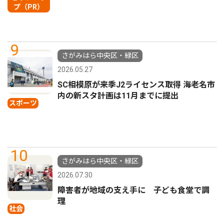
プ（PR）
9
さがみはら中央区・緑区
2026.05.27
SC相模原が来季J2ライセンス取得 海老名市
内の新スタ計画は11月までに提出
スポーツ
10
さがみはら中央区・緑区
2026.07.30
障害者が地域の支え手に 子ども食堂で調
理
社会