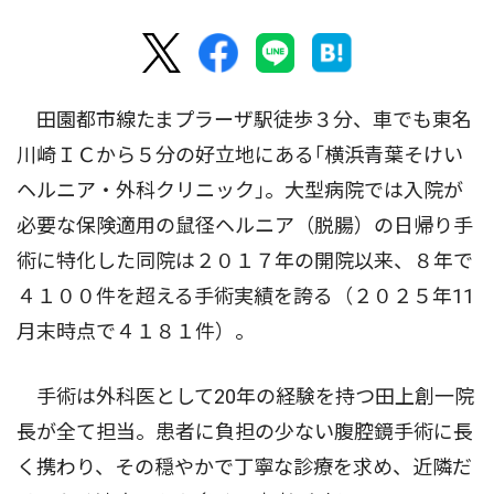
田園都市線たまプラーザ駅徒歩３分、車でも東名
川崎ＩＣから５分の好立地にある｢横浜青葉そけい
ヘルニア・外科クリニック｣。大型病院では入院が
必要な保険適用の鼠径ヘルニア（脱腸）の日帰り手
術に特化した同院は２０１７年の開院以来、８年で
４１００件を超える手術実績を誇る（２０２５年11
月末時点で４１８１件）。
手術は外科医として20年の経験を持つ田上創一院
長が全て担当。患者に負担の少ない腹腔鏡手術に長
く携わり、その穏やかで丁寧な診療を求め、近隣だ