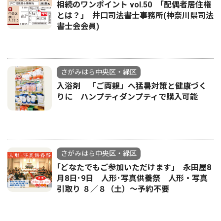
相続のワンポイント vol.50 ｢配偶者居住権
とは？｣ 井口司法書士事務所(神奈川県司法
書士会会員)
さがみはら中央区・緑区
入浴剤 「ご両親」へ猛暑対策と健康づく
りに ハンプティダンプティで購入可能
さがみはら中央区・緑区
｢どなたでもご参加いただけます｣ 永田屋8
月8日･9日 人形･写真供養祭 人形・写真
引取り ８／８（土）〜予約不要