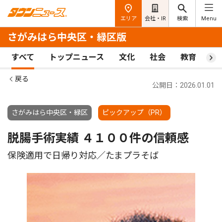
エリア
会社・IR
検索
Menu
さがみはら中央区・緑区版
すべて
トップニュース
文化
社会
教育
ス
戻る
公開日：2026.01.01
さがみはら中央区・緑区
ピックアップ（PR）
脱腸手術実績 ４１００件の信頼感
保険適用で日帰り対応／たまプラそば