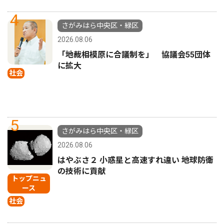
4
さがみはら中央区・緑区
2026.08.06
「地裁相模原に合議制を」 協議会55団体
に拡大
社会
5
さがみはら中央区・緑区
2026.08.06
はやぶさ２ 小惑星と高速すれ違い 地球防衛
の技術に貢献
トップニュ
ース
社会