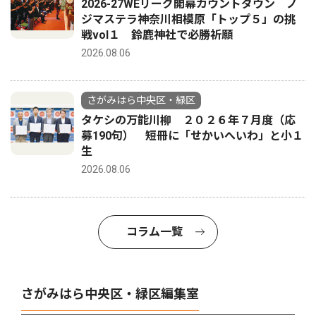
2026-27WEリーグ開幕カウントダウン ノ
ジマステラ神奈川相模原「トップ５」の挑
戦vol１ 鈴鹿神社で必勝祈願
2026.08.06
さがみはら中央区・緑区
タケシの万能川柳 ２０２６年７月度（応
募190句） 短冊に「せかいへいわ」と小１
生
2026.08.06
コラム一覧
さがみはら中央区・緑区編集室