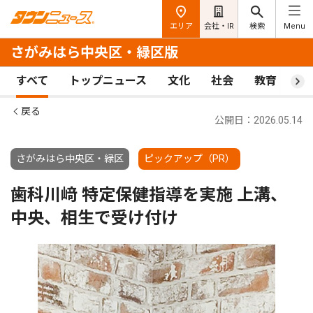
エリア
会社・IR
検索
Menu
さがみはら中央区・緑区版
すべて
トップニュース
文化
社会
教育
ス
戻る
公開日：2026.05.14
さがみはら中央区・緑区
ピックアップ（PR）
歯科川﨑 特定保健指導を実施 上溝、
中央、相生で受け付け