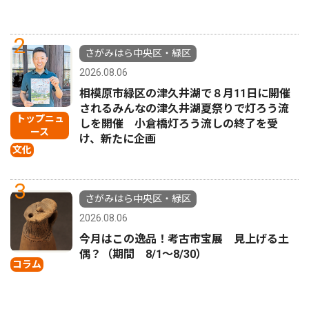
2
さがみはら中央区・緑区
2026.08.06
相模原市緑区の津久井湖で８月11日に開催
されるみんなの津久井湖夏祭りで灯ろう流
トップニュ
しを開催 小倉橋灯ろう流しの終了を受
ース
け、新たに企画
文化
3
さがみはら中央区・緑区
2026.08.06
今月はこの逸品！考古市宝展 見上げる土
偶？（期間 8/1〜8/30）
コラム