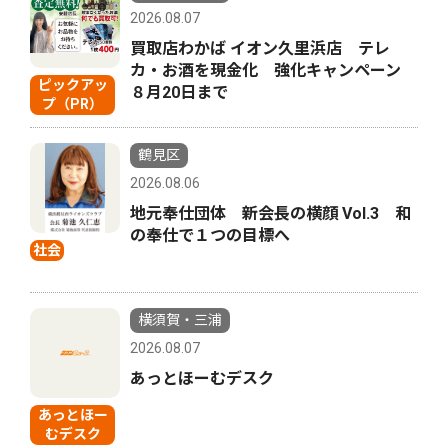
2026.08.07
買取店わかば イオン久里浜店 テレ
カ・お酒を現金化 強化キャンペーン
ピックアッ
８月20日まで
プ（PR）
鶴見区
2026.08.06
地元奉仕団体 新会長の横顔 Vol.3 和
の奉仕で１つの目標へ
社会
横須賀・三浦
2026.08.07
あっとほーむデスク
あっとほー
むデスク