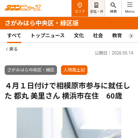
エリア
会社・IR
検索
Menu
さがみはら中央区・緑区版
すべて
トップニュース
文化
社会
教育
ス
戻る
公開日：2026.05.14
さがみはら中央区・緑区
人物風土記
４月１日付けで相模原市参与に就任し
た 都丸 美里さん 横浜市在住 60歳