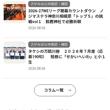
さがみはら中央区・緑区
2026-27WEリーグ開幕カウントダウン ノ
ジマステラ神奈川相模原「トップ５」の挑
戦vol１ 鈴鹿神社で必勝祈願
2026.08.06
さがみはら中央区・緑区
タケシの万能川柳 ２０２６年７月度（応
募190句） 短冊に「せかいへいわ」と小１
生
2026.08.06
コラム一覧