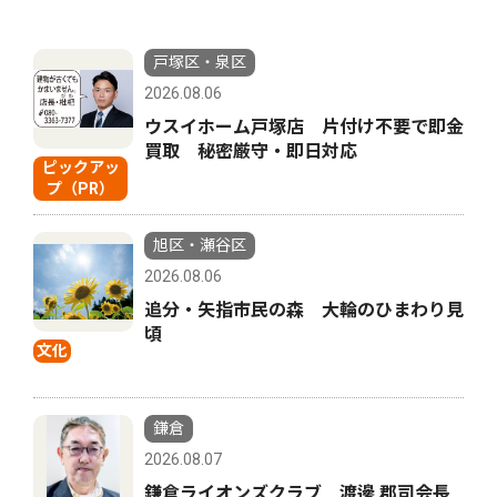
戸塚区・泉区
2026.08.06
ウスイホーム戸塚店 片付け不要で即金
買取 秘密厳守・即日対応
ピックアッ
プ（PR）
旭区・瀬谷区
2026.08.06
追分・矢指市民の森 大輪のひまわり見
頃
文化
鎌倉
2026.08.07
鎌倉ライオンズクラブ 渡邊 郡司会長