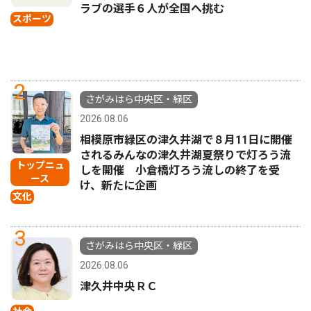
ラブの選手６人が全国へ挑む
スポーツ
2
さがみはら中央区・緑区
2026.08.06
相模原市緑区の津久井湖で８月11日に開催
されるみんなの津久井湖夏祭りで灯ろう流
トップニュ
しを開催 小倉橋灯ろう流しの終了を受
ース
け、新たに企画
文化
3
さがみはら中央区・緑区
2026.08.06
津久井中央ＲＣ