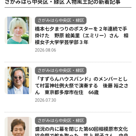
さがみはら中央区・緑区 人物風土記の新着記事
さがみはら中央区・緑区
橋本七夕まつりのポスターを２年連続で手
掛けた 野原 絵美里（エミリー）さん 相
模女子大学学芸学部３年
2026.08.06
さがみはら中央区・緑区
「すずらんハウスバンド」のメンバーとし
て村富神社例大祭で演奏する 後藤 裕之さ
ん 東京都多摩市在住 66歳
2026.07.30
さがみはら中央区・緑区
盛況の内に幕を閉じた第60回相模原市文化
協会祭で舵を取った 井上 邦子さん 中央