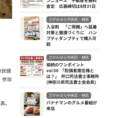
ンニュース 不動産を無料
査定 応募締切は8月31日
さがみはら中央区・緑区
入浴剤 「ご両親」へ猛暑
対策と健康づくりに ハン
プティダンプティで購入可
能
さがみはら中央区・緑区
相続のワンポイント
市民健
vol.50 ｢配偶者居住権と
は？｣ 井口司法書士事務所
、参加
(神奈川県司法書士会会員)
さがみはら中央区・緑区
バナナマンのグルメ番組が
写真。
来店