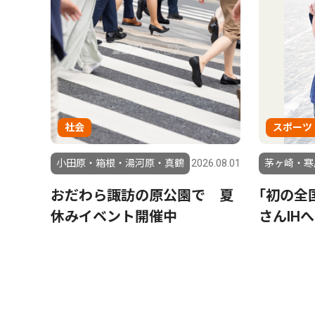
社会
スポーツ
小田原・箱根・湯河原・真鶴
2026.08.01
茅ヶ崎・寒
おだわら諏訪の原公園で 夏
｢初の全
休みイベント開催中
さんIHへ