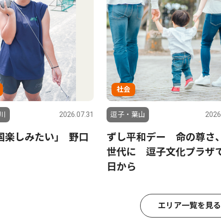
社会
川
2026.07.31
逗子・葉山
2026
国楽しみたい｣ 野口
ずし平和デー 命の尊さ
世代に 逗子文化プラザ
日から
エリア一覧を見る