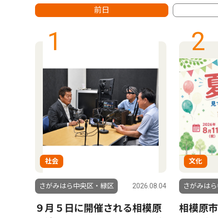
前日
1
2
社会
文化
6.08.01
さがみはら中央区・緑区
2026.08.04
さがみはら
幕
９月５日に開催される相模原
相模原市