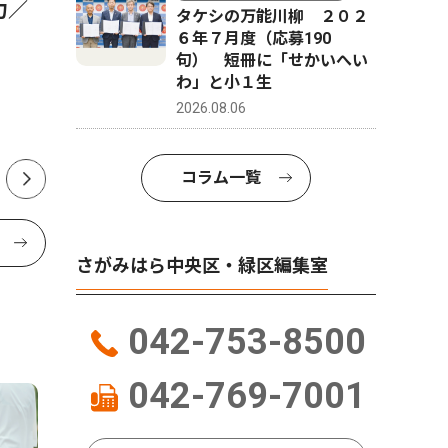
力／
うこと」 SC相模原応援団体
ども食堂
タケシの万能川柳 ２０２
R.O.O.T.S コールリーダー
６年７月度（応募190
句） 短冊に「せかいへい
小林航太郎さん（24／南区在
わ」と小１生
住）
2026.08.06
コラム一覧
さがみはら中央区・緑区編集室
042-753-8500
042-769-7001