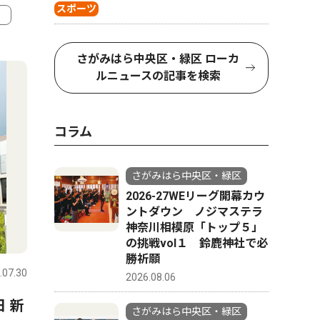
スポーツ
4
5
さがみはら中央区・緑区 ローカ
ルニュースの記事を検索
コラム
さがみはら中央区・緑区
2026-27WEリーグ開幕カウ
ントダウン ノジマステラ
神奈川相模原「トップ５」
スポーツ
社会
の挑戦vol１ 鈴鹿神社で必
勝祈願
.07.30
さがみはら中央区・緑区
2026.08.01
さがみはら
2026.08.06
 新
「一番は、皆に楽しんでもら
障害者が
さがみはら中央区・緑区