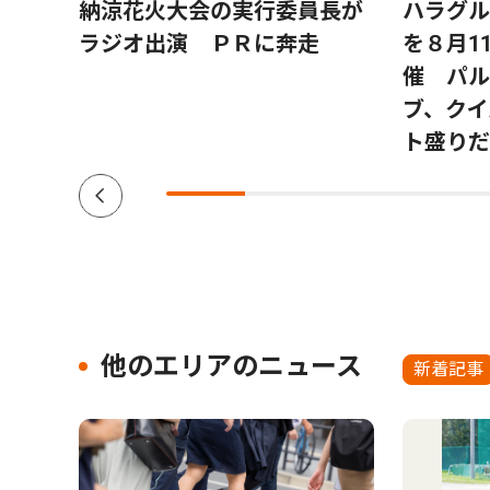
、そ
納涼花火大会の実行委員長が
ハラグル
開幕
ラジオ出演 ＰＲに奔走
を８月1
催 パル
ブ、クイ
ト盛りだ
他のエリアのニュース
新着記事