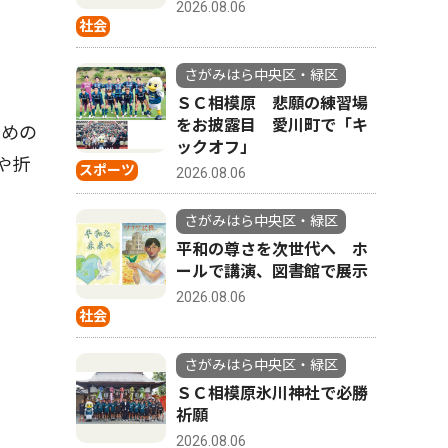
2026.08.06
社会
さがみはら中央区・緑区
ＳＣ相模原 悲願の練習場
をお披露目 愛川町で「キ
きめの
ックオフ」
や折
スポーツ
2026.08.06
さがみはら中央区・緑区
平和の尊さを次世代へ ホ
ールで講演、図書館で展示
2026.08.06
社会
さがみはら中央区・緑区
ＳＣ相模原氷川神社で必勝
祈願
2026.08.06