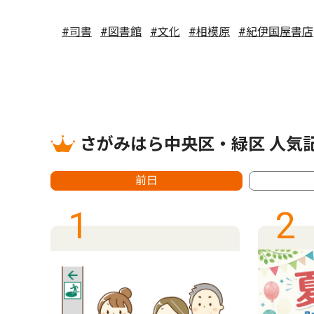
#司書
#図書館
#文化
#相模原
#紀伊国屋書店
さがみはら中央区・緑区 人気
前日
1
2