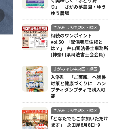
く美味しく「ぶどう狩
り」 さがみ夢農園・ゆう
ゆう農場
さがみはら中央区・緑区
手書きP
相続のワンポイント
vol.50 ｢配偶者居住権と
は？｣ 井口司法書士事務所
(神奈川県司法書士会会員)
さがみはら中央区・緑区
入浴剤 「ご両親」へ猛暑
対策と健康づくりに ハン
プティダンプティで購入可
能
さがみはら中央区・緑区
｢どなたでもご参加いただけ
ます｣ 永田屋8月8日･9