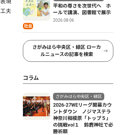
の表現
平和の尊さを次世代へ ホ
る工夫
ールで講演、図書館で展示
2026.08.06
社会
さがみはら中央区・緑区 ローカ
ルニュースの記事を検索
コラム
さがみはら中央区・緑区
2026-27WEリーグ開幕カウ
ントダウン ノジマステラ
神奈川相模原「トップ５」
の挑戦vol１ 鈴鹿神社で必
勝祈願