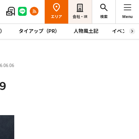
エリア
会社・IR
検索
Menu
R）
タイアップ（PR）
人物風土記
イベント
.06.06
９