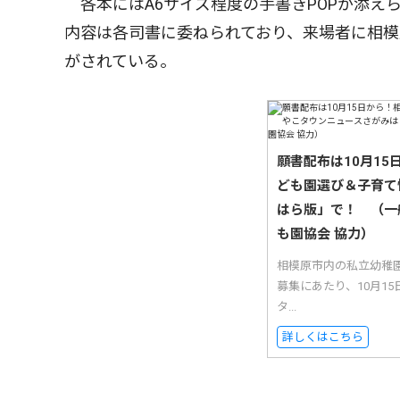
各本にはA6サイズ程度の手書きPOPが添えら
内容は各司書に委ねられており、来場者に相
がされている。
願書配布は10月1
ども園選び＆子育て
はら版」で！ （一
も園協会 協力）
相模原市内の私立幼稚
募集にあたり、10月1
タ...
詳しくはこちら