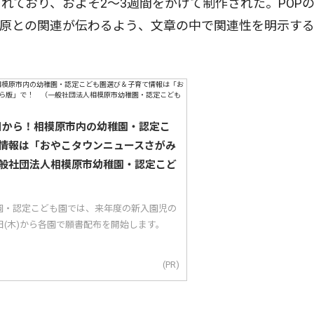
れており、およそ2〜3週間をかけて制作された。POP
模原との関連が伝わるよう、文章の中で関連性を明示す
5日から！相模原市内の幼稚園・認定こ
情報は「おやこタウンニュースさがみ
般社団法人相模原市幼稚園・認定こど
園・認定こども園では、来年度の新入園児の
5日(木)から各園で願書配布を開始します。
(PR)