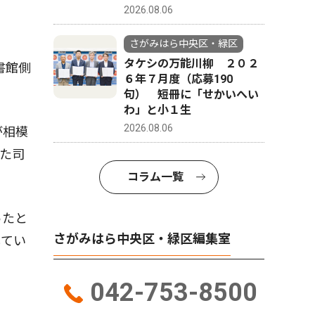
2026.08.06
さがみはら中央区・緑区
タケシの万能川柳 ２０２
書館側
６年７月度（応募190
句） 短冊に「せかいへい
わ」と小１生
2026.08.06
が相模
た司
コラム一覧
ったと
さがみはら中央区・緑区編集室
してい
042-753-8500