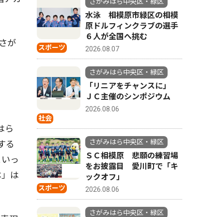
さがみはら中央区・緑区
水泳 相模原市緑区の相模
原ドルフィンクラブの選手
６人が全国へ挑む
さが
スポーツ
2026.08.07
さがみはら中央区・緑区
「リニアをチャンスに」
ＪＣ主催のシンポジウム
2026.08.06
社会
はら
さがみはら中央区・緑区
する
ＳＣ相模原 悲願の練習場
といっ
をお披露目 愛川町で「キ
本」は
ックオフ」
スポーツ
2026.08.06
さがみはら中央区・緑区