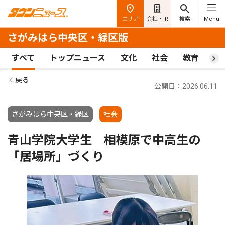
エリア
会社・IR
検索
Menu
さがみはら中央区・緑区版
すべて
トップニュース
文化
社会
教育
ス
戻る
公開日：2026.06.11
さがみはら中央区・緑区
社会
青山学院大学生 相模原で中高生の
「居場所」づくり