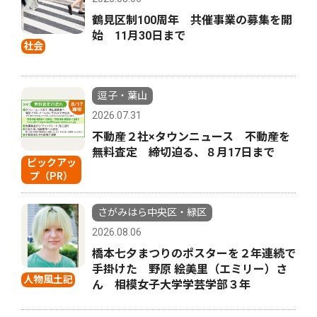
鶴見区制100周年 共催事業の募集を開
始 11月30日まで
社会
逗子・葉山
2026.07.31
不動産２社×タウンニュース 不動産を
無料査定 締切迫る、８月17日まで
ピックアッ
プ（PR）
さがみはら中央区・緑区
2026.08.06
橋本七夕まつりのポスターを２年連続で
手掛けた 野原 絵美里（エミリー）さ
人物風土記
ん 相模女子大学学芸学部３年