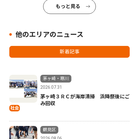
もっと見る
他のエリアのニュース
新着記事
茅ヶ崎・寒川
2026.07.31
茅ヶ崎３ＲＣが海岸清掃 浜降祭後にご
み回収
社会
鶴見区
2026.08.06