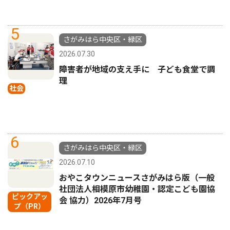
5
さがみはら中央区・緑区
2026.07.30
障害者が地域の支え手に 子ども食堂で調
理
社会
6
さがみはら中央区・緑区
2026.07.10
おやこタウンニュースさがみはら版（一般
社団法人相模原市幼稚園・認定こども園協
ピックアッ
会 協力）2026年7月号
プ（PR）