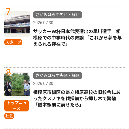
7
さがみはら中央区・緑区
2026.07.30
サッカーＷ杯日本代表選出の早川選手 相
模原での中学時代の教諭 「これから夢を与
スポーツ
えられる存在で」
8
さがみはら中央区・緑区
2026.07.30
相模原市緑区の県立相原高校の旧校舎にあ
ったクスノキを伐採前から挿し木で繁殖
トップニュ
「橋本駅前に戻せたら」
ース
社会