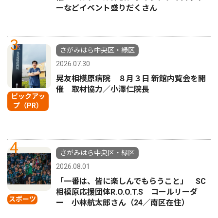
ーなどイベント盛りだくさん
3
さがみはら中央区・緑区
2026.07.30
晃友相模原病院 ８月３日 新館内覧会を開
催 取材協力／小澤仁院長
ピックアッ
プ（PR）
4
さがみはら中央区・緑区
2026.08.01
「一番は、皆に楽しんでもらうこと」 SC
相模原応援団体R.O.O.T.S コールリーダ
スポーツ
ー 小林航太郎さん（24／南区在住）