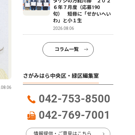
タケシの万能川柳 ２０２
６年７月度（応募190
句） 短冊に「せかいへい
わ」と小１生
2026.08.06
コラム一覧
スポーツ
コラム
さがみはら中央区・緑区編集室
.08.06
さがみはら中央区・緑区
2026.08.06
さがみはら
042-753-8500
ＳＣ相模原氷川神社で必勝祈
今月はこ
願
展 見上
042-769-7001
8/1〜8/3
情報提供・ご意見はこちら