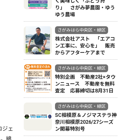
く美味しく「ぶどう狩
り」 さがみ夢農園・ゆう
ゆう農場
さがみはら中央区・緑区
株式会社アスト 「エアコ
ン工事に、安心を」 販売
からアフターケアまで
食品を寄付する
さがみはら中央区・緑区
特別企画 不動産2社×タウ
ンニュース 不動産を無料
査定 応募締切は8月31日
さがみはら中央区・緑区
SC相模原＆ノジマステラ神
奈川相模原2026/27シーズ
ロジェ
ン開幕特別号
た。綿