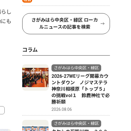
晴らし
さがみはら中央区・緑区 ローカ
動にも
ルニュースの記事を検索
コラム
さがみはら中央区・緑区
2026-27WEリーグ開幕カウ
ントダウン ノジマステラ
神奈川相模原「トップ５」
の挑戦vol１ 鈴鹿神社で必
勝祈願
2026.08.06
4
5
さがみはら中央区・緑区