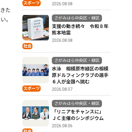
スポーツ
2026.08.08
きた
さがみはら中央区・緑区
たい。
支援の動き続々 令和８年
熊本地震
2026.08.08
社会
さがみはら中央区・緑区
水泳 相模原市緑区の相模
原ドルフィンクラブの選手
６人が全国へ挑む
スポーツ
2026.08.07
さがみはら中央区・緑区
「リニアをチャンスに」
ＪＣ主催のシンポジウム
2026.08.06
社会