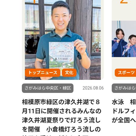
トップニュース
文化
スポーツ
5.08.28
さがみはら中央区・緑区
2026.08.06
さがみはら
の確
相模原市緑区の津久井湖で８
水泳 相
月11日に開催されるみんなの
ドルフィ
津久井湖夏祭りで灯ろう流し
が全国へ
を開催 小倉橋灯ろう流しの