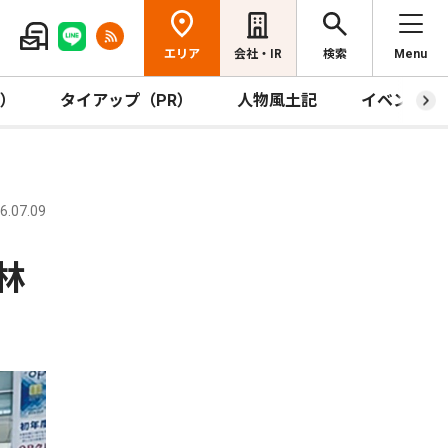
エリア
会社・IR
検索
Menu
R）
タイアップ（PR）
人物風土記
イベント
.07.09
林