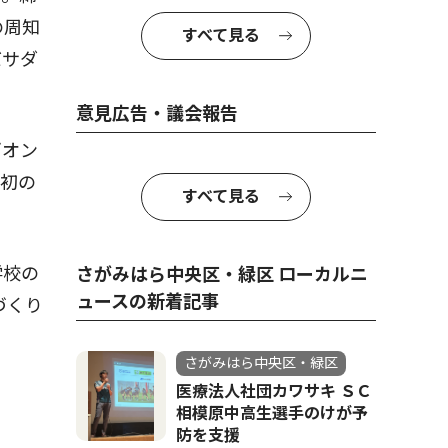
の周知
すべて見る
バサダ
意見広告・議会報告
ギオン
は初の
すべて見る
学校の
さがみはら中央区・緑区 ローカルニ
ュースの新着記事
づくり
さがみはら中央区・緑区
医療法人社団カワサキ ＳＣ
相模原中高生選手のけが予
防を支援