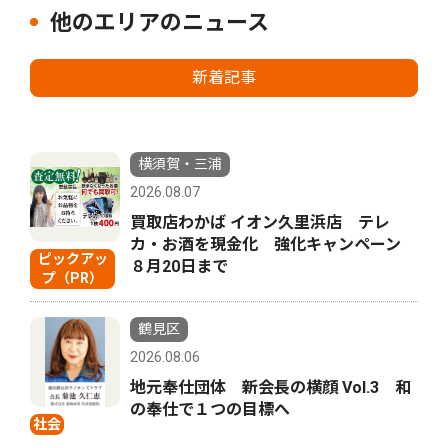
他のエリアのニュース
新着記事
横須賀・三浦
2026.08.07
買取店わかば イオン久里浜店 テレ
カ・お酒を現金化 強化キャンペーン
ピックアッ
８月20日まで
プ（PR）
鶴見区
2026.08.06
地元奉仕団体 新会長の横顔 Vol.3 和
の奉仕で１つの目標へ
社会