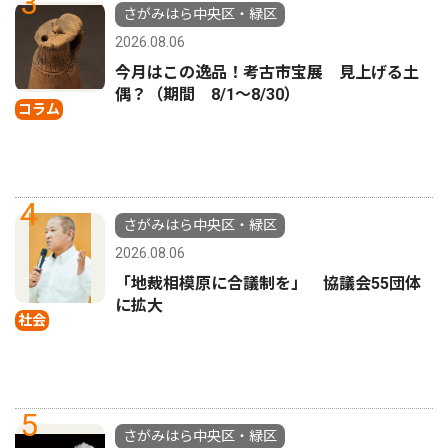
3
さがみはら中央区・緑区
2026.08.06
今月はこの逸品！考古市宝展 見上げる土
偶？（期間 8/1〜8/30）
コラム
4
さがみはら中央区・緑区
2026.08.06
「地裁相模原に合議制を」 協議会55団体
に拡大
社会
5
さがみはら中央区・緑区