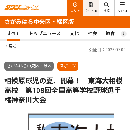
エリア
会社・IR
検索
Menu
さがみはら中央区・緑区版
すべて
トップニュース
文化
社会
教育
ス
戻る
公開日：2026.07.02
さがみはら中央区・緑区
スポーツ
相模原球児の夏、開幕！ 東海大相模
高校 第108回全国高等学校野球選手
権神奈川大会