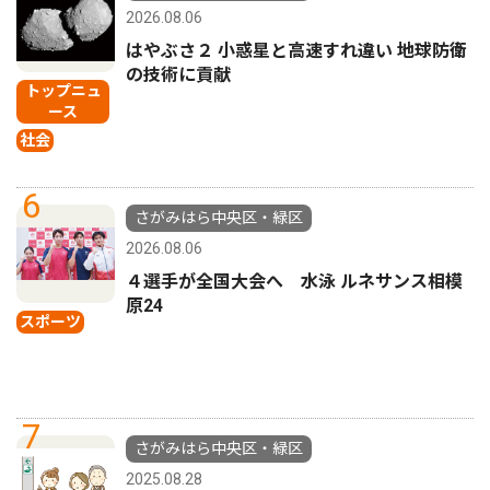
2026.08.06
はやぶさ２ 小惑星と高速すれ違い 地球防衛
の技術に貢献
トップニュ
ース
社会
6
さがみはら中央区・緑区
2026.08.06
４選手が全国大会へ 水泳 ルネサンス相模
原24
スポーツ
7
さがみはら中央区・緑区
2025.08.28