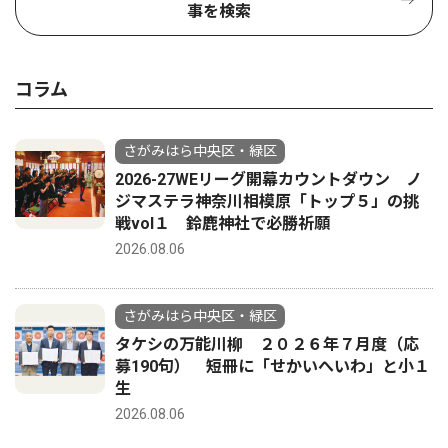
事を検索
コラム
さがみはら中央区・緑区
2026-27WEリーグ開幕カウントダウン ノ
ジマステラ神奈川相模原「トップ５」の挑
戦vol１ 鈴鹿神社で必勝祈願
2026.08.06
さがみはら中央区・緑区
タケシの万能川柳 ２０２６年７月度（応
募190句） 短冊に「せかいへいわ」と小１
生
2026.08.06