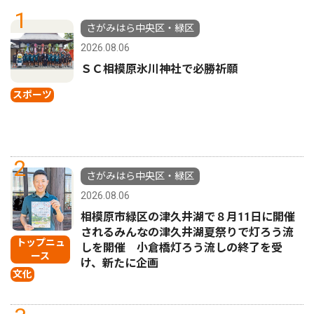
1
さがみはら中央区・緑区
2026.08.06
ＳＣ相模原氷川神社で必勝祈願
スポーツ
2
さがみはら中央区・緑区
2026.08.06
相模原市緑区の津久井湖で８月11日に開催
されるみんなの津久井湖夏祭りで灯ろう流
トップニュ
しを開催 小倉橋灯ろう流しの終了を受
ース
け、新たに企画
文化