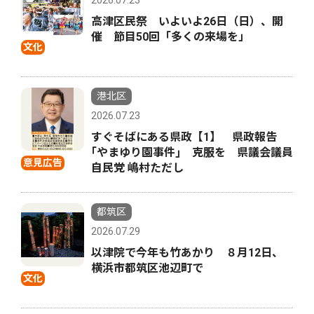
高津区民祭 いよいよ26日（日）、開
催 節目50回「多くの来場を」
文化
港北区
2026.07.23
すぐそばにある県政【1】 県政報告
｢やまゆり園事件｣ 克服を 県議会議員
意見広告
自民党 嶋村ただし
都筑区
2026.07.29
以津院で今年も竹あかり ８月12日、
横浜市都筑区池辺町で
文化