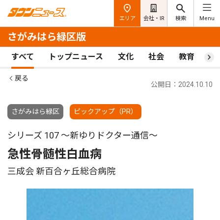
エリア
会社・IR
検索
Menu
さがみはら緑区版
すべて
トップニュース
文化
社会
教育
ス
戻る
公開日：2024.10.10
さがみはら緑区
ピックアップ（PR）
シリーズ 107 〜新ゆりドクター通信〜
急性骨髄性白血病
三成会 新百合ヶ丘総合病院