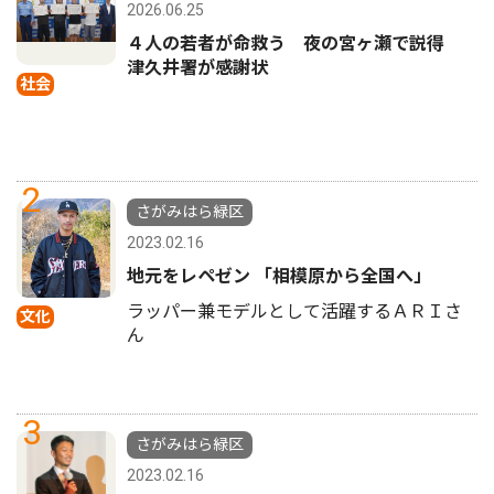
2026.06.25
４人の若者が命救う 夜の宮ヶ瀬で説得
津久井署が感謝状
社会
2
さがみはら緑区
2023.02.16
地元をレペゼン 「相模原から全国へ」
ラッパー兼モデルとして活躍するＡＲＩさ
文化
ん
3
さがみはら緑区
2023.02.16