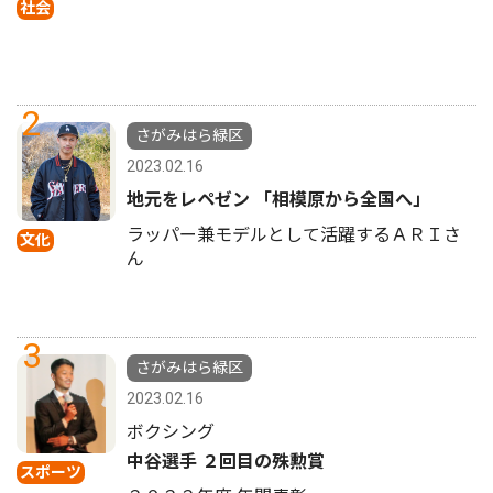
社会
2
さがみはら緑区
2023.02.16
地元をレペゼン 「相模原から全国へ」
ラッパー兼モデルとして活躍するＡＲＩさ
文化
ん
3
さがみはら緑区
2023.02.16
ボクシング
中谷選手 ２回目の殊勲賞
スポーツ