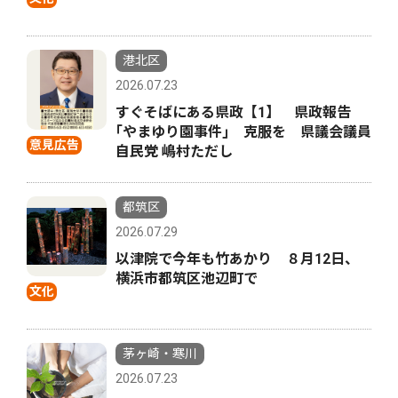
港北区
2026.07.23
すぐそばにある県政【1】 県政報告
｢やまゆり園事件｣ 克服を 県議会議員
意見広告
自民党 嶋村ただし
都筑区
2026.07.29
以津院で今年も竹あかり ８月12日、
横浜市都筑区池辺町で
文化
茅ヶ崎・寒川
2026.07.23