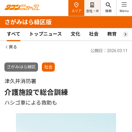
エリア
会社・IR
検索
Menu
さがみはら緑区版
すべて
トップニュース
文化
社会
教育
ス
戻る
公開日：2026.03.11
さがみはら緑区
社会
津久井消防署
介護施設で総合訓練
ハシゴ車による救助も