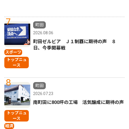
7
町田
2026.08.06
町田ゼルビア Ｊ１制覇に期待の声 ８
日、今季開幕戦
スポーツ
トップニュ
ース
8
町田
2026.07.23
南町田に800坪の工場 活気醸成に期待の声
トップニュ
ース
経済