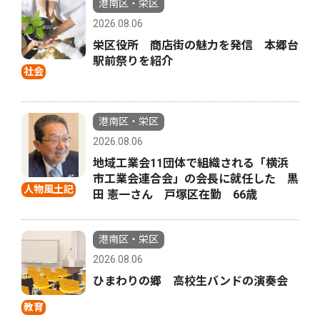
港南区・栄区
2026.08.06
栄区役所 商店街の魅力を発信 本郷台
駅前祭りを紹介
社会
港南区・栄区
2026.08.06
地域工業会11団体で組織される「横浜
市工業会連合会」の会長に就任した 黒
人物風土記
田 憲一さん 戸塚区在勤 66歳
港南区・栄区
2026.08.06
ひまわりの郷 高校生バンドの演奏会
教育