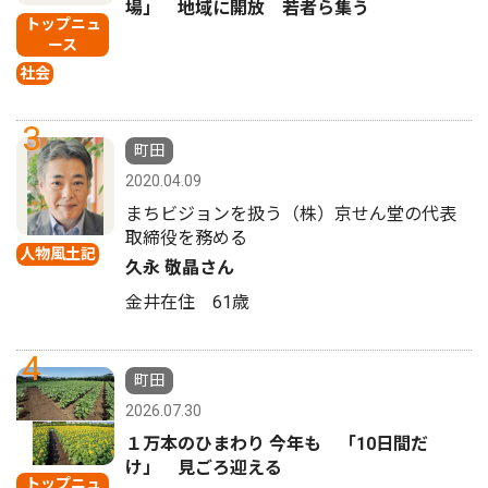
場」 地域に開放 若者ら集う
トップニュ
ース
社会
3
町田
2020.04.09
まちビジョンを扱う（株）京せん堂の代表
取締役を務める
人物風土記
久永 敬晶さん
金井在住 61歳
4
町田
2026.07.30
１万本のひまわり 今年も 「10日間だ
け」 見ごろ迎える
トップニュ