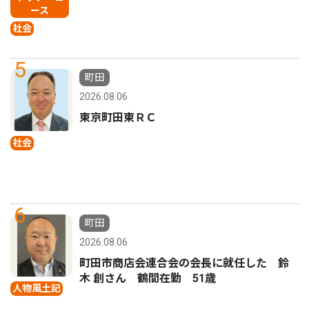
ース
社会
5
町田
2026.08.06
東京町田東ＲＣ
社会
6
町田
2026.08.06
町田市商店会連合会の会長に就任した 鈴
木 創さん 鶴間在勤 51歳
人物風土記