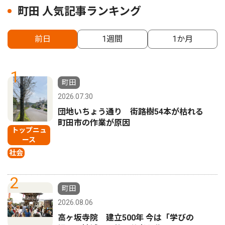
町田 人気記事ランキング
前日
1週間
1か月
1
町田
2026.07.30
団地いちょう通り 街路樹54本が枯れる
町田市の作業が原因
トップニュ
ース
社会
2
町田
2026.08.06
高ヶ坂寺院 建立500年 今は「学びの