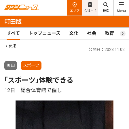
エリア
会社・IR
検索
Menu
町田版
すべて
トップニュース
文化
社会
教育
ス
戻る
公開日：2023.11.02
町田
スポーツ
｢スポーツ｣体験できる
12日 総合体育館で催し