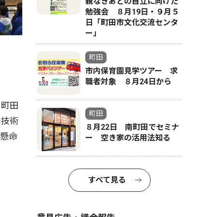
親なきあとの自立に向けた
勉強会 ８月19日・９月５
日「町田市文化交流センタ
ー」
町田
市内保育園見学ツアー 求
職者対象 ８月24日から
、町田
町田
や技術
８月22日 南町田でセミナ
所懸命
ー 空き家の活用法知る
すべて見る