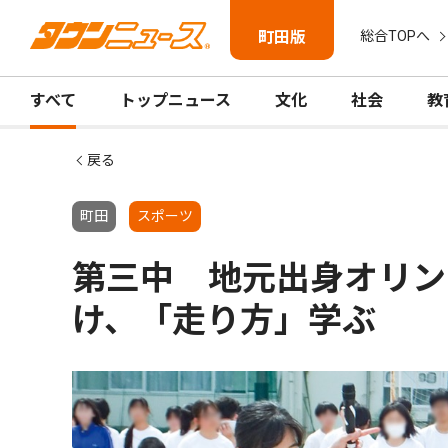
町田版
総合TOPへ
すべて
トップニュース
文化
社会
教
戻る
町田
スポーツ
第三中 地元出身オリン
け、「走り方」学ぶ