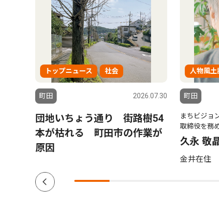
トップニュース
社会
人物風土
6.07.30
町田
2026.07.30
町田
まちビジョ
ノー
団地いちょう通り 街路樹54
取締役を務
歌声
本が枯れる 町田市の作業が
久永 敬
原因
金井在住 