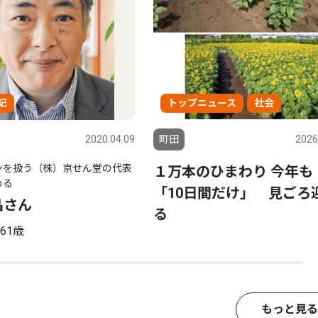
記
トップニュース
社会
2020.04.09
町田
2026
ンを扱う（株）京せん堂の代表
１万本のひまわり 今年
める
「10日間だけ」 見ごろ
晶さん
る
61歳
もっと見る