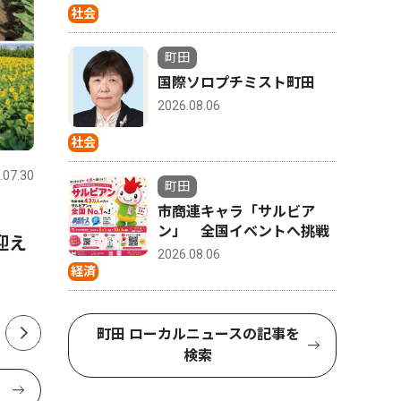
社会
町田
国際ソロプチミスト町田
2026.08.06
トップニュース
経済
スポーツ
社会
.07.30
町田
2026.07.23
町田
町田
市商連キャラ「サルビア
も
南町田に800坪の工場 活気
中学軟式
ン」 全国イベントへ挑戦
迎え
醸成に期待の声
全試合を
2026.08.06
経済
町田 ローカルニュースの記事を
検索