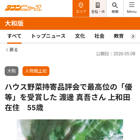
エリア
会社・IR
検索
Menu
大和版
すべて
トップニュース
文化
社会
教育
ス
戻る
公開日：2026.05.08
大和
人物風土記
ハウス野菜持寄品評会で最高位の「優
等」を受賞した 渡邊 真吾さん 上和田
在住 55歳