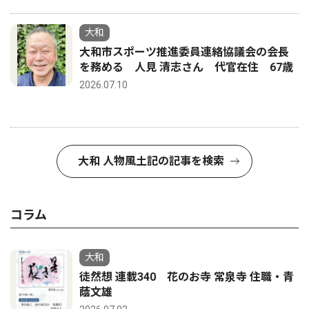
大和
大和市スポーツ推進委員連絡協議会の会長
を務める 人見 清志さん 代官在住 67歳
2026.07.10
大和 人物風土記の記事を検索
コラム
大和
徒然想 連載340 花のお寺 常泉寺 住職・青
蔭文雄