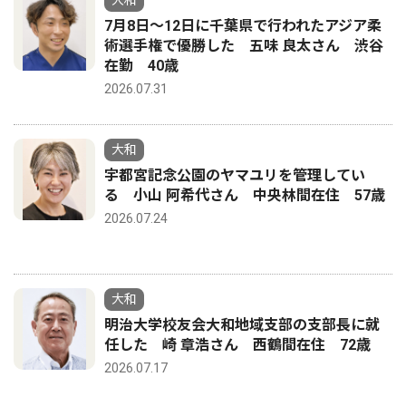
7月8日〜12日に千葉県で行われたアジア柔
術選手権で優勝した 五味 良太さん 渋谷
在勤 40歳
2026.07.31
大和
宇都宮記念公園のヤマユリを管理してい
る 小山 阿希代さん 中央林間在住 57歳
2026.07.24
大和
明治大学校友会大和地域支部の支部長に就
任した 崎 章浩さん 西鶴間在住 72歳
2026.07.17