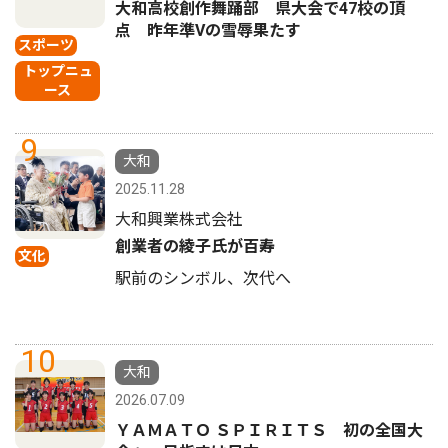
大和高校創作舞踊部 県大会で47校の頂
点 昨年準Vの雪辱果たす
スポーツ
トップニュ
ース
9
大和
2025.11.28
大和興業株式会社
創業者の綾子氏が百寿
文化
駅前のシンボル、次代へ
10
大和
2026.07.09
ＹＡＭＡＴＯ ＳＰＩＲＩＴＳ 初の全国大