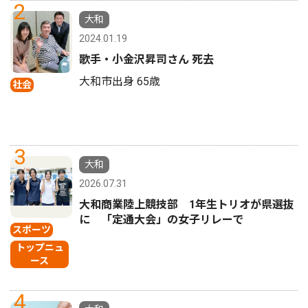
2
大和
2024.01.19
歌手・小金沢昇司さん 死去
大和市出身 65歳
社会
3
大和
2026.07.31
大和商業陸上競技部 1年生トリオが県選抜
に 「定通大会」の女子リレーで
スポーツ
トップニュ
ース
4