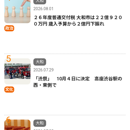
大和
2026.08.01
２６年度普通交付税 大和市は２２億９２０
０万円 歳入予算から２億円下振れ
政治
5
大和
2026.07.29
「渋祭」 10月４日に決定 高座渋谷駅の
西・東側で
文化
6
大和