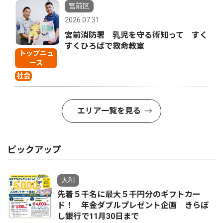
宮前区
2026.07.31
宮前消防署 乳児を守る術知って すく
すくひろばで救命教室
トップニュ
ース
社会
エリア一覧を見る
ピックアップ
大和
先着５千名に最大５千円分のギフトカー
ド！ 年金ダブルプレゼント企画 きらぼ
し銀行で11月30日まで