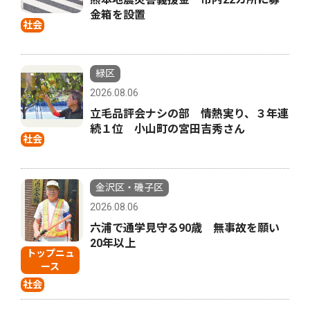
金箱を設置
社会
緑区
2026.08.06
立毛品評会ナシの部 情熱実り、３年連
続１位 小山町の宮田吉秀さん
社会
金沢区・磯子区
2026.08.06
六浦で通学見守る90歳 無事故を願い
20年以上
トップニュ
ース
社会