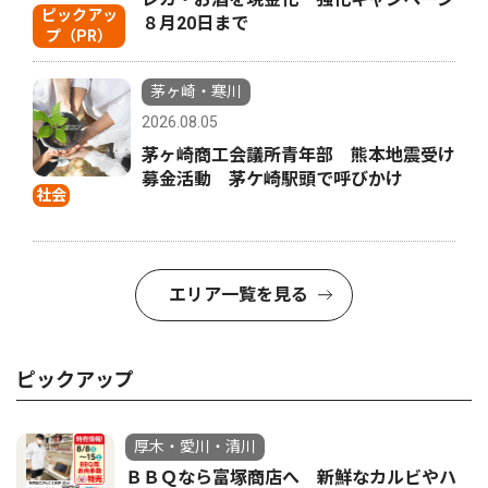
ピックアッ
８月20日まで
プ（PR）
茅ヶ崎・寒川
2026.08.05
茅ヶ崎商工会議所青年部 熊本地震受け
募金活動 茅ケ崎駅頭で呼びかけ
社会
エリア一覧を見る
ピックアップ
厚木・愛川・清川
ＢＢＱなら富塚商店へ 新鮮なカルビやハ