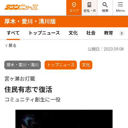
エリア
会社・IR
検索
Menu
厚木・愛川・清川版
すべて
トップニュース
文化
社会
教育
ス
戻る
公開日：2023.09.08
厚木・愛川・清川
トップニュース
文化
宮ヶ瀬お灯籠
住民有志で復活
コミュニティ創生に一役