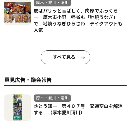
厚木・愛川・清川
皮はパリッと香ばしく、肉厚でふっくら
― 厚木市小野 帰省も「地焼うなぎ」
で 地焼うなぎひらさわ テイクアウトも
人気
すべて見る
意見広告・議会報告
厚木・愛川・清川
さとう知一 第４０７号 交通空白を解消
する （厚木愛川清川）