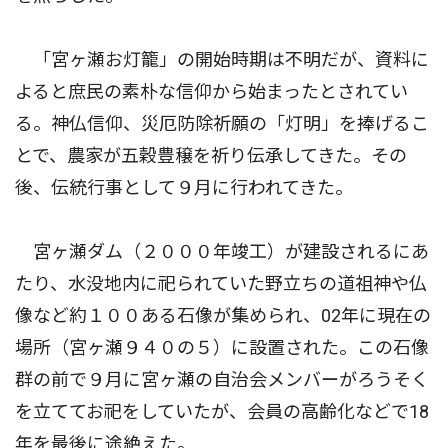
「宮ヶ瀬お灯籠」の開始時期は不明だが、資料に
よると庶民の素朴な信仰から始まったとされてい
る。神仏信仰、災厄防除祈願の「灯明」を捧げるこ
とで、農家が五穀豊穣を祈り伝承してきた。その
後、伝統行事として９月に行われてきた。
宮ヶ瀬ダム（２０００年竣工）が建設されるにあ
たり、水没地内に祀られていた野立ちの道祖神や仏
像など約１００ある石像が集められ、02年に現在の
場所（宮ヶ瀬９４０の５）に設置された。この石像
群の前で９月に宮ヶ瀬の自治会メンバーがろうそく
を立ててお祀をしていたが、会員の高齢化などで18
年を最後に途絶えた。