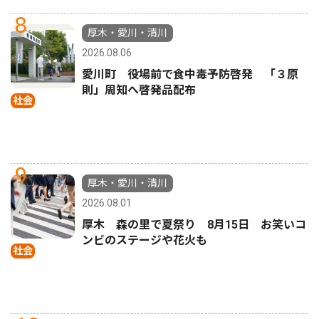
8
厚木・愛川・清川
2026.08.06
愛川町 役場前で食中毒予防啓発 「３原
則」周知へ啓発品配布
社会
9
厚木・愛川・清川
2026.08.01
厚木 森の里で夏祭り 8月15日 お笑いコ
ンビのステージや花火も
社会