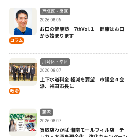
戸塚区・泉区
2026.08.06
お口の健康塾 7thVol.１ 健康はお口
から始まります
コラム
川崎区・幸区
2026.08.07
上下水道料金 軽減を要望 市議会４会
派、福田市長に
政治
藤沢
2026.08.07
買取店わかば 湘南モールフィル店 テ
レカ・お酒を現金化 強化キャンペーン