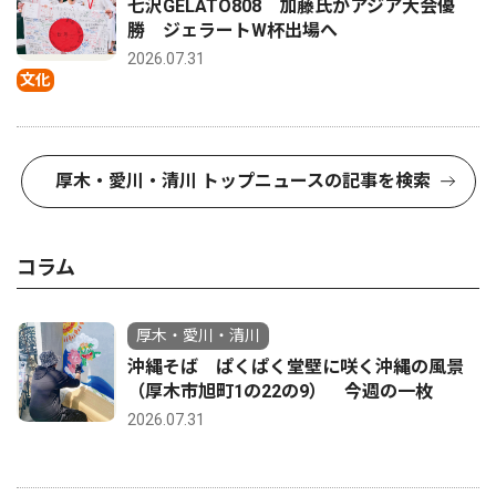
七沢GELATO808 加藤氏がアジア大会優
勝 ジェラートW杯出場へ
2026.07.31
文化
厚木・愛川・清川 トップニュースの記事を検索
コラム
厚木・愛川・清川
沖縄そば ぱくぱく堂壁に咲く沖縄の風景
（厚木市旭町1の22の9） 今週の一枚
2026.07.31