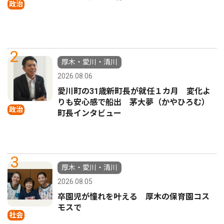
政治
2
厚木・愛川・清川
2026.08.06
愛川町の31歳新町長が就任１カ月 変化よ
りも安心感で船出 茅大夢（かやひろむ）
政治
町長インタビュー
3
厚木・愛川・清川
2026.08.05
卒園児が憧れを叶える 厚木の保育園コス
モスで
社会