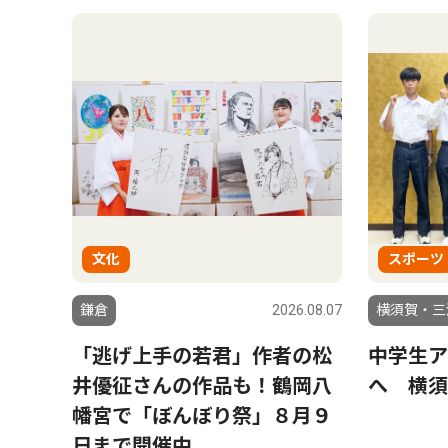
文化
スポーツ
鎌倉
2026.08.07
横須賀・三
「逃げ上手の若君」作者の松
中学生ア
井優征さんの作品も！鶴岡八
へ 横須
幡宮で「ぼんぼり祭」８月９
日まで開催中