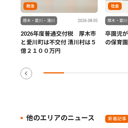
政治
社会
6.07.29
厚木・愛川・清川
2026.08.05
厚木・愛川
８月
2026年度普通交付税 厚木市
卒園児が
と愛川町は不交付 清川村は５
の保育園
億２１００万円
他のエリアのニュース
新着記事