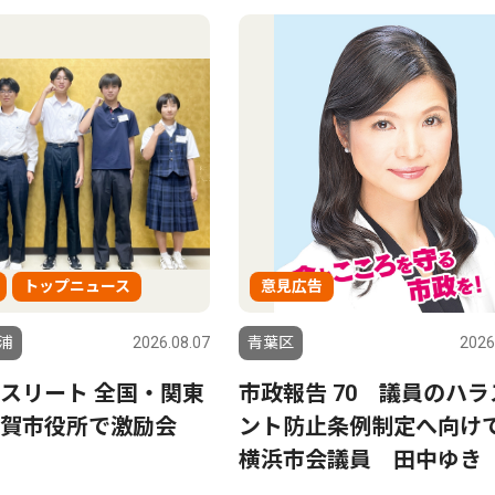
トップニュース
意見広告
浦
2026.08.07
青葉区
2026
スリート 全国・関東
市政報告 70 議員のハラ
賀市役所で激励会
ント防止条例制定へ向
横浜市会議員 田中ゆき