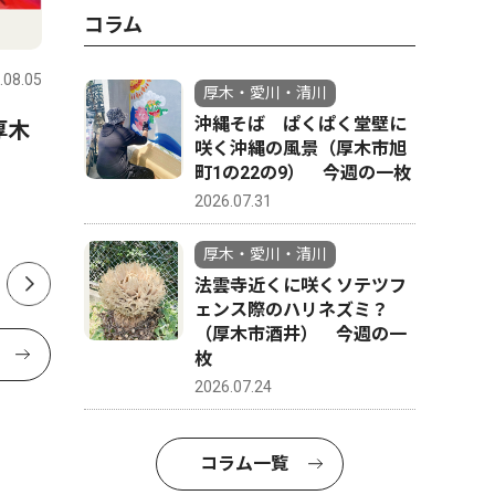
コラム
政治
文化
.08.05
厚木・愛川・清川
2026.08.06
厚木・愛川
厚木・愛川・清川
沖縄そば ぱくぱく堂壁に
厚木
愛川町の31歳新町長が就任１
「森の妖
咲く沖縄の風景（厚木市旭
カ月 変化よりも安心感で船
木市 荻
町1の22の9） 今週の一枚
出 茅大夢（かやひろむ）町
2026.07.31
長インタビュー
厚木・愛川・清川
法雲寺近くに咲くソテツフ
ェンス際のハリネズミ？
（厚木市酒井） 今週の一
枚
2026.07.24
コラム一覧