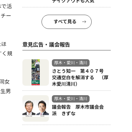
テイクアウトも人気
体で活
０チー
すべて見る
たほ
意見広告・議会報告
すく規
厚木・愛川・清川
さとう知一 第４０７号
交通空白を解消する （厚
同女
木愛川清川）
年生男
厚木・愛川・清川
議会報告 厚木市議会会
派 きずな