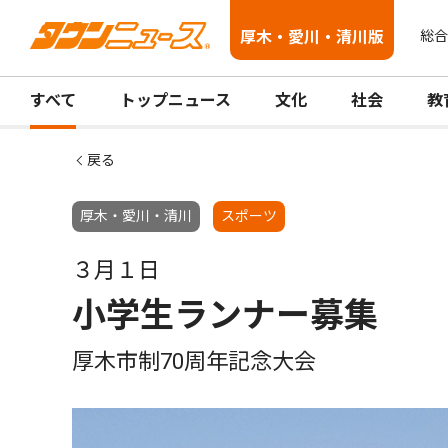
厚木・愛川・清川版
総合
すべて
トップニュース
文化
社会
教
戻る
厚木・愛川・清川
スポーツ
３月１日
小学生ランナー募集
厚木市制70周年記念大会