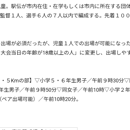
童。駅伝が市内在住・在学もしくは市内に所在する団
、監督１人、選手６人の７人以内で編成する。先着１０
出場が必須だったが、児童１人での出場が可能になっ
大会当日の年齢が18歳以上の人」に変更し、出場しや
５Kmの部】▽小学５・６年生男子／午前９時30分▽
年生男子／午前９時50分▽同女子／午前10時▽小学２
（ペア出場可能）／午前10時20分。