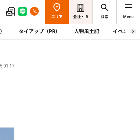
エリア
会社・IR
検索
Menu
R）
タイアップ（PR）
人物風土記
イベント
.01.17