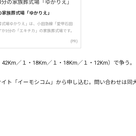
の家族葬式場「ゆかりえ」
葬式場ゆかりえ」は、小田急線「愛甲石田
ずか3分の「エキチカ」の家族葬式場です。
(PR)
2Km／１・18Km／１・18Km／１・12Km）で争う。
サイト「イーモシコム」から申し込む。問い合わせは同