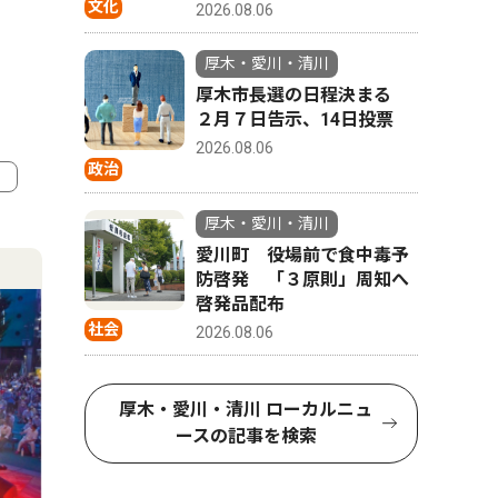
文化
2026.08.06
厚木・愛川・清川
厚木市長選の日程決まる
２月７日告示、14日投票
2026.08.06
政治
厚木・愛川・清川
4
5
愛川町 役場前で食中毒予
防啓発 「３原則」周知へ
啓発品配布
社会
2026.08.06
厚木・愛川・清川 ローカルニュ
ースの記事を検索