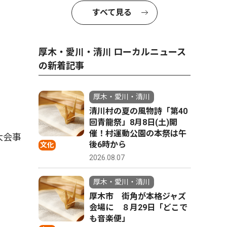
すべて見る
厚木・愛川・清川 ローカルニュース
の新着記事
厚木・愛川・清川
清川村の夏の風物詩「第40
回青龍祭」8月8日(土)開
催！村運動公園の本祭は午
大会事
後6時から
文化
2026.08.07
厚木・愛川・清川
厚木市 街角が本格ジャズ
会場に ８月29日「どこで
も音楽便」