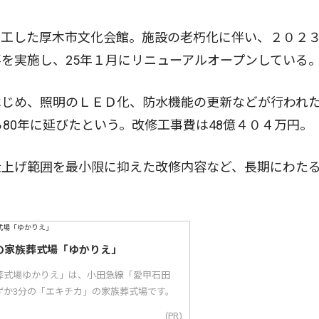
工した厚木市文化会館。施設の老朽化に伴い、２０２
を実施し、25年１月にリニューアルオープンしている
じめ、照明のＬＥＤ化、防水機能の更新などが行われ
80年に延びたという。改修工事費は48億４０４万円。
上げ範囲を最小限に抑えた改修内容など、長期にわた
の家族葬式場「ゆかりえ」
葬式場ゆかりえ」は、小田急線「愛甲石田
ずか3分の「エキチカ」の家族葬式場です。
(PR)