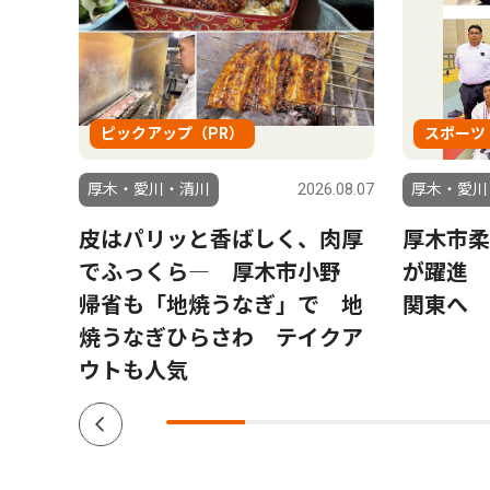
ピックアップ（PR）
スポーツ
6.08.04
厚木・愛川・清川
2026.08.07
厚木・愛川
う仲
皮はパリッと香ばしく、肉厚
厚木市柔
でふっくら― 厚木市小野
が躍進 
帰省も「地焼うなぎ」で 地
関東へ
焼うなぎひらさわ テイクア
ウトも人気