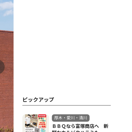
ピックアップ
厚木・愛川・清川
ＢＢＱなら富塚商店へ 新