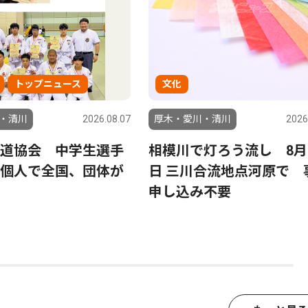
トップニュース
文化
・清川
2026.08.07
厚木・愛川・清川
2026
道協会 中学生選手
相模川で灯ろう流し 8月
個人で全国、団体が
日 三川合流地点河原で 
申し込み不要