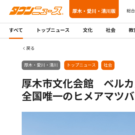
厚木・愛川・清川版
総合
すべて
トップニュース
文化
社会
教
戻る
厚木・愛川・清川
トップニュース
社会
厚木市文化会館 ベル
全国唯一のヒメアマツバ