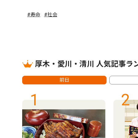
#寿命
#社会
厚木・愛川・清川 人気記事ラ
前日
1
2