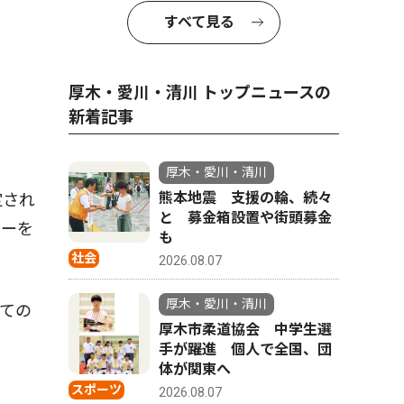
すべて見る
厚木・愛川・清川 トップニュースの
新着記事
厚木・愛川・清川
熊本地震 支援の輪、続々
定され
と 募金箱設置や街頭募金
ターを
も
社会
2026.08.07
厚木・愛川・清川
ての
厚木市柔道協会 中学生選
手が躍進 個人で全国、団
体が関東へ
スポーツ
2026.08.07