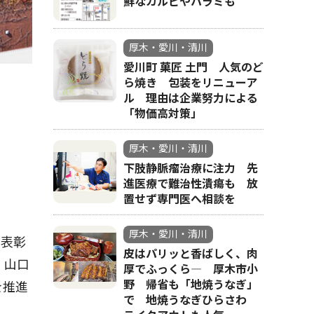
鮮なカルビやハラミも
厚木・愛川・清川
愛川町 菓匠 土門 人気のど
ら焼き 包装をリニューア
ル 理由は企業努力による
「物価高対策」
厚木・愛川・清川
下肢静脈瘤治療に注力 先
進医療で難治性潰瘍も 放
置せず専門医へ相談を
厚木・愛川・清川
を表彰
皮はパリッと香ばしく、肉
、山口
厚でふっくら― 厚木市小
野 帰省も「地焼うなぎ」
を推進
で 地焼うなぎひらさわ