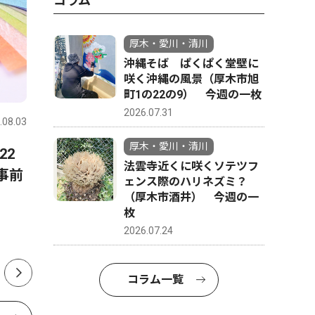
コラム
厚木・愛川・清川
沖縄そば ぱくぱく堂壁に
咲く沖縄の風景（厚木市旭
文化
政治
町1の22の9） 今週の一枚
2026.07.31
.08.03
厚木・愛川・清川
2026.08.08
厚木・愛川
厚木・愛川・清川
22
「きよかわごはん」開設 36
愛川町の
法雲寺近くに咲くソテツフ
事前
レシピ公開
カ月 変
ェンス際のハリネズミ？
出 茅大
（厚木市酒井） 今週の一
枚
長インタ
2026.07.24
コラム一覧