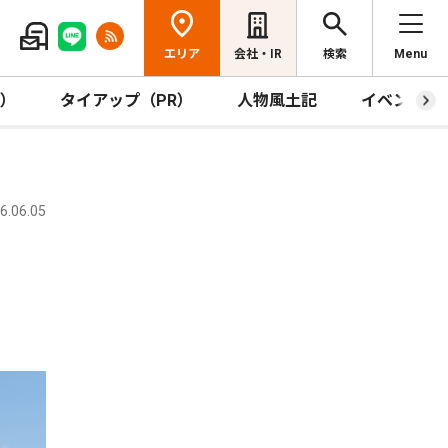
エリア
会社・IR
検索
Menu
R）
タイアップ（PR）
人物風土記
イベント
.06.05
賞