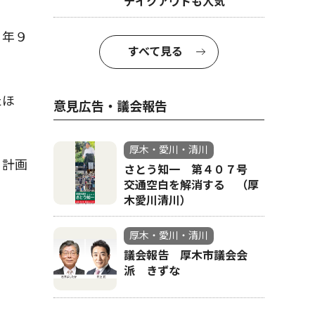
テイクアウトも人気
３年９
すべて見る
。
たほ
意見広告・議会報告
厚木・愛川・清川
る計画
さとう知一 第４０７号
交通空白を解消する （厚
木愛川清川）
厚木・愛川・清川
議会報告 厚木市議会会
派 きずな