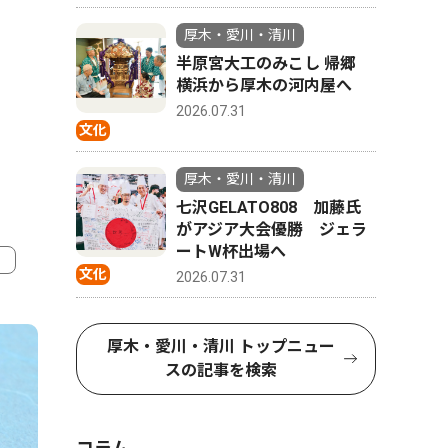
厚木・愛川・清川
半原宮大工のみこし 帰郷
横浜から厚木の河内屋へ
2026.07.31
文化
厚木・愛川・清川
七沢GELATO808 加藤氏
がアジア大会優勝 ジェラ
ートW杯出場へ
文化
2026.07.31
4
5
厚木・愛川・清川 トップニュー
スの記事を検索