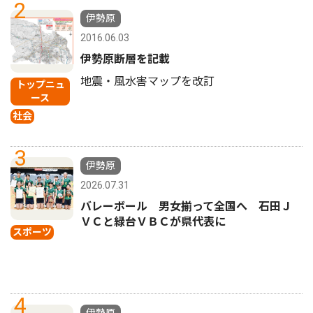
2
伊勢原
2016.06.03
伊勢原断層を記載
地震・風水害マップを改訂
トップニュ
ース
社会
3
伊勢原
2026.07.31
バレーボール 男女揃って全国へ 石田Ｊ
ＶＣと緑台ＶＢＣが県代表に
スポーツ
4
伊勢原