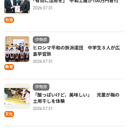
｢有効に活用を｣ 中和工建が100万円寄付
2026.07.31
社会
伊勢原
ヒロシマ平和の旅派遣団 中学生８人が広
島学習旅
2026.07.31
教育
伊勢原
「酸っぱいけど、美味しい」 児童が梅の
土用干しを体験
2026.07.31
文化