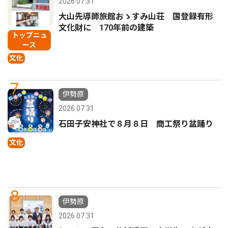
2026.07.31
大山先導師旅館おゝすみ山荘 国登録有形
文化財に 170年前の建築
トップニュ
ース
文化
7
伊勢原
2026.07.31
石田子安神社で８月８日 商工祭り盆踊り
文化
8
伊勢原
2026.07.31