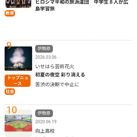
ヒロシマ平和の旅派遣団 中学生８人が広
島学習旅
教育
9
伊勢原
2026.03.06
いせはら芸術花火
初夏の夜空 彩り消える
トップニュ
ース
苦渋の決断で中止に
社会
10
伊勢原
2020.06.19
向上高校