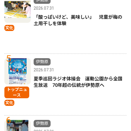
2026.07.31
「酸っぱいけど、美味しい」 児童が梅の
土用干しを体験
文化
5
伊勢原
2026.07.31
夏季巡回ラジオ体操会 運動公園から全国
生放送 70年超の伝統が伊勢原へ
トップニュ
ース
文化
6
伊勢原