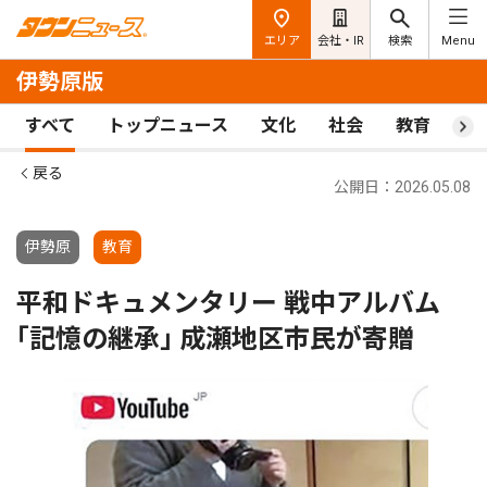
エリア
会社・IR
検索
Menu
伊勢原版
すべて
トップニュース
文化
社会
教育
ス
戻る
公開日：2026.05.08
伊勢原
教育
平和ドキュメンタリー 戦中アルバム
｢記憶の継承｣ 成瀬地区市民が寄贈