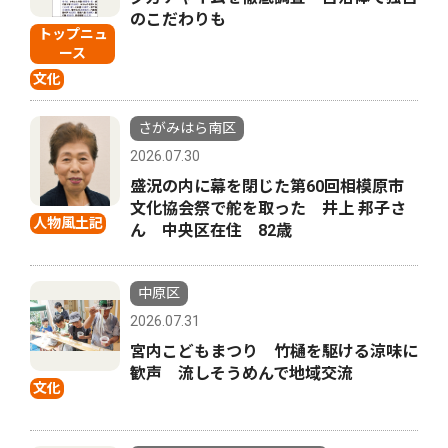
のこだわりも
トップニュ
ース
文化
さがみはら南区
2026.07.30
盛況の内に幕を閉じた第60回相模原市
文化協会祭で舵を取った 井上 邦子さ
人物風土記
ん 中央区在住 82歳
中原区
2026.07.31
宮内こどもまつり 竹樋を駆ける涼味に
歓声 流しそうめんで地域交流
文化