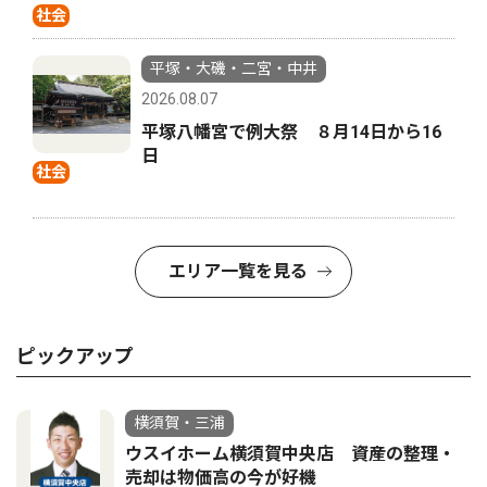
社会
平塚・大磯・二宮・中井
2026.08.07
平塚八幡宮で例大祭 ８月14日から16
日
社会
エリア一覧を見る
ピックアップ
横須賀・三浦
ウスイホーム横須賀中央店 資産の整理・
売却は物価高の今が好機