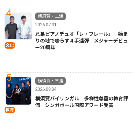
4
横須賀・三浦
2026.07.31
兄弟ピアノデュオ「レ・フレール」 始ま
りの地で鳴らす４手連弾 メジャーデビュ
文化
ー20周年
5
横須賀・三浦
2026.08.04
横須賀バイリンガル 多様性尊重の教育評
価 シンガポール国際アワード受賞
教育