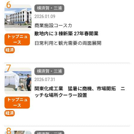
6
横須賀・三浦
2026.01.09
商業施設コースカ
敷地内に３棟新築 27年春開業
トップニュ
ース
日常利用と観光需要の両面展開
経済
7
横須賀・三浦
2026.07.31
関東化成工業 猛暑に商機、市場開拓 ニ
ッチな場所クーラー設置
トップニュ
ース
経済
8