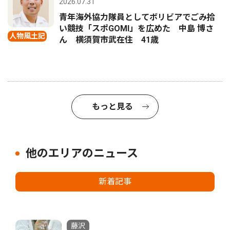
2026.07.31
青年海外協力隊員としてボリビアでごみ拾
い競技「スポGOMI」を広めた 中島 博さ
人物風土記
ん 横須賀市武在住 41歳
もっと見る
他のエリアのニュース
新着記事
藤沢