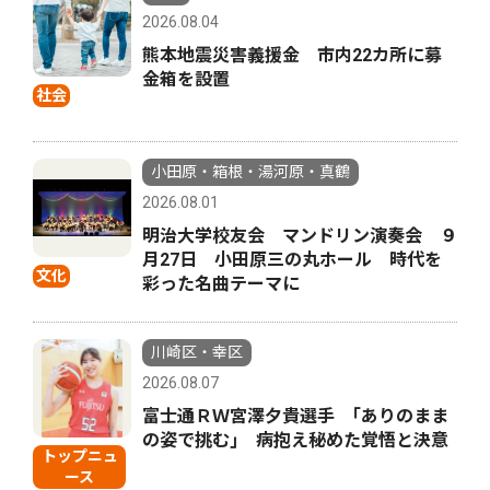
2026.08.04
熊本地震災害義援金 市内22カ所に募
金箱を設置
社会
小田原・箱根・湯河原・真鶴
2026.08.01
明治大学校友会 マンドリン演奏会 ９
月27日 小田原三の丸ホール 時代を
文化
彩った名曲テーマに
川崎区・幸区
2026.08.07
富士通ＲＷ宮澤夕貴選手 ｢ありのまま
の姿で挑む｣ 病抱え秘めた覚悟と決意
トップニュ
ース