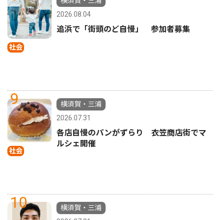
横須賀・三浦
2026.08.04
追浜で「街頭のど自慢」 参加者募集
社会
9
横須賀・三浦
2026.07.31
各店自慢のパンがずらり 衣笠商店街でマ
ルシェ開催
社会
10
横須賀・三浦