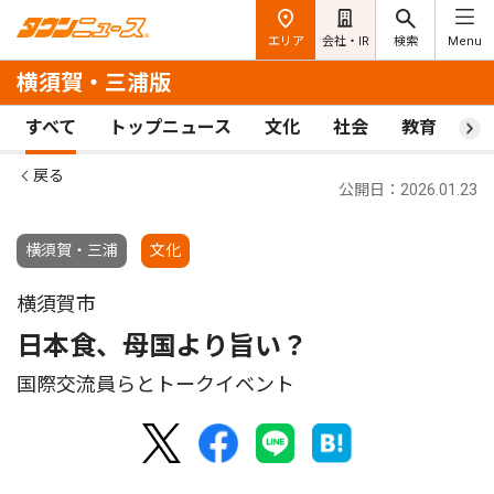
エリア
会社・IR
検索
Menu
横須賀・三浦版
すべて
トップニュース
文化
社会
教育
ス
戻る
公開日：2026.01.23
横須賀・三浦
文化
横須賀市
日本食、母国より旨い？
国際交流員らとトークイベント