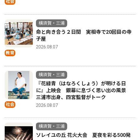
社会
横須賀・三浦
命と向き合う２日間 実相寺で20回目の寺
子屋
2026.08.07
教育
横須賀・三浦
『花緑青（はなろくしょう）が明ける日
に』上映会 銀幕に息づく思い出の風景
三浦市出身、四宮監督がトーク
社会
2026.08.07
横須賀・三浦
ソレイユの丘 花火大会 夏夜を彩る500発