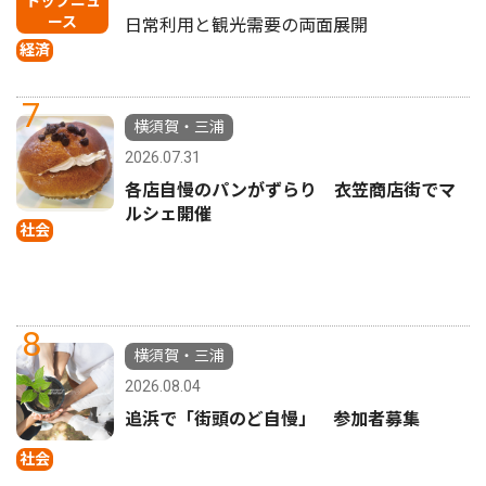
トップニュ
ース
日常利用と観光需要の両面展開
経済
7
横須賀・三浦
2026.07.31
各店自慢のパンがずらり 衣笠商店街でマ
ルシェ開催
社会
8
横須賀・三浦
2026.08.04
追浜で「街頭のど自慢」 参加者募集
社会