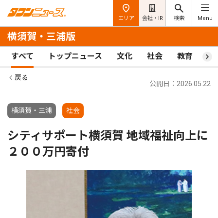
エリア
会社・IR
検索
Menu
横須賀・三浦版
すべて
トップニュース
文化
社会
教育
ス
戻る
公開日：2026.05.22
横須賀・三浦
社会
シティサポート横須賀 地域福祉向上に
２００万円寄付