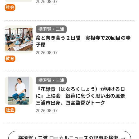
2026.08.07
社会
横須賀・三浦
命と向き合う２日間 実相寺で20回目の寺
子屋
2026.08.07
教育
横須賀・三浦
『花緑青（はなろくしょう）が明ける日
に』上映会 銀幕に息づく思い出の風景
三浦市出身、四宮監督がトーク
社会
2026.08.07
横須賀・三浦 ローカルニュースの記事を検索