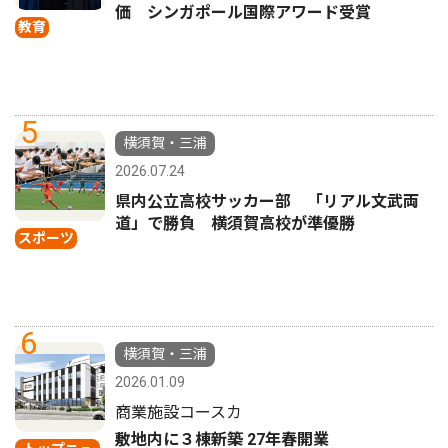
価 シンガポール国際アワード受賞
教育
5
横須賀・三浦
2026.07.24
県内公立高校サッカー部 「リアル文武両
道」で勝負 横須賀高校が準優勝
スポーツ
6
横須賀・三浦
2026.01.09
商業施設コースカ
敷地内に３棟新築 27年春開業