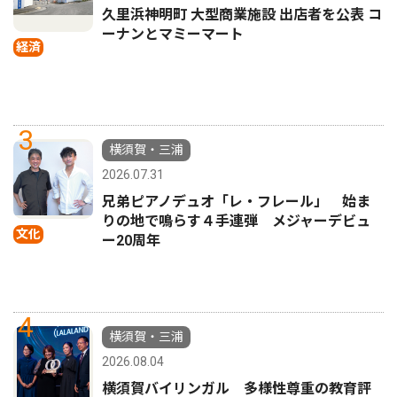
久里浜神明町 大型商業施設 出店者を公表 コ
ーナンとマミーマート
経済
3
横須賀・三浦
2026.07.31
兄弟ピアノデュオ「レ・フレール」 始ま
りの地で鳴らす４手連弾 メジャーデビュ
文化
ー20周年
4
横須賀・三浦
2026.08.04
横須賀バイリンガル 多様性尊重の教育評