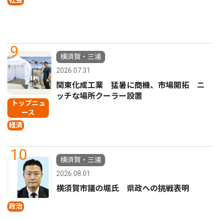
9
横須賀・三浦
2026.07.31
関東化成工業 猛暑に商機、市場開拓 ニ
ッチな場所クーラー設置
トップニュ
ース
経済
10
横須賀・三浦
2026.08.01
横須賀市議の堀氏 県政への挑戦表明
政治