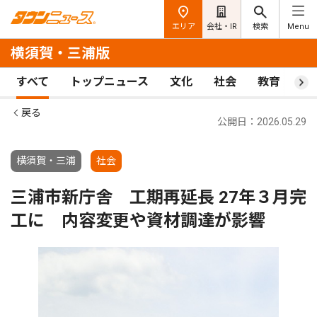
エリア
会社・IR
検索
Menu
横須賀・三浦版
すべて
トップニュース
文化
社会
教育
ス
戻る
公開日：2026.05.29
横須賀・三浦
社会
三浦市新庁舎 工期再延長 27年３月完
工に 内容変更や資材調達が影響