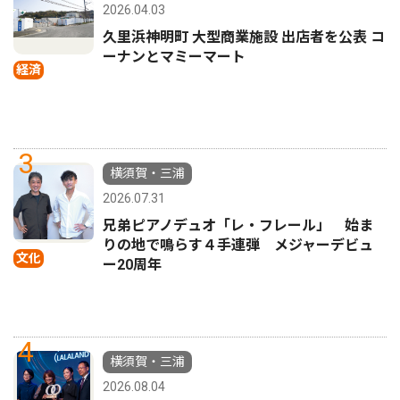
2026.04.03
久里浜神明町 大型商業施設 出店者を公表 コ
ーナンとマミーマート
経済
3
横須賀・三浦
2026.07.31
兄弟ピアノデュオ「レ・フレール」 始ま
りの地で鳴らす４手連弾 メジャーデビュ
文化
ー20周年
4
横須賀・三浦
2026.08.04