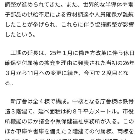
調整が進められてきた。また、世界的な半導体や電
子部品の供給不足による資材調達や人員確保が難航
したことが挙げられ、これらに伴う協議調整が影響
したという。
工期の延長は、25年１月に働き方改革に伴う休日
確保や付属棟の拡充を理由に発表された当初の26年
３月から11月への変更に続き、今回で２度目とな
る。
新庁舎は全４棟で構成。中核となる庁舎棟は鉄骨
造３階建て、延べ面積は約８千平方メートル。市役
所機能のほか議会や県保健福祉事務所が入る。この
ほか車庫や書庫を備えた２階建ての付属棟、両棟を