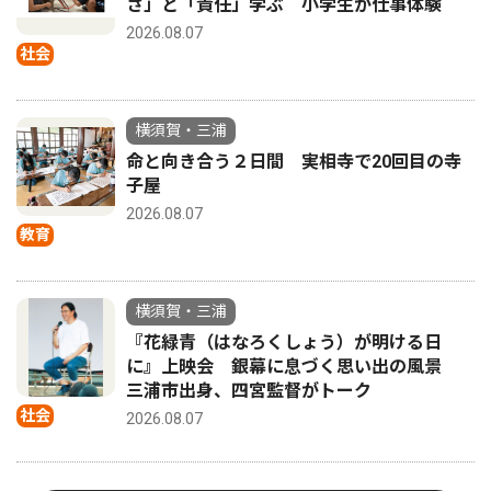
さ」と「責任」学ぶ 小学生が仕事体験
2026.08.07
社会
横須賀・三浦
命と向き合う２日間 実相寺で20回目の寺
子屋
2026.08.07
教育
横須賀・三浦
『花緑青（はなろくしょう）が明ける日
に』上映会 銀幕に息づく思い出の風景
三浦市出身、四宮監督がトーク
社会
2026.08.07