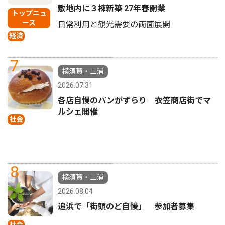
敷地内に３棟新築 27年春開業
トップニュ
ース
日常利用と観光需要の両面展開
経済
7
横須賀・三浦
2026.07.31
各店自慢のパンがずらり 衣笠商店街でマ
ルシェ開催
社会
8
横須賀・三浦
2026.08.04
追浜で「街頭のど自慢」 参加者募集
社会