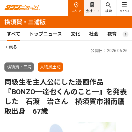
エリア
会社・IR
検索
Menu
横須賀・三浦版
すべて
トップニュース
文化
社会
教育
ス
戻る
公開日：2026.06.26
横須賀・三浦
人物風土記
同級生を主人公にした漫画作品
『BONZO─達也くんのこと─』を発表
した 石渡 治さん 横須賀市湘南鷹
取出身 67歳