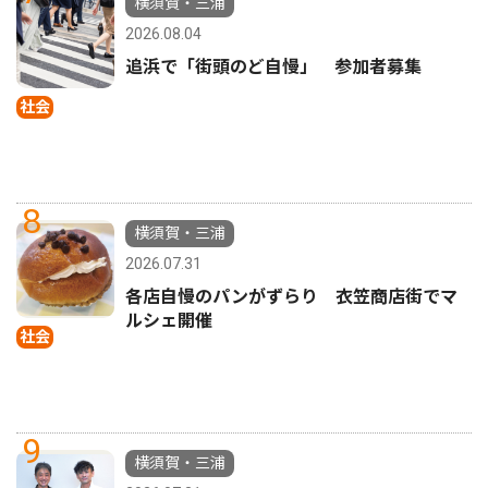
横須賀・三浦
2026.08.04
追浜で「街頭のど自慢」 参加者募集
社会
8
横須賀・三浦
2026.07.31
各店自慢のパンがずらり 衣笠商店街でマ
ルシェ開催
社会
9
横須賀・三浦