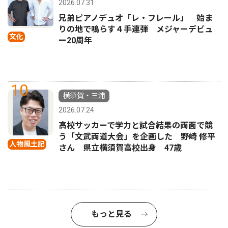
2026.07.31
兄弟ピアノデュオ「レ・フレール」 始ま
りの地で鳴らす４手連弾 メジャーデビュ
文化
ー20周年
10
横須賀・三浦
2026.07.24
高校サッカーで学力と試合結果の両面で競
う「文武両道大会」を企画した 野崎 修平
人物風土記
さん 県立横須賀高校出身 47歳
もっと見る