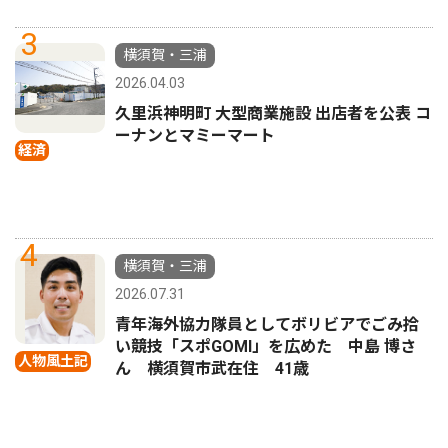
3
横須賀・三浦
2026.04.03
久里浜神明町 大型商業施設 出店者を公表 コ
ーナンとマミーマート
経済
4
横須賀・三浦
2026.07.31
青年海外協力隊員としてボリビアでごみ拾
い競技「スポGOMI」を広めた 中島 博さ
人物風土記
ん 横須賀市武在住 41歳