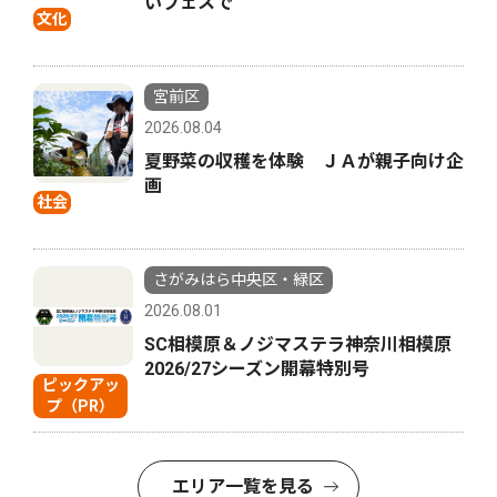
いフェスで
文化
宮前区
2026.08.04
夏野菜の収穫を体験 ＪＡが親子向け企
画
社会
さがみはら中央区・緑区
2026.08.01
SC相模原＆ノジマステラ神奈川相模原
2026/27シーズン開幕特別号
ピックアッ
プ（PR）
エリア一覧を見る