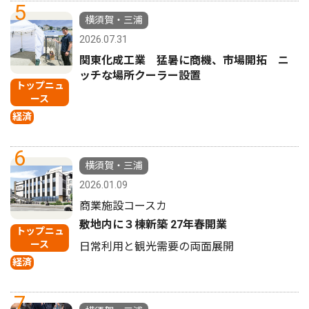
5
横須賀・三浦
2026.07.31
関東化成工業 猛暑に商機、市場開拓 ニ
ッチな場所クーラー設置
トップニュ
ース
経済
6
横須賀・三浦
2026.01.09
商業施設コースカ
敷地内に３棟新築 27年春開業
トップニュ
ース
日常利用と観光需要の両面展開
経済
7