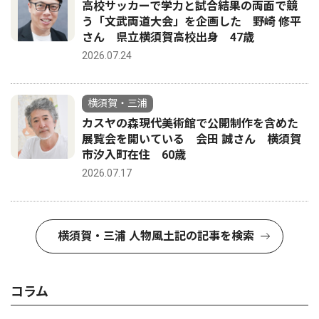
高校サッカーで学力と試合結果の両面で競
う「文武両道大会」を企画した 野崎 修平
さん 県立横須賀高校出身 47歳
2026.07.24
横須賀・三浦
カスヤの森現代美術館で公開制作を含めた
展覧会を開いている 会田 誠さん 横須賀
市汐入町在住 60歳
2026.07.17
横須賀・三浦 人物風土記の記事を検索
コラム