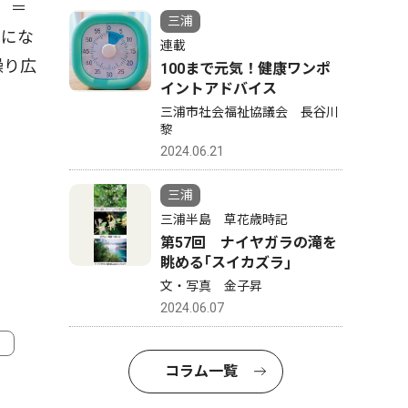
】＝
三浦
カにな
連載
繰り広
100まで元気！健康ワンポ
イントアドバイス
三浦市社会福祉協議会 長谷川
黎
2024.06.21
三浦
三浦半島 草花歳時記
第57回 ナイヤガラの滝を
眺める｢スイカズラ｣
文・写真 金子昇
2024.06.07
コラム一覧