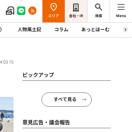
エリア
会社・IR
検索
Menu
R）
人物風土記
コラム
あっとほーむ
プレ
.03.15
ピックアップ
すべて見る
意見広告・議会報告