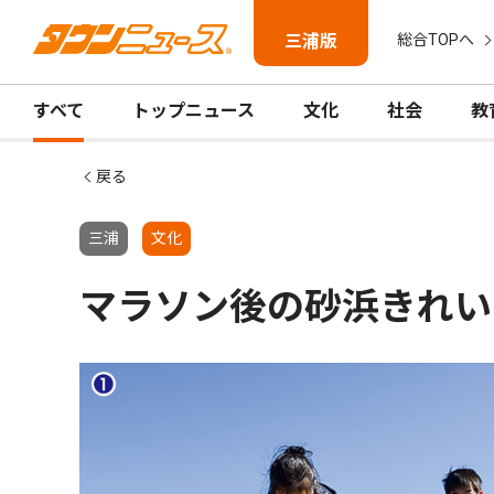
三浦版
総合TOPへ
すべて
トップニュース
文化
社会
教
戻る
三浦
文化
マラソン後の砂浜きれい