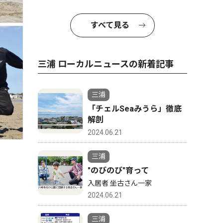
すべて見る
三浦 ローカルニュースの新着記事
三浦
「チェルSeaみうら」徹底
解剖
2024.06.21
三浦
"のびのび"育って
入居者 坐古さん一家
2024.06.21
三浦