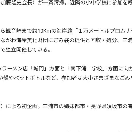
加藤隆史会長）が一斉清掃。近隣の小中学校に参加を
観音崎まで約10Kmの海岸路「１万メートルプロムナ
かながわ海岸美化財団にごみ袋の提供と回収・処分、三
内で独立開催している。
らラーメン店「城門」方面と「南下浦中学校」方面に向
い殻やペットボトルなど、参加者は大小さまざまなごみ
）による初企画。三浦市の姉妹都市・長野県須坂市の