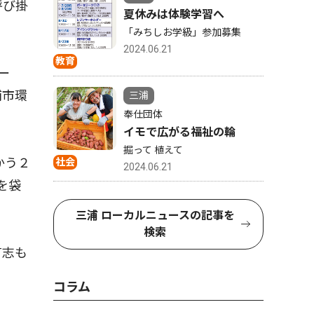
呼び掛
夏休みは体験学習へ
「みちしお学級」参加募集
2024.06.21
教育
ー
浦市環
三浦
奉仕団体
イモで広がる福祉の輪
掘って 植えて
かう２
社会
2024.06.21
を袋
三浦 ローカルニュースの記事を
検索
有志も
コラム