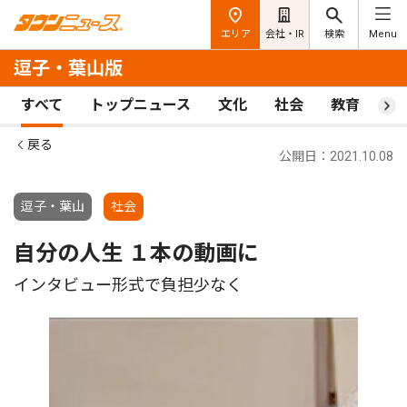
エリア
会社・IR
検索
Menu
逗子・葉山版
すべて
トップニュース
文化
社会
教育
ス
戻る
公開日：2021.10.08
逗子・葉山
社会
自分の人生 １本の動画に
インタビュー形式で負担少なく