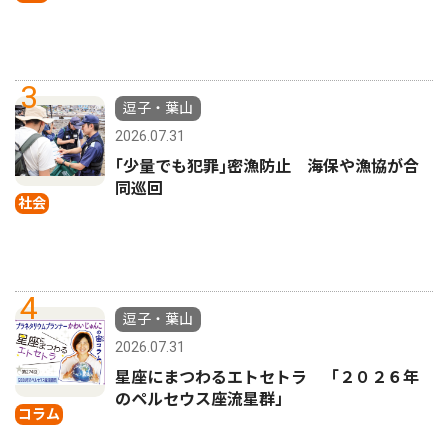
3
逗子・葉山
2026.07.31
｢少量でも犯罪｣密漁防止 海保や漁協が合
同巡回
社会
4
逗子・葉山
2026.07.31
星座にまつわるエトセトラ 「２０２６年
のペルセウス座流星群」
コラム