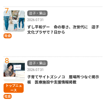
7
逗子・葉山
2026.07.31
ずし平和デー 命の尊さ、次世代に 逗子
文化プラザで７日から
社会
8
逗子・葉山
2026.07.31
子育てサイトズシノコ 居場所つなぐ掲示
板 医療施設や支援情報掲載
トップニュ
ース
社会