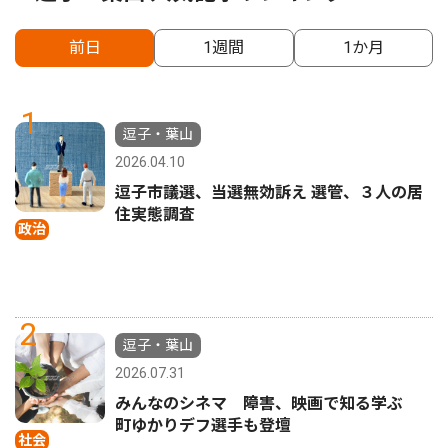
前日
1週間
1か月
1
逗子・葉山
2026.04.10
逗子市議選、当選無効訴え 選管、３人の居
住実態調査
政治
2
逗子・葉山
2026.07.31
みんなのシネマ 障害、映画で知る学ぶ
町ゆかりデフ選手も登壇
社会