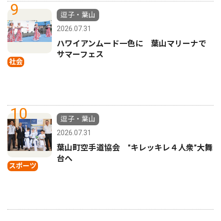
9
逗子・葉山
2026.07.31
ハワイアンムード一色に 葉山マリーナで
サマーフェス
社会
10
逗子・葉山
2026.07.31
葉山町空手道協会 "キレッキレ４人衆"大舞
台へ
スポーツ