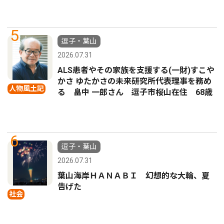
5
逗子・葉山
2026.07.31
ALS患者やその家族を支援する(一財)すこや
かさ ゆたかさの未来研究所代表理事を務め
人物風土記
る 畠中 一郎さん 逗子市桜山在住 68歳
6
逗子・葉山
2026.07.31
葉山海岸ＨＡＮＡＢＩ 幻想的な大輪、夏
告げた
社会