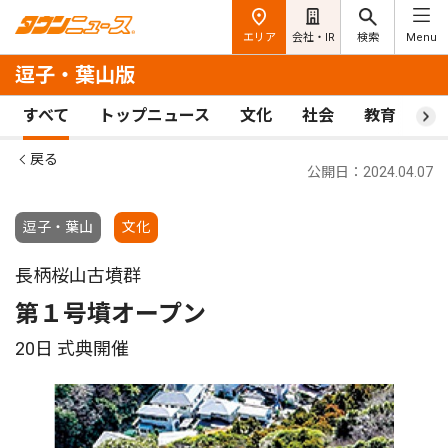
エリア
会社・IR
検索
Menu
逗子・葉山版
すべて
トップニュース
文化
社会
教育
ス
戻る
公開日：2024.04.07
逗子・葉山
文化
長柄桜山古墳群
第１号墳オープン
20日 式典開催