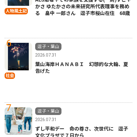
かさ ゆたかさの未来研究所代表理事を務め
人物風土記
る 畠中 一郎さん 逗子市桜山在住 68歳
6
逗子・葉山
2026.07.31
葉山海岸ＨＡＮＡＢＩ 幻想的な大輪、夏
告げた
社会
7
逗子・葉山
2026.07.31
ずし平和デー 命の尊さ、次世代に 逗子
文化プラザで７日から