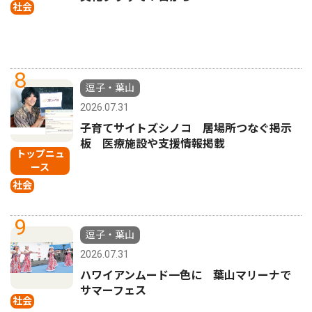
社会
8
逗子・葉山
2026.07.31
子育てサイトズシノコ 居場所つなぐ掲示
板 医療施設や支援情報掲載
トップニュ
ース
社会
9
逗子・葉山
2026.07.31
ハワイアンムード一色に 葉山マリーナで
サマーフェス
社会