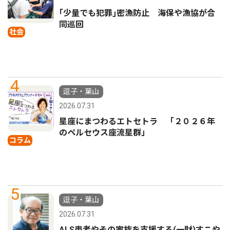
｢少量でも犯罪｣密漁防止 海保や漁協が合
同巡回
社会
4
逗子・葉山
2026.07.31
星座にまつわるエトセトラ 「２０２６年
のペルセウス座流星群」
コラム
5
逗子・葉山
2026.07.31
ALS患者やその家族を支援する(一財)すこや