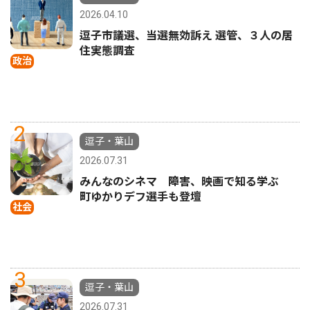
2026.04.10
逗子市議選、当選無効訴え 選管、３人の居
住実態調査
政治
2
逗子・葉山
2026.07.31
みんなのシネマ 障害、映画で知る学ぶ
町ゆかりデフ選手も登壇
社会
3
逗子・葉山
2026.07.31