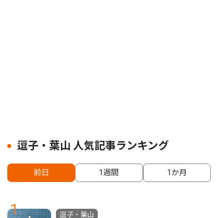
逗子・葉山 人気記事ランキング
前日
1週間
1か月
1
逗子・葉山