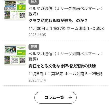
藤沢
ベルマガ通信（Ｊリーグ湘南ベルマーレ：
戦評）
クラブが変わる時が来た、のか？
11月30日Ｊ１第37節 ホーム湘南１-０清水
2025.12.05
藤沢
ベルマガ通信（Ｊリーグ湘南ベルマーレ：
戦評）
責任をとる文化なき降格決定後の快勝
11月8日Ｊ１第36節 ホーム湘南 5 – 2新潟
2025.11.14
コラム一覧