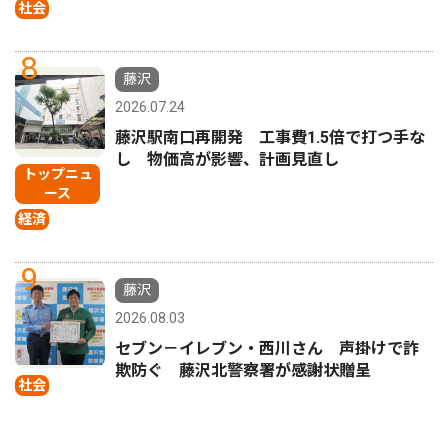
社会
8
藤沢
2026.07.24
藤沢駅南口再開発 工事費1.5倍で打つ手な
し 物価高が影響、計画見直し
トップニュ
ース
経済
9
藤沢
2026.08.03
セブン－イレブン・西川さん 声掛けで詐
欺防ぐ 藤沢北警察署が感謝状贈呈
社会