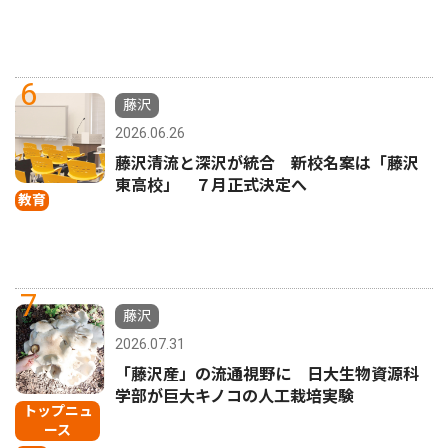
6
藤沢
2026.06.26
藤沢清流と深沢が統合 新校名案は「藤沢
東高校」 ７月正式決定へ
教育
7
藤沢
2026.07.31
「藤沢産」の流通視野に 日大生物資源科
学部が巨大キノコの人工栽培実験
トップニュ
ース