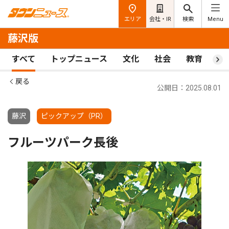
エリア
会社・IR
検索
Menu
藤沢版
すべて
トップニュース
文化
社会
教育
ス
戻る
公開日：2025.08.01
藤沢
ピックアップ（PR）
フルーツパーク長後