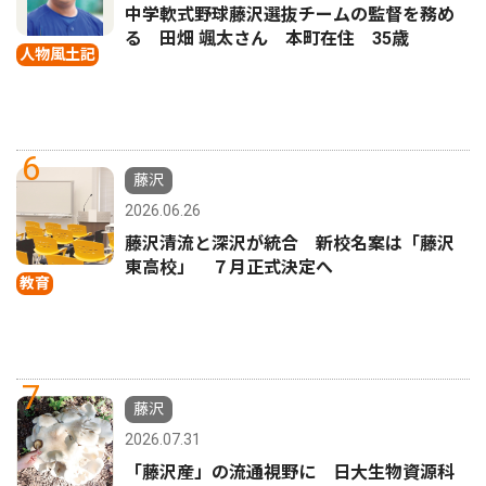
中学軟式野球藤沢選抜チームの監督を務め
る 田畑 颯太さん 本町在住 35歳
人物風土記
6
藤沢
2026.06.26
藤沢清流と深沢が統合 新校名案は「藤沢
東高校」 ７月正式決定へ
教育
7
藤沢
2026.07.31
「藤沢産」の流通視野に 日大生物資源科