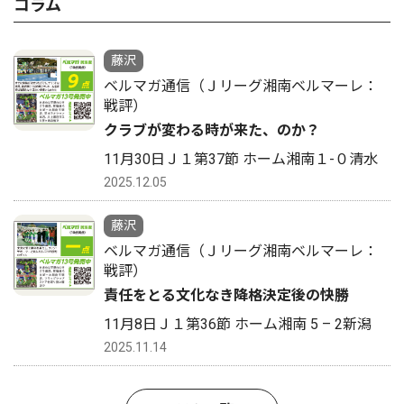
コラム
藤沢
ベルマガ通信（Ｊリーグ湘南ベルマーレ：
戦評）
クラブが変わる時が来た、のか？
11月30日Ｊ１第37節 ホーム湘南１-０清水
2025.12.05
藤沢
ベルマガ通信（Ｊリーグ湘南ベルマーレ：
戦評）
責任をとる文化なき降格決定後の快勝
11月8日Ｊ１第36節 ホーム湘南 5 – 2新潟
2025.11.14