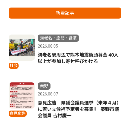
新着記事
海老名・座間・綾瀬
2026.08.05
海老名駅周辺で熊本地震街頭募金 40人
以上が参加し寄付呼びかける
社会
秦野
2026.08.07
意見広告 県議会議員選挙（来年４月）
に若い立候補予定者を募集‼ 秦野市議
意見広告
会議員 吉村慶一