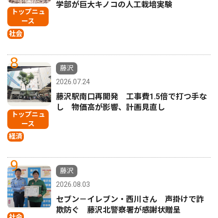
学部が巨大キノコの人工栽培実験
トップニュ
ース
社会
8
藤沢
2026.07.24
藤沢駅南口再開発 工事費1.5倍で打つ手な
し 物価高が影響、計画見直し
トップニュ
ース
経済
9
藤沢
2026.08.03
セブン－イレブン・西川さん 声掛けで詐
欺防ぐ 藤沢北警察署が感謝状贈呈
社会