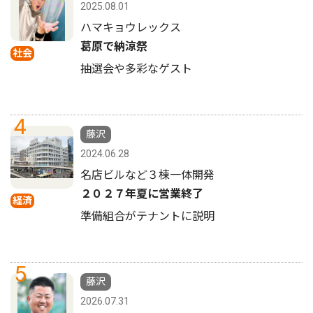
2025.08.01
ハマキョウレックス
葛原で納涼祭
社会
抽選会や多彩なゲスト
4
藤沢
2024.06.28
名店ビルなど３棟一体開発
２０２７年夏に営業終了
経済
準備組合がテナントに説明
5
藤沢
2026.07.31