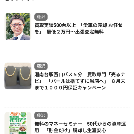
藤沢
買取実績500台以上 ｢愛車の売却 お任せ
を｣ 最低２万円〜出張査定無料
藤沢
湘南台駅西口バス５分 買取専門「売るナ
ビ」 ｢パールは捨てずに当店へ｣ ８月末
まで１０００円保証キャンペーン
藤沢
無料のマネーセミナー 50代からの資産運
用 「貯金だけ」脱却し生涯安心