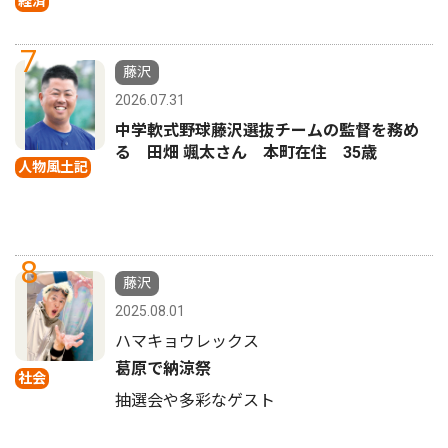
経済
7
藤沢
2026.07.31
中学軟式野球藤沢選抜チームの監督を務め
る 田畑 颯太さん 本町在住 35歳
人物風土記
8
藤沢
2025.08.01
ハマキョウレックス
葛原で納涼祭
社会
抽選会や多彩なゲスト