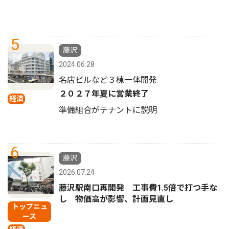
5
藤沢
2024.06.28
名店ビルなど３棟一体開発
２０２７年夏に営業終了
経済
準備組合がテナントに説明
6
藤沢
2026.07.24
藤沢駅南口再開発 工事費1.5倍で打つ手な
し 物価高が影響、計画見直し
トップニュ
ース