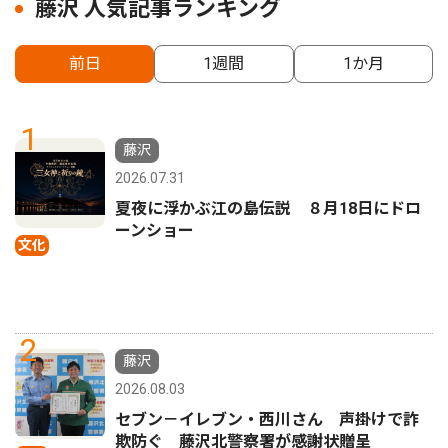
藤沢 人気記事ランキング
前日
1週間
1か月
1
藤沢
2026.07.31
夏夜に浮かぶ江の島伝説 ８月18日にドロ
ーンショー
文化
2
藤沢
2026.08.03
セブン－イレブン・西川さん 声掛けで詐
欺防ぐ 藤沢北警察署が感謝状贈呈