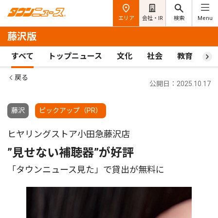
エリア
会社・IR
検索
Menu
藤沢版
すべて
トップニュース
文化
社会
教育
ス
戻る
公開日：2025.10.17
藤沢
ピックアップ（PR）
ヒヤリングストア小田急藤沢店
”見せない補聴器”が好評
「タウンニュース見た」で貸出が無料に