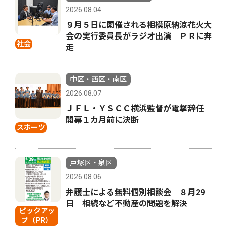
2026.08.04
９月５日に開催される相模原納涼花火大
会の実行委員長がラジオ出演 ＰＲに奔
社会
走
中区・西区・南区
2026.08.07
ＪＦＬ・ＹＳＣＣ横浜監督が電撃辞任
開幕１カ月前に決断
スポーツ
戸塚区・泉区
2026.08.06
弁護士による無料個別相談会 ８月29
日 相続など不動産の問題を解決
ピックアッ
プ（PR）