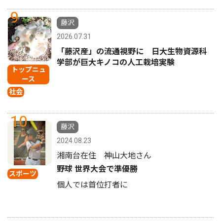
9
藤沢
2026.07.31
「藤沢産」の流通視野に 日大生物資源科
学部が巨大キノコの人工栽培実験
トップニュ
ース
社会
10
藤沢
2024.08.23
湘南台在住 神山大地さん
野球 世界大会で準優勝
スポーツ
個人では首位打者に