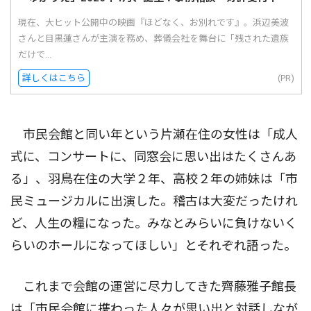
現在、大ヒット公開中の映画『ほどなく、お別れです』。浜辺美波
さんと目黒蓮さんが主演を務め、葬儀会社を舞台に「残された遺族
だけで...
詳しくはこちら
(PR)
市民会館と同い年という片瀬在住の女性は「成人
式に、コンサートに、同窓会に思い出はたくさんあ
る」、羽鳥在住の大学２年、高校２年の姉妹は「市
民ミュージカルに出演した。稽古は大変だったけれ
ど、人生の糧になった。みなとみらいに負けないく
らいのホールになってほしい」とそれぞれ語った。
これまで会館の運営に尽力してきた齊藤雅子館長
は「市民会館に携わった人々が思い出と対話しなが