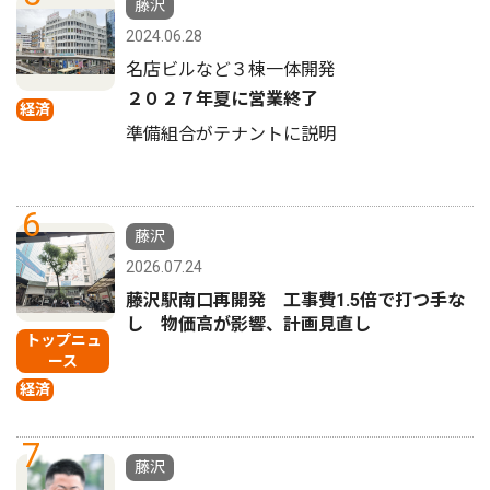
藤沢
2024.06.28
名店ビルなど３棟一体開発
２０２７年夏に営業終了
経済
準備組合がテナントに説明
6
藤沢
2026.07.24
藤沢駅南口再開発 工事費1.5倍で打つ手な
し 物価高が影響、計画見直し
トップニュ
ース
経済
7
藤沢