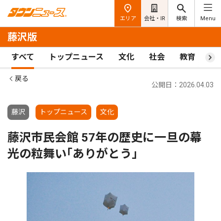
エリア
会社・IR
検索
Menu
藤沢版
すべて
トップニュース
文化
社会
教育
ス
戻る
公開日：2026.04.03
藤沢
トップニュース
文化
藤沢市民会館 57年の歴史に一旦の幕
光の粒舞い｢ありがとう｣