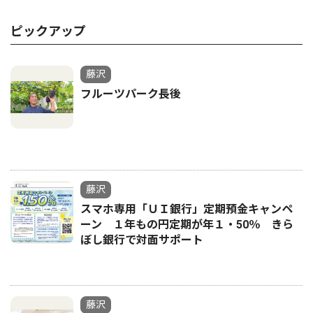
ピックアップ
藤沢
フルーツパーク長後
藤沢
スマホ専用「ＵＩ銀行」定期預金キャンペ
ーン １年もの円定期が年１・50％ きら
ぼし銀行で対面サポート
藤沢