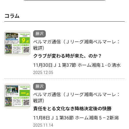
コラム
藤沢
ベルマガ通信（Ｊリーグ湘南ベルマーレ：
戦評）
クラブが変わる時が来た、のか？
11月30日Ｊ１第37節 ホーム湘南１-０清水
2025.12.05
藤沢
ベルマガ通信（Ｊリーグ湘南ベルマーレ：
戦評）
責任をとる文化なき降格決定後の快勝
11月8日Ｊ１第36節 ホーム湘南 5 – 2新潟
2025.11.14