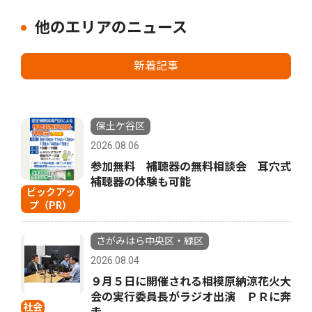
他のエリアのニュース
新着記事
保土ケ谷区
2026.08.06
参加無料 補聴器の無料相談会 耳穴式
補聴器の体験も可能
ピックアッ
プ（PR）
さがみはら中央区・緑区
2026.08.04
９月５日に開催される相模原納涼花火大
会の実行委員長がラジオ出演 ＰＲに奔
社会