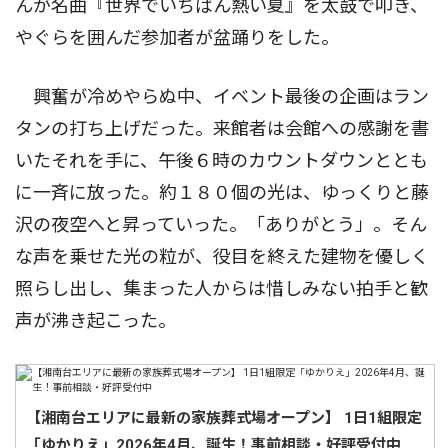
んが名曲『世界でいちばん熱い夏』を太鼓で叩き、
やぐらを囲んだ参加者が盆踊りをした。
興奮が冷めやらぬ中、イベント最後の企画はラン
タンの打ち上げだった。来館者は会館への感謝を書
いたそれを手に、午後６時のカウントダウンととも
に一斉に放った。約１８０個の光は、ゆっくりと藤
沢の夜空へと昇っていった。「ありがとう」。そん
な声を乗せた光の粒が、役目を終えた建物を優しく
照らし出し、集まった人からは惜しみない拍手と歓
声が沸き起こった。
【湘南台エリアに最新の家族葬式場オープン】 1日1組限定
「ゆかりえ」2026年4月、誕生！事前相談・好評受付中