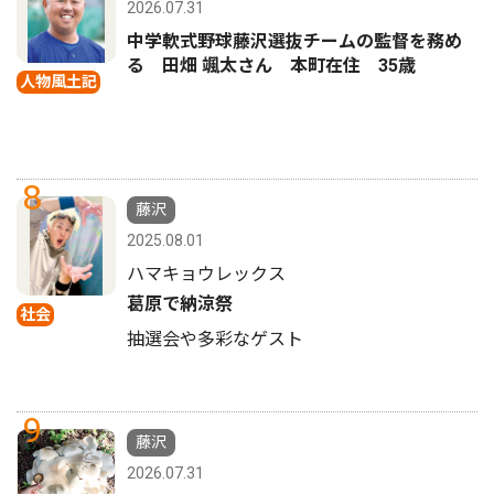
2026.07.31
中学軟式野球藤沢選抜チームの監督を務め
る 田畑 颯太さん 本町在住 35歳
人物風土記
8
藤沢
2025.08.01
ハマキョウレックス
葛原で納涼祭
社会
抽選会や多彩なゲスト
9
藤沢
2026.07.31