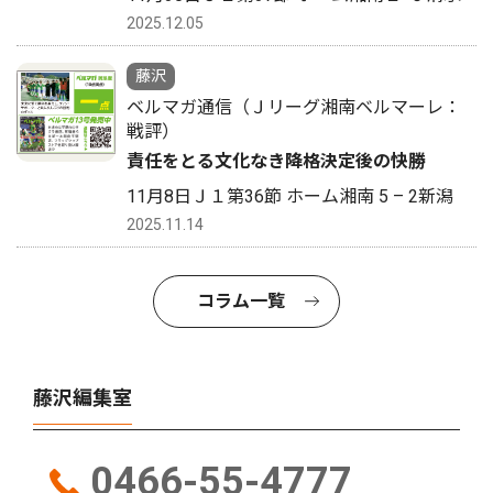
2025.12.05
藤沢
ベルマガ通信（Ｊリーグ湘南ベルマーレ：
戦評）
責任をとる文化なき降格決定後の快勝
11月8日Ｊ１第36節 ホーム湘南 5 – 2新潟
2025.11.14
コラム一覧
藤沢編集室
0466-55-4777