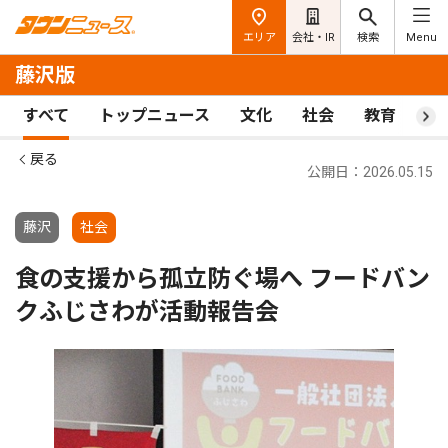
エリア
会社・IR
検索
Menu
藤沢版
すべて
トップニュース
文化
社会
教育
ス
戻る
公開日：2026.05.15
藤沢
社会
食の支援から孤立防ぐ場へ フードバン
クふじさわが活動報告会