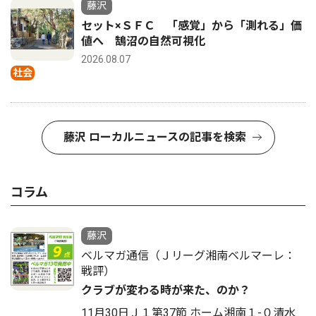
藤沢
セット×ＳＦＣ 「感覚」から「測れる」価
値へ 鵠沼の自然可視化
2026.08.07
社会
藤沢 ローカルニュースの記事を検索
コラム
藤沢
ベルマガ通信（Ｊリーグ湘南ベルマーレ：
戦評）
クラブが変わる時が来た、のか？
11月30日Ｊ１第37節 ホーム湘南１-０清水