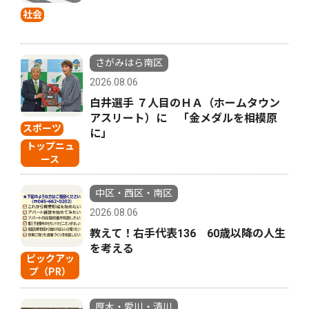
社会
さがみはら南区
2026.08.06
白井選手 ７人目のＨＡ（ホームタウン
アスリート）に 「金メダルを相模原
スポーツ
に」
トップニュ
ース
中区・西区・南区
2026.08.06
教えて！右手代表136 60歳以降の人生
を考える
ピックアッ
プ（PR）
厚木・愛川・清川