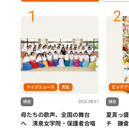
1
2
トップニュース
文化
ピックア
6.08.07
鎌倉
2026.08.07
鎌倉
 小
母たちの歌声、全国の舞台
夏真っ盛
イス
へ 清泉女学院・保護者合唱
チ 鎌倉