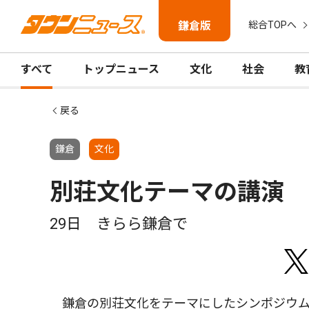
鎌倉版
総合TOPへ
すべて
トップニュース
文化
社会
教
戻る
鎌倉
文化
別荘文化テーマの講演
29日 きらら鎌倉で
鎌倉の別荘文化をテーマにしたシンポジウム