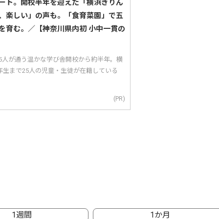
ート。開校半年を迎えた「横浜きりん
、楽しい」の声も。「食育菜園」で五
を育む。／【神奈川県内初 小中一貫の
25人が通う温かな学び舎開校から約半年。横
年生まで25人の児童・生徒が在籍している
(PR)
1週間
1か月