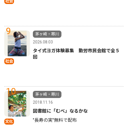
社会
9
茅ヶ崎・寒川
2026.08.03
タイ式ヨガ体験募集 勤労市民会館で全５
回
社会
10
茅ヶ崎・寒川
2018.11.16
図書館に「むべ」なるかな
"長寿の実"無料で配布
文化