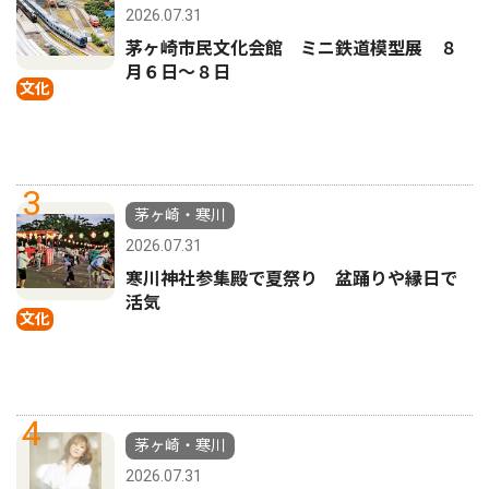
2026.07.31
茅ヶ崎市民文化会館 ミニ鉄道模型展 ８
月６日〜８日
文化
3
茅ヶ崎・寒川
2026.07.31
寒川神社参集殿で夏祭り 盆踊りや縁日で
活気
文化
4
茅ヶ崎・寒川
2026.07.31