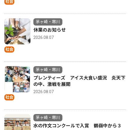
社会
茅ヶ崎・寒川
休業のお知らせ
2026.08.07
社会
茅ヶ崎・寒川
プレンティーズ アイス大食い盛況 炎天下
の中、激戦を展開
2026.08.07
社会
茅ヶ崎・寒川
水の作文コンクールで入賞 鶴嶺中から３