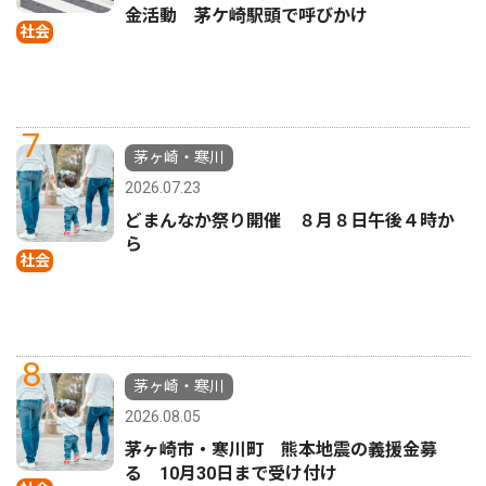
金活動 茅ケ崎駅頭で呼びかけ
社会
7
茅ヶ崎・寒川
2026.07.23
どまんなか祭り開催 ８月８日午後４時か
ら
社会
8
茅ヶ崎・寒川
2026.08.05
茅ヶ崎市・寒川町 熊本地震の義援金募
る 10月30日まで受け付け