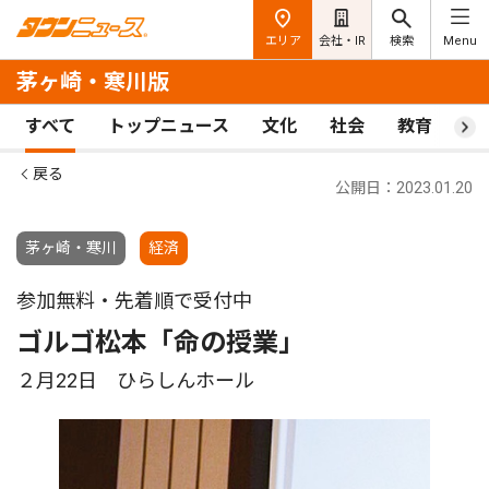
エリア
会社・IR
検索
Menu
茅ヶ崎・寒川版
すべて
トップニュース
文化
社会
教育
ス
戻る
公開日：2023.01.20
茅ヶ崎・寒川
経済
参加無料・先着順で受付中
ゴルゴ松本「命の授業」
２月22日 ひらしんホール