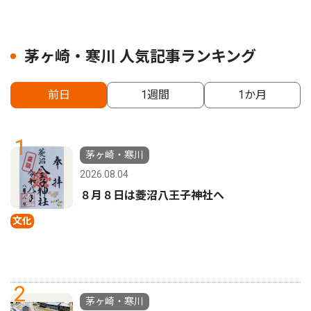
茅ヶ崎・寒川 人気記事ランキング
前日
1週間
1か月
1
茅ヶ崎・寒川
2026.08.04
８月８日は菱沼八王子神社へ
文化
2
茅ヶ崎・寒川