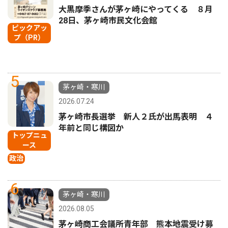
大黒摩季さんが茅ヶ崎にやってくる ８月
28日、茅ヶ崎市民文化会館
ピックアッ
プ（PR）
5
茅ヶ崎・寒川
2026.07.24
茅ヶ崎市長選挙 新人２氏が出馬表明 ４
年前と同じ構図か
トップニュ
ース
政治
6
茅ヶ崎・寒川
2026.08.05
茅ヶ崎商工会議所青年部 熊本地震受け募