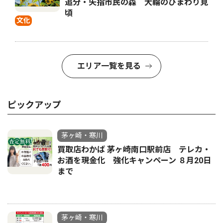
追分・矢指市民の森 大輪のひまわり見
頃
文化
エリア一覧を見る
ピックアップ
茅ヶ崎・寒川
買取店わかば 茅ヶ崎南口駅前店 テレカ・
お酒を現金化 強化キャンペーン ８月20日
まで
茅ヶ崎・寒川