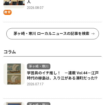
人
2026.08.07
教育
茅ヶ崎・寒川 ローカルニュースの記事を検索
コラム
茅ヶ崎・寒川
学芸員のイチ推し！ －連載 Vol.44－江戸
時代の柳島は、入り江がある湊町だった!?
2026.07.17
茅ヶ崎・寒川