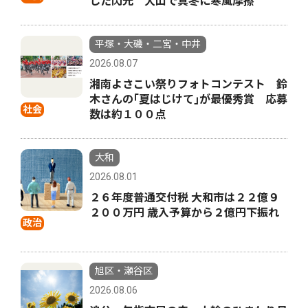
した閃光 大山で真冬に寒風摩擦
平塚・大磯・二宮・中井
2026.08.07
湘南よさこい祭りフォトコンテスト 鈴
木さんの｢夏はじけて｣が最優秀賞 応募
社会
数は約１００点
大和
2026.08.01
２６年度普通交付税 大和市は２２億９
２００万円 歳入予算から２億円下振れ
政治
旭区・瀬谷区
2026.08.06