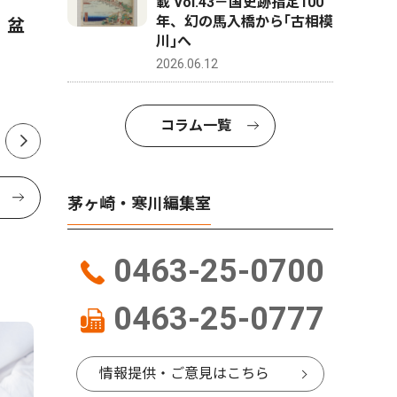
載 Vol.43－国史跡指定100
年、幻の馬入橋から｢古相模
 盆
大黒摩季さんが茅ヶ崎にやっ
茅ヶ崎市
川｣へ
てくる ８月28日、茅ヶ崎市
出馬表明
2026.06.12
民文化会館
か
コラム一覧
茅ヶ崎・寒川編集室
0463-25-0700
0463-25-0777
情報提供・ご意見はこちら