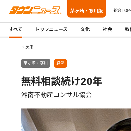
茅ヶ崎・寒川版
総合TOP
すべて
トップニュース
文化
社会
教
戻る
茅ヶ崎・寒川
経済
無料相談続け20年
湘南不動産コンサル協会