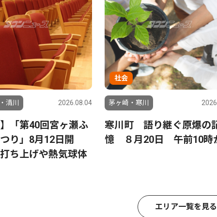
社会
・清川
2026.08.04
茅ヶ崎・寒川
2026
】「第40回宮ヶ瀬ふ
寒川町 語り継ぐ原爆の
つり」8月12日開
憶 ８月20日 午前10時
打ち上げや熱気球体
エリア一覧を見る