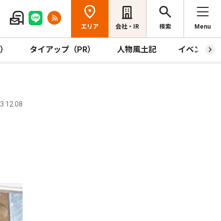
エリア
会社・IR
検索
Menu
R）
タイアップ（PR）
人物風土記
イベント
.12.08