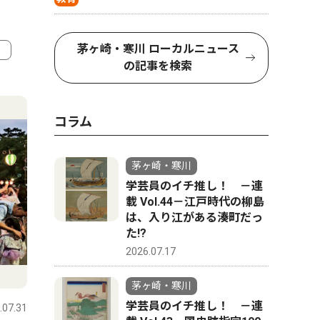
茅ヶ崎・寒川 ローカルニュース
の記事を検索
4
5
コラム
茅ヶ崎・寒川
学芸員のイチ推し！ －連
載 Vol.44－江戸時代の柳島
は、入り江がある湊町だっ
た!?
2026.07.17
ピックアップ（PR）
トップニ
茅ヶ崎・寒川
学芸員のイチ推し！ －連
.07.31
茅ヶ崎・寒川
2026.07.31
茅ヶ崎・寒