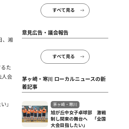
すべて見る
意見広告・議会報告
日、湘
すべて見る
するた
法人会
茅ヶ崎・寒川 ローカルニュースの新
着記事
たい」
茅ヶ崎・寒川
旭が丘中女子卓球部 激戦
制し関東の舞台へ 「全国
大会目指したい」