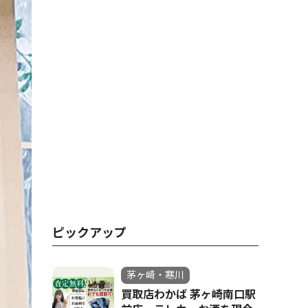
ピックアップ
茅ヶ崎・寒川
買取店わかば 茅ヶ崎南口駅