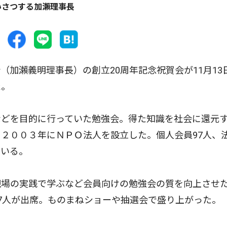
いさつする加瀨理事長
加瀨義明理事長）の創立20周年記念祝賀会が11月13
た。
どを目的に行っていた勉強会。得た知識を社会に還元
２００３年にＮＰＯ法人を設立した。個人会員97人、
ている。
場の実践で学ぶなど会員向けの勉強会の質を向上させ
7人が出席。ものまねショーや抽選会で盛り上がった。