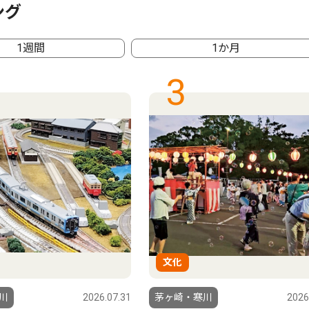
ング
1週間
1か月
3
文化
川
2026.07.31
茅ヶ崎・寒川
2026