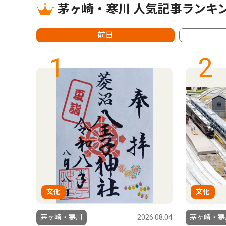
茅ヶ崎・寒川 人気記事ランキ
前日
1
2
文化
文化
6.08.06
茅ヶ崎・寒川
2026.08.04
茅ヶ崎・寒