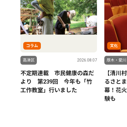
コラム
文化
高津区
2026.08.07
厚木・愛川
不定期連載 市民健康の森だ
【清川村
より 第239回 今年も「竹
るさとま
工作教室」行いました
幕！花火
験も