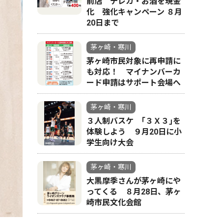
前店 テレカ・お酒を現金
化 強化キャンペーン ８月
20日まで
茅ヶ崎・寒川
茅ヶ崎市民対象に再申請に
も対応！ マイナンバーカ
ード申請はサポート会場へ
茅ヶ崎・寒川
３人制バスケ ｢３Ｘ３｣を
体験しよう ９月20日に小
学生向け大会
茅ヶ崎・寒川
大黒摩季さんが茅ヶ崎にや
ってくる ８月28日、茅ヶ
崎市民文化会館