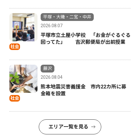
平塚・大磯・二宮・中井
2026.08.07
平塚市立土屋小学校 「お金がぐるぐる
回ってた」 吉沢郵便局が出前授業
社会
藤沢
2026.08.04
熊本地震災害義援金 市内22カ所に募
金箱を設置
社会
エリア一覧を見る