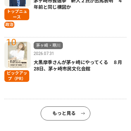
茅ヶ崎市長選挙 新人２氏が出馬表明 ４
年前と同じ構図か
トップニュ
ース
政治
10
茅ヶ崎・寒川
2026.07.31
大黒摩季さんが茅ヶ崎にやってくる ８月
28日、茅ヶ崎市民文化会館
ピックアッ
プ（PR）
もっと見る