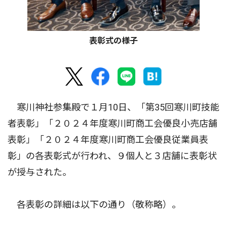
表彰式の様子
寒川神社参集殿で１月10日、「第35回寒川町技能
者表彰」「２０２４年度寒川町商工会優良小売店舗
表彰」「２０２４年度寒川町商工会優良従業員表
彰」の各表彰式が行われ、９個人と３店舗に表彰状
が授与された。
各表彰の詳細は以下の通り（敬称略）。