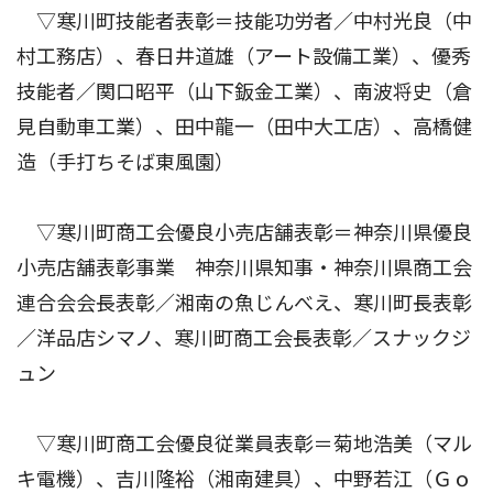
▽寒川町技能者表彰＝技能功労者／中村光良（中
村工務店）、春日井道雄（アート設備工業）、優秀
技能者／関口昭平（山下鈑金工業）、南波将史（倉
見自動車工業）、田中龍一（田中大工店）、高橋健
造（手打ちそば東風園）
▽寒川町商工会優良小売店舗表彰＝神奈川県優良
小売店舗表彰事業 神奈川県知事・神奈川県商工会
連合会会長表彰／湘南の魚じんべえ、寒川町長表彰
／洋品店シマノ、寒川町商工会長表彰／スナックジ
ュン
▽寒川町商工会優良従業員表彰＝菊地浩美（マル
キ電機）、吉川隆裕（湘南建具）、中野若江（Ｇｏ