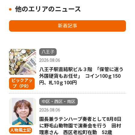
他のエリアのニュース
新着記事
八王子
2026.08.06
八王子駅直結駅ビル３階 ｢保管に迷う
外国硬貨もお任せ｣ コイン100ｇ150
ピックアッ
円、札10ｇ100円
プ（PR）
中区・西区・南区
2026.08.06
園長兼ラテンハープ奏者として8月8日
に野毛山動物園で演奏会を行う 田村
人物風土記
理恵さん 西区老松町在勤 52歳