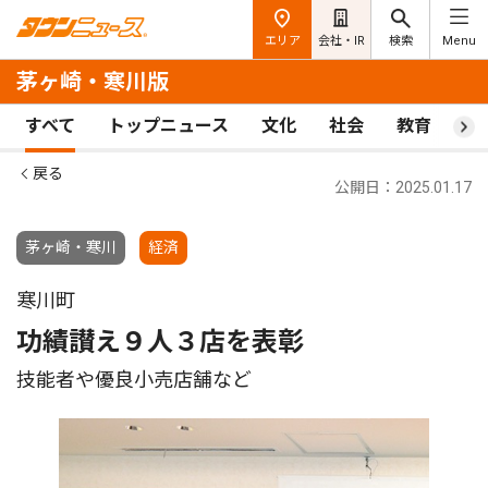
エリア
会社・IR
検索
Menu
茅ヶ崎・寒川版
すべて
トップニュース
文化
社会
教育
ス
戻る
公開日：2025.01.17
茅ヶ崎・寒川
経済
寒川町
功績讃え９人３店を表彰
技能者や優良小売店舗など