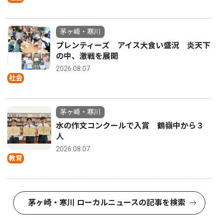
茅ヶ崎・寒川
プレンティーズ アイス大食い盛況 炎天下
の中、激戦を展開
2026.08.07
社会
茅ヶ崎・寒川
水の作文コンクールで入賞 鶴嶺中から３
人
2026.08.07
教育
茅ヶ崎・寒川 ローカルニュースの記事を検索