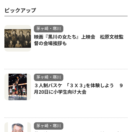
ピックアップ
茅ヶ崎・寒川
映画『黒川の女たち』上映会 松原文枝監
督の会場挨拶も
茅ヶ崎・寒川
３人制バスケ ｢３Ｘ３｣を体験しよう ９
月20日に小学生向け大会
茅ヶ崎・寒川