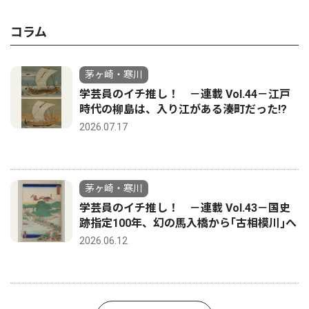
コラム
茅ヶ崎・寒川
学芸員のイチ推し！ －連載 Vol.44－江戸
時代の柳島は、入り江がある湊町だった!?
2026.07.17
茅ヶ崎・寒川
学芸員のイチ推し！ －連載 Vol.43－国史
跡指定100年、幻の馬入橋から｢古相模川｣へ
2026.06.12