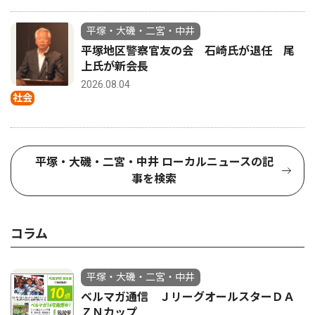
平塚・大磯・二宮・中井
平塚地区警察官友の会 石崎氏が退任 尾
上氏が新会長
2026.08.04
社会
平塚・大磯・二宮・中井 ローカルニュースの記
事を検索
コラム
平塚・大磯・二宮・中井
ベルマガ通信 ＪリーグオールスターＤＡ
ＺＮカップ