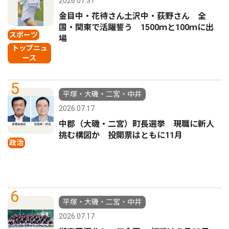
2026.07.31
金目中・花待さん土沢中・荻野さん 全
国・関東で活躍誓う 1500ｍと100ｍに出
スポーツ
場
トップニュ
ース
5
平塚・大磯・二宮・中井
2026.07.17
中郡（大磯・二宮）町長選挙 現職に新人
挑む構図か 投開票はともに11月
政治
6
平塚・大磯・二宮・中井
2026.07.17