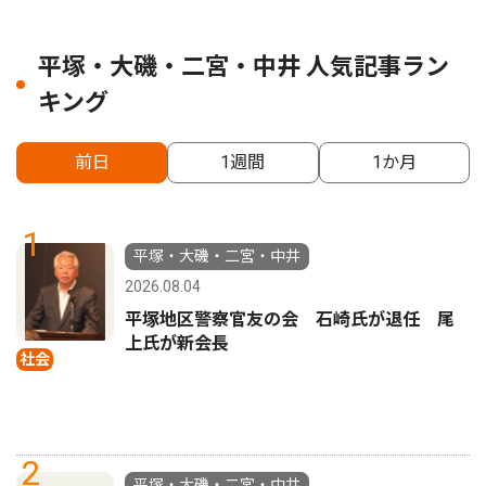
平塚・大磯・二宮・中井 人気記事ラン
キング
前日
1週間
1か月
1
平塚・大磯・二宮・中井
2026.08.04
平塚地区警察官友の会 石崎氏が退任 尾
上氏が新会長
社会
2
平塚・大磯・二宮・中井