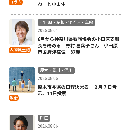
コラム
わ」と小１生
小田原・箱根・湯河原・真鶴
2026.08.01
6月から神奈川県看護協会の小田原支部
長を務める 野村 喜葉子さん 小田原
人物風土記
市国府津在住 67歳
厚木・愛川・清川
2026.08.06
厚木市長選の日程決まる ２月７日告
示、14日投票
政治
町田
2026.08.06