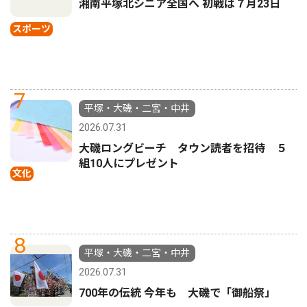
湘南平塚北シニア全国へ 初戦は７月23日
スポーツ
7
平塚・大磯・二宮・中井
2026.07.31
大磯ロングビーチ タウン読者を招待 ５
組10人にプレゼント
文化
8
平塚・大磯・二宮・中井
2026.07.31
700年の伝統 今年も 大磯で「御船祭」