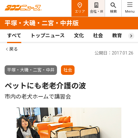
エリア
会社・IR
検索
Menu
平塚・大磯・二宮・中井版
すべて
トップニュース
文化
社会
教育
ス
戻る
公開日：2017.01.26
平塚・大磯・二宮・中井
社会
ペットにも老老介護の波
市内の老犬ホームで講習会