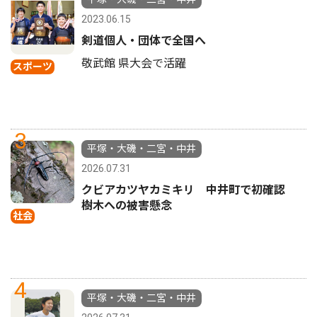
2023.06.15
剣道個人・団体で全国へ
敬武館 県大会で活躍
スポーツ
3
平塚・大磯・二宮・中井
2026.07.31
クビアカツヤカミキリ 中井町で初確認
樹木への被害懸念
社会
4
平塚・大磯・二宮・中井