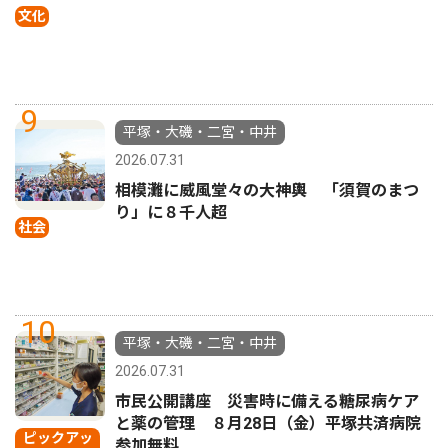
文化
9
平塚・大磯・二宮・中井
2026.07.31
相模灘に威風堂々の大神輿 「須賀のまつ
り」に８千人超
社会
10
平塚・大磯・二宮・中井
2026.07.31
市民公開講座 災害時に備える糖尿病ケア
と薬の管理 ８月28日（金）平塚共済病院
ピックアッ
参加無料