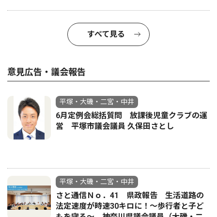
すべて見る
意見広告・議会報告
平塚・大磯・二宮・中井
6月定例会総括質問 放課後児童クラブの運
営 平塚市議会議員 久保田さとし
平塚・大磯・二宮・中井
さと通信Ｎｏ．41 県政報告 生活道路の
法定速度が時速30キロに！〜歩行者と子ど
もを守る〜 神奈川県議会議員（大磯・二