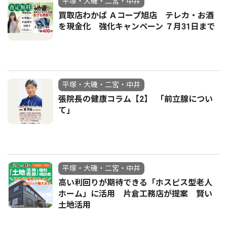
平塚・大磯・二宮・中井
買取店わかば Ａコープ旭店 テレカ・お酒
を現金化 強化キャンペーン ７月31日まで
平塚・大磯・二宮・中井
張院長の健康コラム【2】 ｢前立腺につい
て｣
平塚・大磯・二宮・中井
高い利回りが期待できる「ホスピス型老人
ホーム」に活用 片倉工務店が提案 賢い
土地活用