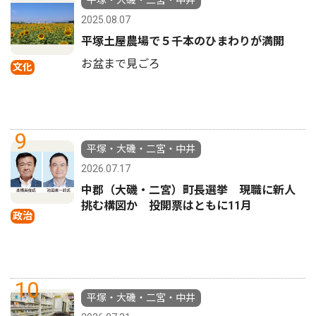
平塚・大磯・二宮・中井
2025.08.07
平塚土屋農場で５千本のひまわりが満開
お盆まで見ごろ
文化
9
平塚・大磯・二宮・中井
2026.07.17
中郡（大磯・二宮）町長選挙 現職に新人
挑む構図か 投開票はともに11月
政治
10
平塚・大磯・二宮・中井