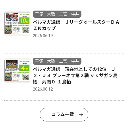
平塚・大磯・二宮・中井
ベルマガ通信 ＪリーグオールスターＤＡ
ＺＮカップ
2026.06.19
平塚・大磯・二宮・中井
ベルマガ通信 現在地としての12位 Ｊ
２・Ｊ３ プレーオフ第２戦 ｖｓサガン鳥
栖 湘南０-１鳥栖
2026.06.12
コラム一覧