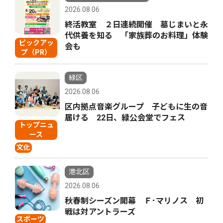
2026.08.06
終活教室 ２日連続開催 墓じまいと永
代供養を知る 「家族葬のお料理」体験
ピックアッ
会も
プ（PR）
緑区
2026.08.06
区内拠点音楽グループ 子どもに生の音
届ける 22日、緑公会堂でフェス
トップニュ
ース
文化
港北区
2026.08.06
秋春制シーズン開幕 Ｆ･マリノス 初
戦は対アントラーズ
スポーツ