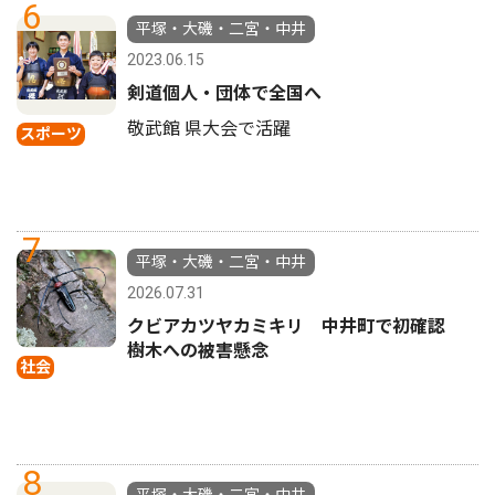
6
平塚・大磯・二宮・中井
2023.06.15
剣道個人・団体で全国へ
敬武館 県大会で活躍
スポーツ
7
平塚・大磯・二宮・中井
2026.07.31
クビアカツヤカミキリ 中井町で初確認
樹木への被害懸念
社会
8