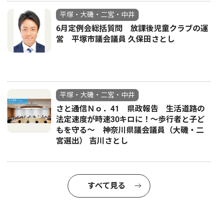
平塚・大磯・二宮・中井
6月定例会総括質問 放課後児童クラブの運
営 平塚市議会議員 久保田さとし
平塚・大磯・二宮・中井
さと通信Ｎｏ．41 県政報告 生活道路の
法定速度が時速30キロに！〜歩行者と子ど
もを守る〜 神奈川県議会議員（大磯・二
宮選出） 吉川さとし
すべて見る