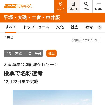
エリア
会社・IR
検索
Menu
平塚・大磯・二宮・中井版
すべて
トップニュース
文化
社会
教育
ス
戻る
公開日：2024.12.06
平塚・大磯・二宮・中井
社会
湘南海岸公園龍城ケ丘ゾーン
投票で名称選考
12月22日まで実施