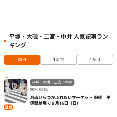
平塚・大磯・二宮・中井 人気記事ラン
キング
前日
1週間
1か月
1
平塚・大磯・二宮・中井
2026.08.05
湘南ひらつかふれあいマーケット 開催 平
塚競輪場で８月16日（日）
社会