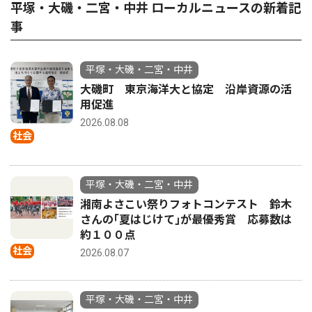
平塚・大磯・二宮・中井 ローカルニュースの新着記
事
平塚・大磯・二宮・中井
大磯町 東京海洋大と協定 沿岸資源の活
用促進
2026.08.08
社会
平塚・大磯・二宮・中井
湘南よさこい祭りフォトコンテスト 鈴木
さんの｢夏はじけて｣が最優秀賞 応募数は
約１００点
社会
2026.08.07
平塚・大磯・二宮・中井