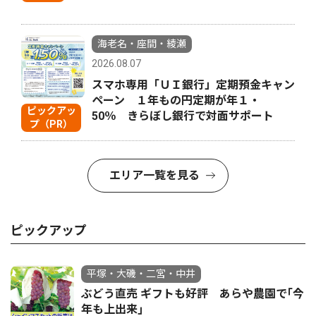
海老名・座間・綾瀬
2026.08.07
スマホ専用「ＵＩ銀行」定期預金キャン
ペーン １年もの円定期が年１・
ピックアッ
50％ きらぼし銀行で対面サポート
プ（PR）
エリア一覧を見る
ピックアップ
平塚・大磯・二宮・中井
ぶどう直売 ギフトも好評 あらや農園で｢今
年も上出来｣