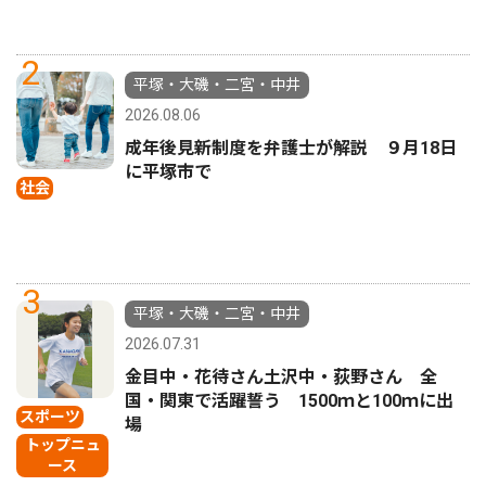
2
平塚・大磯・二宮・中井
2026.08.06
成年後見新制度を弁護士が解説 ９月18日
に平塚市で
社会
3
平塚・大磯・二宮・中井
2026.07.31
金目中・花待さん土沢中・荻野さん 全
国・関東で活躍誓う 1500ｍと100ｍに出
スポーツ
場
トップニュ
ース