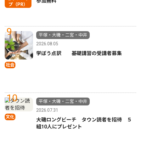
参加無料
プ（PR）
9
平塚・大磯・二宮・中井
2026.08.05
学ぼう点訳 基礎講習の受講者募集
社会
10
平塚・大磯・二宮・中井
2026.07.31
文化
大磯ロングビーチ タウン読者を招待 ５
組10人にプレゼント