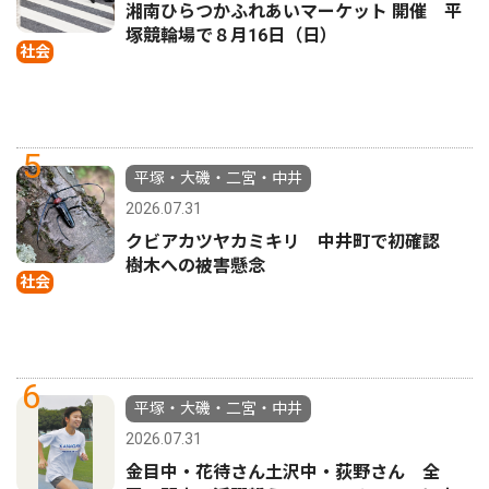
湘南ひらつかふれあいマーケット 開催 平
塚競輪場で８月16日（日）
社会
5
平塚・大磯・二宮・中井
2026.07.31
クビアカツヤカミキリ 中井町で初確認
樹木への被害懸念
社会
6
平塚・大磯・二宮・中井
2026.07.31
金目中・花待さん土沢中・荻野さん 全