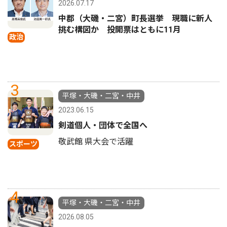
2026.07.17
中郡（大磯・二宮）町長選挙 現職に新人
挑む構図か 投開票はともに11月
政治
3
平塚・大磯・二宮・中井
2023.06.15
剣道個人・団体で全国へ
敬武館 県大会で活躍
スポーツ
4
平塚・大磯・二宮・中井
2026.08.05