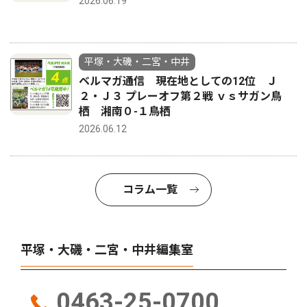
2026.06.19
平塚・大磯・二宮・中井
ベルマガ通信 現在地としての12位 Ｊ
２・Ｊ３ プレーオフ第２戦 ｖｓサガン鳥
栖 湘南０-１鳥栖
2026.06.12
コラム一覧
平塚・大磯・二宮・中井編集室
0463-25-0700