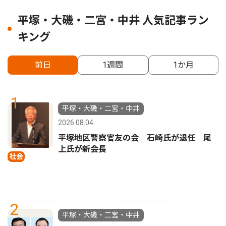
平塚・大磯・二宮・中井 人気記事ラン
キング
前日
1週間
1か月
1
平塚・大磯・二宮・中井
2026.08.04
平塚地区警察官友の会 石崎氏が退任 尾
上氏が新会長
社会
2
平塚・大磯・二宮・中井