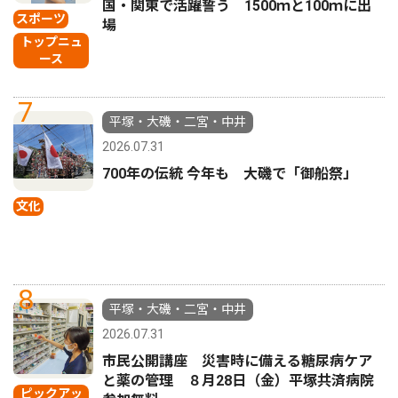
国・関東で活躍誓う 1500ｍと100ｍに出
スポーツ
場
トップニュ
ース
7
平塚・大磯・二宮・中井
2026.07.31
700年の伝統 今年も 大磯で「御船祭」
文化
8
平塚・大磯・二宮・中井
2026.07.31
市民公開講座 災害時に備える糖尿病ケア
と薬の管理 ８月28日（金）平塚共済病院
ピックアッ