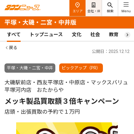
エリア
会社・IR
検索
Menu
平塚・大磯・二宮・中井版
すべて
トップニュース
文化
社会
教育
ス
戻る
公開日：2025.12.12
平塚・大磯・二宮・中井
ピックアップ（PR）
大磯駅前店・西友平塚店・中原店・マックスバリュ
平塚河内店 おたからや
メッキ製品買取額３倍キャンペーン
店頭・出張買取の予約で１万円