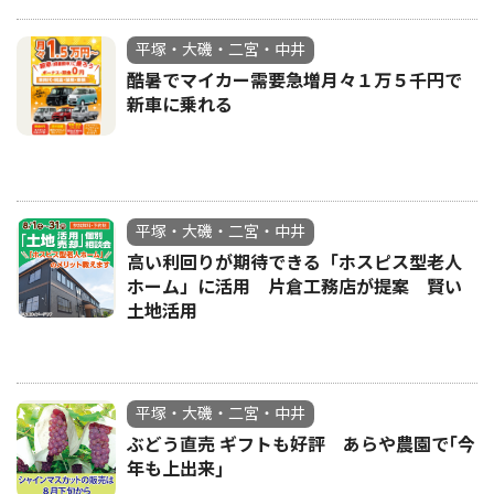
平塚・大磯・二宮・中井
酷暑でマイカー需要急増月々１万５千円で
新車に乗れる
平塚・大磯・二宮・中井
高い利回りが期待できる「ホスピス型老人
ホーム」に活用 片倉工務店が提案 賢い
土地活用
平塚・大磯・二宮・中井
ぶどう直売 ギフトも好評 あらや農園で｢今
年も上出来｣