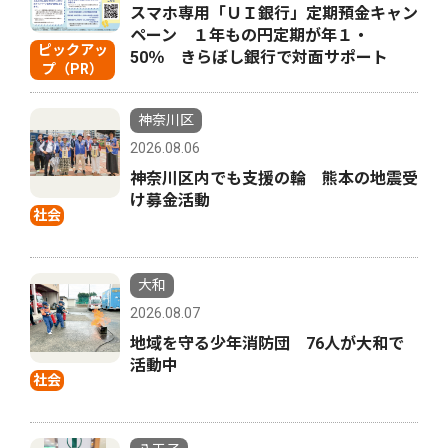
スマホ専用「ＵＩ銀行」定期預金キャン
ペーン １年もの円定期が年１・
ピックアッ
50％ きらぼし銀行で対面サポート
プ（PR）
神奈川区
2026.08.06
神奈川区内でも支援の輪 熊本の地震受
け募金活動
社会
大和
2026.08.07
地域を守る少年消防団 76人が大和で
活動中
社会