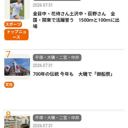
2026.07.31
金目中・花待さん土沢中・荻野さん 全
国・関東で活躍誓う 1500ｍと100ｍに出
スポーツ
場
トップニュ
ース
7
平塚・大磯・二宮・中井
2026.07.31
700年の伝統 今年も 大磯で「御船祭」
文化
8
平塚・大磯・二宮・中井
2026.07.31