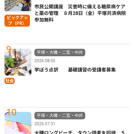
市民公開講座 災害時に備える糖尿病ケア
と薬の管理 ８月28日（金）平塚共済病院
ピックアッ
参加無料
プ（PR）
9
平塚・大磯・二宮・中井
2026.08.05
学ぼう点訳 基礎講習の受講者募集
社会
10
平塚・大磯・二宮・中井
2026.07.31
大磯ロングビーチ タウン読者を招待 ５