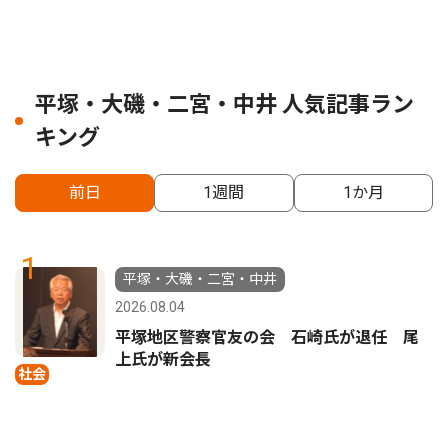
平塚・大磯・二宮・中井 人気記事ラン
キング
前日
1週間
1か月
1
平塚・大磯・二宮・中井
2026.08.04
平塚地区警察官友の会 石崎氏が退任 尾
上氏が新会長
社会