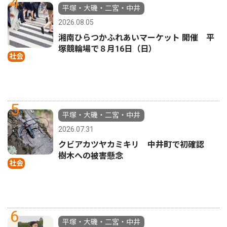
4
平塚・大磯・二宮・中井
2026.08.05
湘南ひらつかふれあいマーケット 開催 平
塚競輪場で８月16日（日）
社会
5
平塚・大磯・二宮・中井
2026.07.31
クビアカツヤカミキリ 中井町で初確認
樹木への被害懸念
社会
6
平塚・大磯・二宮・中井