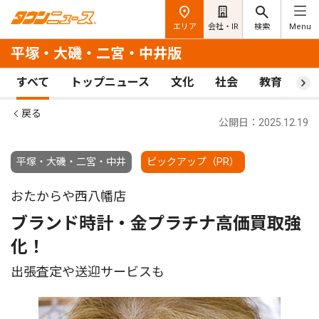
エリア
会社・IR
検索
Menu
平塚・大磯・二宮・中井版
すべて
トップニュース
文化
社会
教育
ス
戻る
公開日：2025.12.19
平塚・大磯・二宮・中井
ピックアップ（PR）
おたからや西八幡店
ブランド時計・金プラチナ高価買取強
化！
出張査定や送迎サービスも