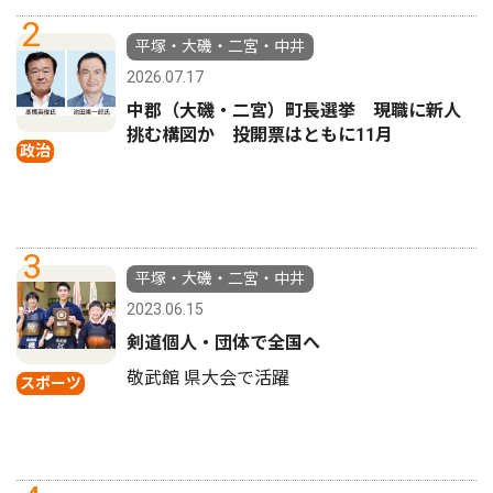
2
平塚・大磯・二宮・中井
2026.07.17
中郡（大磯・二宮）町長選挙 現職に新人
挑む構図か 投開票はともに11月
政治
3
平塚・大磯・二宮・中井
2023.06.15
剣道個人・団体で全国へ
敬武館 県大会で活躍
スポーツ