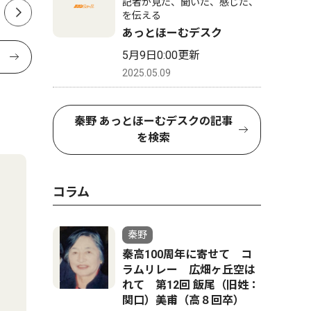
記者が見た、聞いた、感じた、
を伝える
あっとほーむデスク
5月9日0:00更新
2025.05.09
秦野 あっとほーむデスクの記事
を検索
コラム
秦野
秦高100周年に寄せて コ
ラムリレー 広畑ヶ丘空は
れて 第12回 飯尾（旧姓：
関口）美甫（高８回卒）