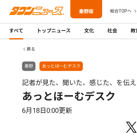
秦野版
総合TOPへ
すべて
トップニュース
文化
社会
教
戻る
秦野
あっとほーむデスク
記者が見た、聞いた、感じた、を伝え
あっとほーむデスク
6月18日0:00更新