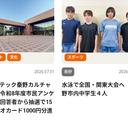
ト
文化
スポーツ
2026.07.31
秦野
2026
テック秦野カルチャ
水泳で全国・関東大会へ
令和8年度市民アンケ
野市内中学生４人
回答者から抽選で15
オカード1000円分進