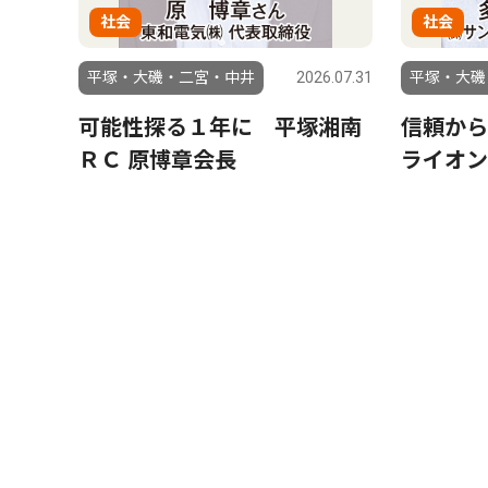
社会
社会
平塚・大磯・二宮・中井
2026.07.31
平塚・大磯
可能性探る１年に 平塚湘南
信頼から
ＲＣ 原博章会長
ライオン