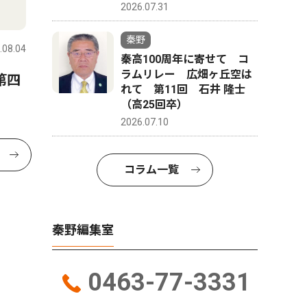
2026.07.31
秦野
.08.04
秦高100周年に寄せて コ
ラムリレー 広畑ヶ丘空は
第四
れて 第11回 石井 隆士
（高25回卒）
2026.07.10
コラム一覧
秦野編集室
0463-77-3331