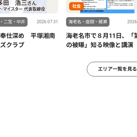
社会
・二宮・中井
2026.07.31
海老名・座間・綾瀬
2026
奉仕深め 平塚湘南
海老名市で８月11日、「
ズクラブ
の被曝」知る映像と講演
エリア一覧を見る