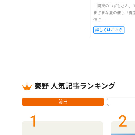
「関東のいずもさん」
まざまな夏の催し「夏
催さ...
詳しくはこちら
秦野 人気記事ランキング
前日
1
2