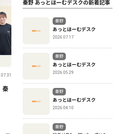
秦野 あっとほーむデスクの新着記事
秦野
あっとほーむデスク
2026.07.17
秦野
スポーツ
文化
あっとほーむデスク
2026.05.29
.07.31
秦野
2026.07.31
秦野
 秦
延長戦制しコメッツ優勝 な
秦野市戸
秦野
かしん旗争奪野球大会
さんが、
あっとほーむデスク
経験生か
2026.04.10
ク「The 
版
秦野