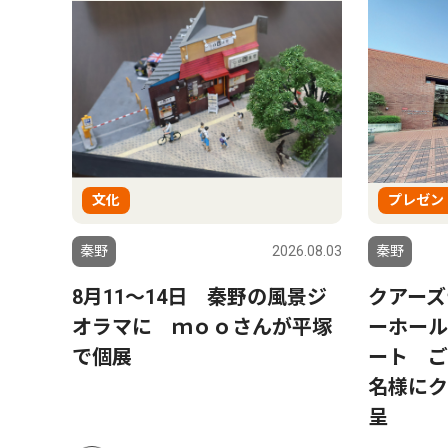
文化
プレゼン
6.08.01
秦野
2026.08.03
秦野
ー」
8月11〜14日 秦野の風景ジ
クアーズ
トにパ
オラマに ｍｏｏさんが平塚
ーホール
プ数
で個展
ート ご
名様にク
呈