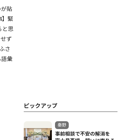
のが貼
4】緊
ると思
チせず
ふさ
も語彙
ピックアップ
秦野
事前相談で不安の解消を