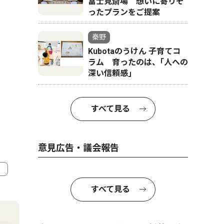
富士見斎場 想いに寄りそ
ったプランをご提案
秦野
Kubotaのうけん 子育てコ
ラム 育ったのは、｢人への
深い信頼感｣
すべて見る
意見広告・議会報告
すべて見る
4
5