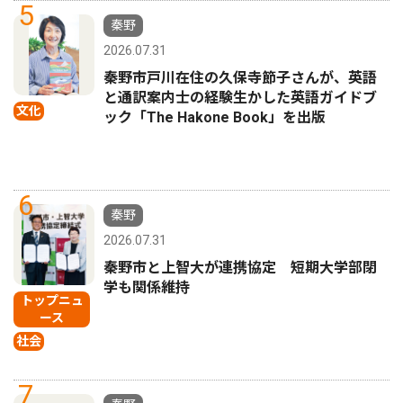
5
秦野
2026.07.31
秦野市戸川在住の久保寺節子さんが、英語
と通訳案内士の経験生かした英語ガイドブ
文化
ック「The Hakone Book」を出版
6
秦野
2026.07.31
秦野市と上智大が連携協定 短期大学部閉
学も関係維持
トップニュ
ース
社会
7