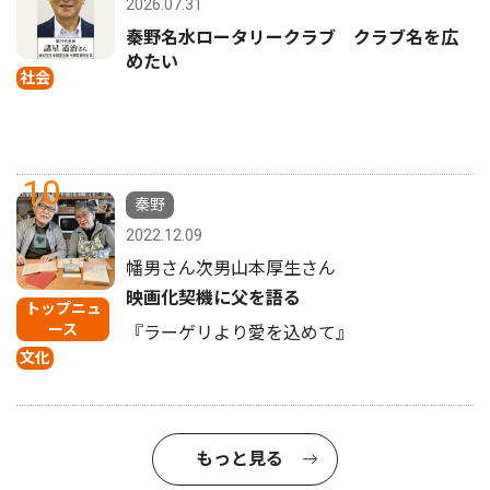
2026.07.31
秦野名水ロータリークラブ クラブ名を広
めたい
社会
10
秦野
2022.12.09
幡男さん次男山本厚生さん
映画化契機に父を語る
トップニュ
ース
『ラーゲリより愛を込めて』
文化
もっと見る