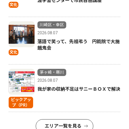
涯学習センターで市民自由講座
文化
川崎区・幸区
2026.08.07
落語で笑って、先祖弔う 円能院で大施
餓鬼会
文化
茅ヶ崎・寒川
2026.08.07
我が家の収納不足はサニーＢＯＸで解決
ピックアッ
プ（PR）
エリア一覧を見る