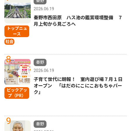
秦野
2026.06.19
秦野市西田原 ハス池の鑑賞環境整備 ７
月上旬から見ごろへ
トップニュ
ース
社会
8
秦野
2026.06.19
子育て世代に朗報！ 室内遊び場７月１日
オープン 「はだのにこにこおもちゃパー
ピックアッ
ク」
プ（PR）
9
秦野