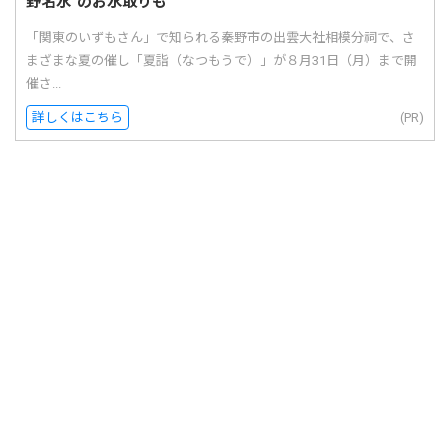
野名水”のお水取りも
「関東のいずもさん」で知られる秦野市の出雲大社相模分祠で、さ
まざまな夏の催し「夏詣（なつもうで）」が８月31日（月）まで開
催さ...
詳しくはこちら
(PR)