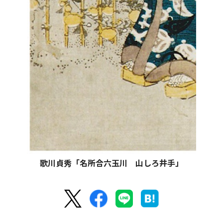
歌川貞秀「名所合六玉川 山しろ井手」