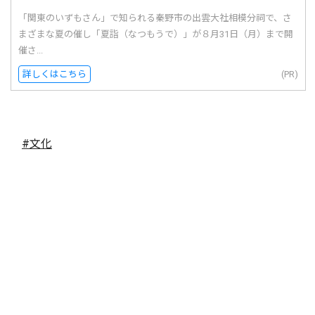
「関東のいずもさん」で知られる秦野市の出雲大社相模分祠で、さ
まざまな夏の催し「夏詣（なつもうで）」が８月31日（月）まで開
催さ...
詳しくはこちら
(PR)
#文化