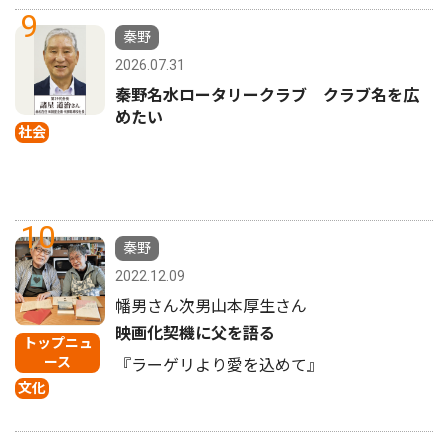
9
秦野
2026.07.31
秦野名水ロータリークラブ クラブ名を広
めたい
社会
10
秦野
2022.12.09
幡男さん次男山本厚生さん
映画化契機に父を語る
トップニュ
ース
『ラーゲリより愛を込めて』
文化