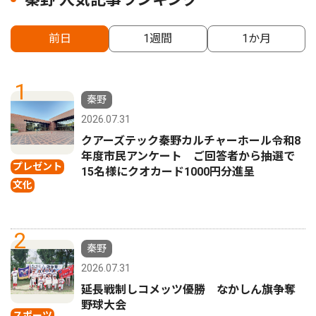
前日
1週間
1か月
1
秦野
2026.07.31
クアーズテック秦野カルチャーホール令和8
年度市民アンケート ご回答者から抽選で
プレゼント
15名様にクオカード1000円分進呈
文化
2
秦野
2026.07.31
延長戦制しコメッツ優勝 なかしん旗争奪
野球大会
スポーツ