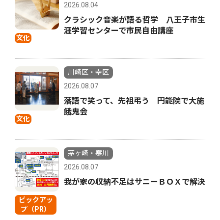
2026.08.04
クラシック音楽が語る哲学 八王子市生
涯学習センターで市民自由講座
文化
川崎区・幸区
2026.08.07
落語で笑って、先祖弔う 円能院で大施
餓鬼会
文化
茅ヶ崎・寒川
2026.08.07
我が家の収納不足はサニーＢＯＸで解決
ピックアッ
プ（PR）