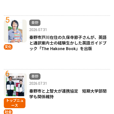
5
秦野
2026.07.31
秦野市戸川在住の久保寺節子さんが、英語
と通訳案内士の経験生かした英語ガイドブ
文化
ック「The Hakone Book」を出版
6
秦野
2026.07.31
秦野市と上智大が連携協定 短期大学部閉
学も関係維持
トップニュ
ース
社会