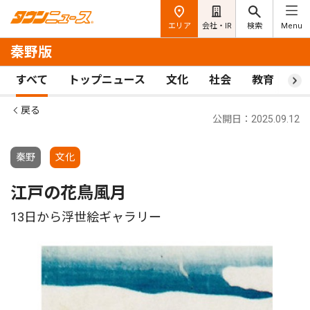
エリア
会社・IR
検索
Menu
秦野版
すべて
トップニュース
文化
社会
教育
ス
戻る
公開日：2025.09.12
秦野
文化
江戸の花鳥風月
13日から浮世絵ギャラリー